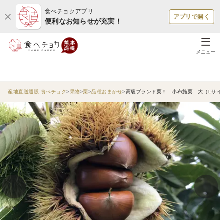
食べチョクアプリ
アプリで開く
便利なお知らせが充実！
メニュー
産地直送通販 食べチョク
果物
栗
品種おまかせ
高級ブランド栗！ 小布施栗 大（Lサ