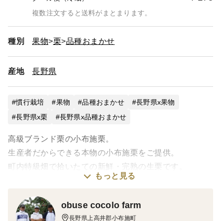
複数注文すると送料がまとまります。
種別
果物
栗
品種おまかせ
産地
長野県
慣行栽培
果物
品種おまかせ
長野県x果物
長野県x栗
長野県x品種おまかせ
高級ブランド栗の小布施栗。
生産者だからできる本物の小布施栗をご提供。
町内特級畑で拾いたての新鮮・完熟の生栗です。
もっと見る
信州堂では無薫蒸の生栗をクール便にてお送りいたしま
obuse cocolo farm
す。
長野県上高井郡小布施町