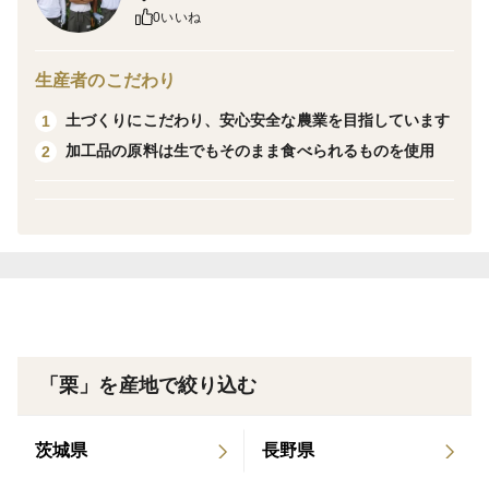
本来の栗の風味を引き出すために薫蒸はいたしませ
0いいね
ん。
そのため一部に虫が発生する可能性もありますが、この
生産者のこだわり
点はご容赦ください。
土づくりにこだわり、安心安全な農業を目指しています
1
品種は筑波・銀寄が中心になります。(落ちた栗を拾う
加工品の原料は生でもそのまま食べられるものを使用
2
ので選別不可能です)
クール便代は別途ご負担願います。
重量選果機を導入し、M~5L まで選別しています。(規格
は弊社独自)
・栗の規格は弊社独自です。
・品種は筑波・銀寄が中心になります。(落ちた栗を拾
「栗」を産地で絞り込む
うので選別不可能です)
・全品クール便での発送です。クール便代は別途ご負担
茨城県
長野県
願います。