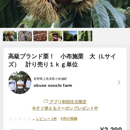
高級ブランド栗！ 小布施栗 大（Lサイ
ズ） 計り売り１ｋｇ単位
長野県上高井郡小布施町
obuse cocolo farm
アプリ初回注文限定
今すぐ使えるクーポンプレゼント中
-
0件の投稿
レビュー 1件
¥
2,300