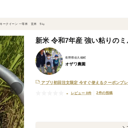
ルキークイーン 一等米 玄米 5㎏
新米 令和7年産 強い粘りの
長野県佐久穂町
オザワ農園
アプリ初回注文限定
今すぐ使えるクーポンプレ
-
2件の投稿
レビュー 0件
＼