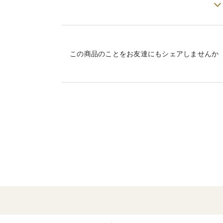
栽培・生産のこだわり
育苗、田植え、水管理、稲刈りなど、すべ
慣行栽培ですが、有機肥料（鶏糞）を使用
また標高が高いので農薬は最低限に抑えら
この商品のことをお友達にもシェアしませんか
お米は、登録検査機関（JA）で検査証明
令和6年に米・食味鑑定士協会よりグルメ
産地の特徴
八ヶ岳山系の千曲川支流石堂川から流れ
品種の特徴
令和7年産 ミルキークイーン
保存方法など
・涼しいところで保管してください。
・保湿できるクラフト袋にいれてお送りし
・おまけはりんご