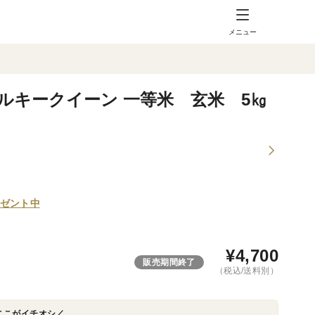
メニュー
ミルキークイーン 一等米 玄米 5㎏
ゼント中
¥
4,700
販売期間終了
（税込/送料別）
ここがイチオシ／