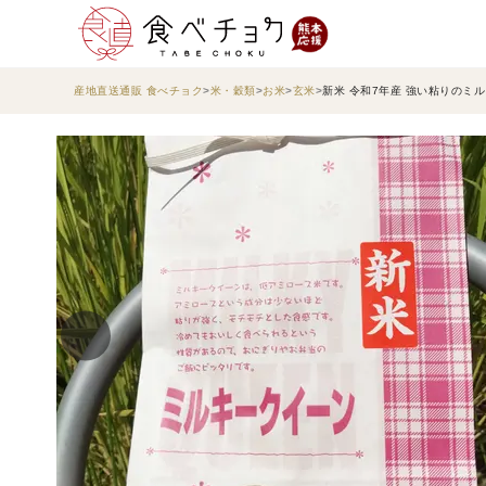
産地直送通販 食べチョク
米・穀類
お米
玄米
新米 令和7年産 強い粘りのミ