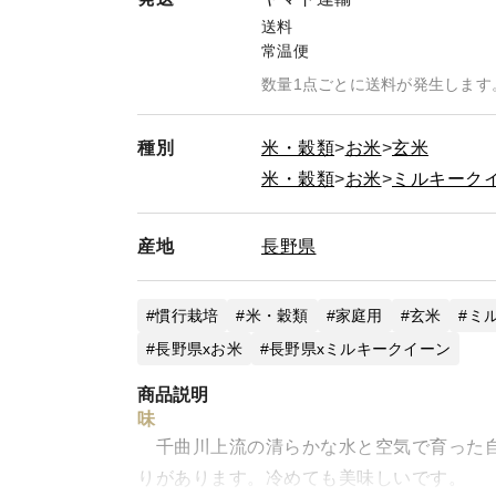
送料
常温便
数量1点ごとに送料が発生します
種別
米・穀類
お米
玄米
米・穀類
お米
ミルキーク
産地
長野県
慣行栽培
米・穀類
家庭用
玄米
ミ
長野県xお米
長野県xミルキークイーン
商品説明
味
千曲川上流の清らかな水と空気で育った自
りがあります。冷めても美味しいです。