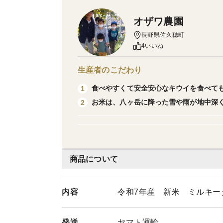
オザワ農園
長野県佐久穂町
4いいね
生産者のこだわり
食べやすくて安全安心なキウイを食べて
1
お米は、八ヶ岳に降った雪や雨が地中深
2
商品について
内容
令和7年産 新米 ミルキ
発送
ヤマト運輸