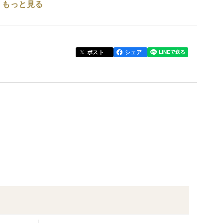
もっと見る
て自前で行っており、一等米です
し化学肥料を少なめにしています。
れています。
ポスト
シェア
を取得しています。1等米です。
ライス倶楽部会員として認定されました
出る清らかな水で栽培
ています