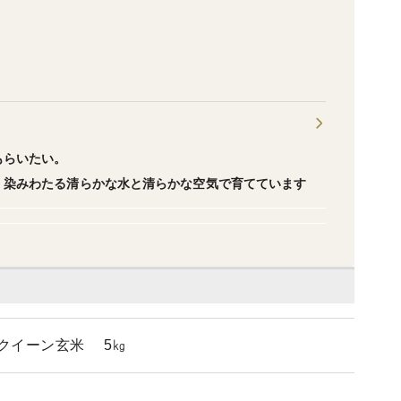
もらいたい。
く染みわたる清らかな水と清らかな空気で育てています
ークイーン玄米 5㎏