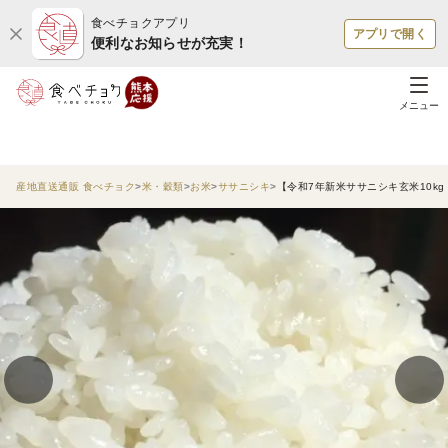
食べチョクアプリ
アプリで開く
便利なお知らせが充実！
メニュー
産地直送通販 食べチョク
米・穀類
お米
ササニシキ
【令和7年新米ササニシキ玄米10k