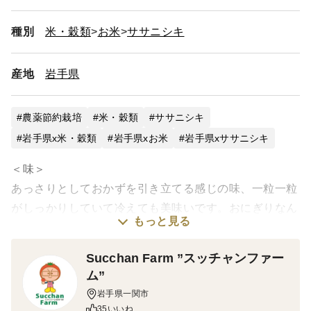
種別
米・穀類
お米
ササニシキ
産地
岩手県
農薬節約栽培
米・穀類
ササニシキ
岩手県x米・穀類
岩手県xお米
岩手県xササニシキ
＜味＞
あっさりとしておかずを引き立てる感じの味、一粒一粒
がしっかりしていて冷えても美味いです。おにぎりなん
もっと見る
かサイコーです！寿司屋さん御用達のお米です。
Succhan Farm ”スッチャンファー
＜栽培のこだわり＞
ム”
今ではすっかり栽培する方が減ってきました。寒さに弱
岩手県一関市
く栽培も難しいですが、この味、食感が好きで育ててい
35いいね