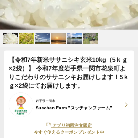
【令和7年新米ササニシキ玄米10kg（5ｋｇ
×2袋）】 令和7年度岩手県一関市花泉町よ
りこだわりのササニシキお届けします！5ｋ
ｇ×2袋にてお届けします。
岩手県一関市
Succhan Farm ”スッチャンファーム”
アプリ初回注文限定
今すぐ使えるクーポンプレゼント中