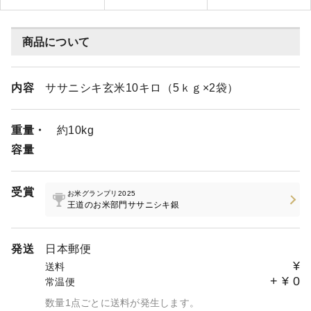
商品について
内容
ササニシキ玄米10キロ（5ｋｇ×2袋）
重量・
約10kg
容量
受賞
お米グランプリ2025
王道のお米部門ササニシキ銀
発送
日本郵便
¥
送料
+
¥
0
常温便
数量1点ごとに送料が発生します。