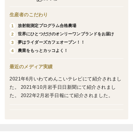
ます。自家製の牛糞堆肥を使用して収穫後の稲藁は牛た
ちのエサとなる循環型農業で育ちました。
生産者のこだわり
放射能測定プログラム合格農場
1
＜産地の特徴＞
世界にひとつだけのオンリーワンブランドをお届け
2
四国と同じ面積と言われる広大な面積の岩手県。その一
夢はライダーズカフェオープン！！
3
番南にあるのが一関市花泉町です。一年を通して比較的
農業をもっとカッコよく！
4
温暖で災害も少なく蛍が飛び交い、白鳥が毎年訪れる自
然豊かな環境です。
最近のメディア実績
2021年6月いわてめんこいテレビにて紹介されまし
＜品種など＞
た。 2021年10月岩手日日新聞にて紹介されまし
こだわりのササニシキ
た。 2022年2月岩手日報にて紹介されました。
一関市のふるさと納税の御礼品としても登録されてま
す。