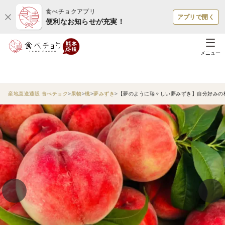
食べチョクアプリ
アプリで開く
便利なお知らせが充実！
メニュー
産地直送通販 食べチョク
果物
桃
夢みずき
【夢のように瑞々しい夢みずき】自分好みの桃