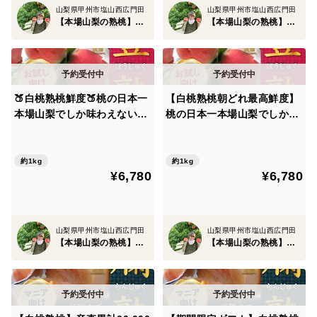
山梨県甲州市塩山西広門田
山梨県甲州市塩山西広門田
【本場山梨の熟桃】北井桃園～ぴ～ち姫の桃畑～
【本場山梨の熟桃】北井桃園～ぴ～ち姫の桃畑～
🍑白桃熟桃鮮度🍑桃の日本一
【白桃熟桃朝どれ最高鮮度】
本場山梨でしか味わえないイ
桃の日本一本場山梨でしか味
チオシ【朝どれ】高級もも
わえないイチオシ『豊熟桃』
『豊熟桃』お試し特価約1kg
お試し特価約1kg【先着300
🍑先着300名🍑【家庭用・贈
名】【お中元ギフト】【朝ど
約1kg
約1kg
¥6,780
¥6,780
り物】【7月上旬予約】
れ】🍑7月中旬予約🍑
山梨県甲州市塩山西広門田
山梨県甲州市塩山西広門田
【本場山梨の熟桃】北井桃園～ぴ～ち姫の桃畑～
【本場山梨の熟桃】北井桃園～ぴ～ち姫の桃畑～