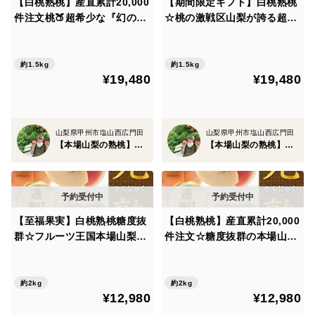
【白桃熟桃】産直累計20,000
【期間限定ギフト】白桃熟桃
件注文桃🍑超希少な『幻の爛
☆桃の激戦区山梨が誇る超希
熟』シーズンで滅多に出ない
少な『幻の爛熟』シーズンで
最高級ランクもも極限ギリギ
滅多に出ない最高級ランク極
リまで熟した【朝どれ】【贈
限ギリギリまで熟した【朝ど
約1.5kg
約1.5kg
¥19,480
¥19,480
答用】約1.5kg【お中元ギフ
れ】鮮度抜群【贈答用】約1.
ト】
5kg【8月上旬予約】
山梨県甲州市塩山西広門田
山梨県甲州市塩山西広門田
【本場山梨の熟桃】北井桃園～ぴ～ち姫の桃畑～
【本場山梨の熟桃】北井桃園～ぴ～ち姫の桃畑～
【至福果実】白桃熟桃糖度抜
【白桃熟桃】産直累計20,000
群☆フルーツ王国本場山梨が
件注文☆糖度抜群の本場山梨
世界に誇るセレブリティーま
が誇るセレブリティーまさに
さに別格な贅の極み『完熟』
別格な贅の極み『完熟』高級
高級志向ブランド桃【朝ど
志向ブランド桃【朝どれ】お
約2kg
約2kg
¥12,980
¥12,980
れ】お得用約2kg【お中元ギ
得用約2kg【お中元ギフト】
フト】🍑7月上旬予約🍑
【7月下旬予約】