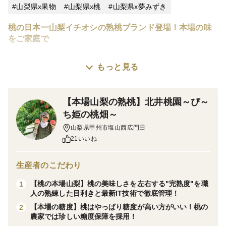
山梨県x果物
山梨県x桃
山梨県x夢みずき
桃の日本一山梨イチオシの熟桃ブランド登場！本場の味
をご家庭で
※⚠️こちらは【2027年予約】の夢のように瑞々しい夢
もっと見る
みずきの品種指定大容量パッケージ予約商品です。桃は
自然の農作物のため、その年の気温や天候、生育状況に
【本場山梨の熟桃】北井桃園～ぴ～
よって収穫時期・果肉の硬さや柔らかさ・甘さ・熟度な
ち姫の桃畑～
どに個体差がございます。また、品質を最優先にお届け
山梨県甲州市塩山西広門田
するため、発送時期は記載の予定日から【前後1週間程
21いいね
度】変更となる場合がございます。
生産者のこだわり
現在、応募が殺到しております。このペースだと2027
【桃の本場山梨】桃の美味しさを左右する"完熟度"を職
1
年の在庫もなくなり最悪1年待ちとなってしまいますの
人の熟練した目利きと最新IT技術で徹底管理！
で、ページを公開している今のうちに他の種類や他の月
【本場の糖度】桃はやっぱり糖度が高い方がいい！桃の
2
農家では珍しい糖度保障を採用！
分の予約を抑えておいて下さい！