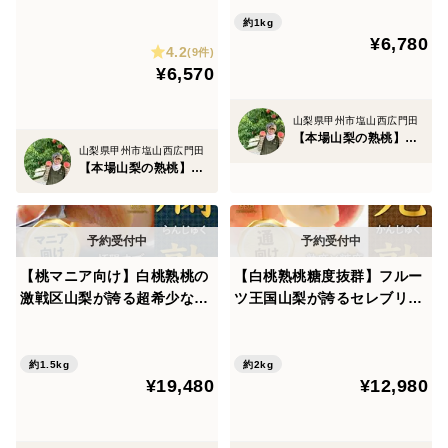
【朝どれ】イチオシ高級『豊
品種指定キャぺーン🍑高級も
事実、桃は厄除けなどの効果がある果物と言い伝えら
熟桃』お試し特価約1kg【家
約1kg
も☆お中元ギフトや家庭用・
¥6,780
庭用・贈り物】【お中元ギフ
れ、現代では『幸せを運ぶ果物』として絶対に縁を絶や
4.2
ハイセンスな贈り物にぴった
(9件)
ト】🍑8月上旬予約🍑
¥6,570
したくない大切な方や重要な仕事先の企業や重役、祝い
り【朝どれ】🍑7月上旬予約
🍑
事に多くの方が桃を贈ってきています🎁
山梨県甲州市塩山西広門田
【本場山梨の熟桃】北井桃園～ぴ～ち姫の桃畑～
山梨県甲州市塩山西広門田
桃日本一の本場山梨ブランド桃を幸せを祈願すると共に
【本場山梨の熟桃】北井桃園～ぴ～ち姫の桃畑～
お届けしませんか？(^^♪
※特別に品種指定してお届けする桃ですので個数上限に
なった時点で即終了となるのでお早めに予約枠を確保し
【桃マニア向け】白桃熟桃の
【白桃熟桃糖度抜群】フルー
ておいてください。
激戦区山梨が誇る超希少な
ツ王国山梨が誇るセレブリテ
『幻の爛熟』シーズンで滅多
ィーまさに別格な贅の極み
に出ない最高級ランク極限ギ
『完熟』高級志向ブランド桃
リギリまで熟したもも【贈答
☆お得用約2kg🍑敬老の日ギ
約1.5kg
約2kg
¥19,480
¥12,980
用】約1.5kg🍑お中元ギフト
フト🍑【朝どれ】【7月中旬
🍑【朝どれ】【7月中旬予
予約】
約】