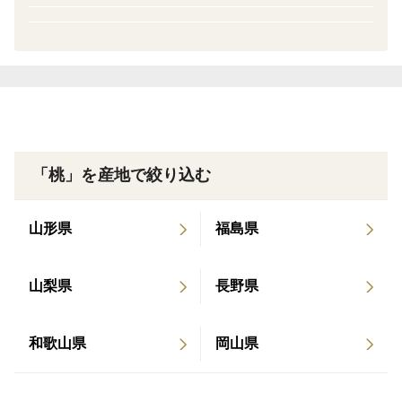
本場山梨の熟桃の味がご家庭で楽しめるシーズンが来ま
した！
全国の桃女子から毎年多数注文を頂く山梨ブランド桃🍑
やっぱり『果物は本場で頂く』のが桃好きとしてのたし
「桃」を産地で絞り込む
なみ( *´艸｀)
山形県
福島県
山梨ブランドの桃の中でも『熟度と糖度』にこだわった
当園の桃が人気急上昇中で全国津々浦々の桃好きから注
山梨県
長野県
文を頂いております！
山梨はフルーツ王国と呼ばれるほど、この上ないフルー
和歌山県
岡山県
ツに適した地域🗻