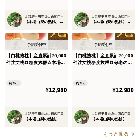
山梨県甲州市塩山西広門田
山梨県甲州市塩山西広門田
【本場山梨の熟桃】北井桃園～ぴ～ち姫の桃畑～
【本場山梨の熟桃】北井桃園～ぴ～ち姫の桃畑～
【白桃熟桃】産直累計20,000
【白桃熟桃】産直累計20,000
件注文桃🍑糖度抜群☆本場山
件注文桃糖度抜群🍑敬老の日
梨が誇るセレブリティーまさ
ギフト🍑本場山梨が誇るセレ
に別格な贅の極み『完熟』高
ブリティーまさに別格な贅の
級志向ブランド桃🍑お得用約
極み『完熟』高級志向ブラン
約2kg
約2kg
¥12,980
¥12,980
2kg🍑お中元ギフト🍑【朝ど
ド【朝どれ桃】お得用約2kg
れ】【7月中旬予約】
山梨県甲州市塩山西広門田
山梨県甲州市塩山西広門田
【本場山梨の熟桃】北井桃園～ぴ～ち姫の桃畑～
【本場山梨の熟桃】北井桃園～ぴ～ち姫の桃畑～
もっと見る