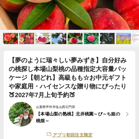
【夢のように瑞々しい夢みずき】自分好み
の桃探し本場山梨桃の品種指定大容量パッ
ケージ【朝どれ】高級もも☆お中元ギフト
や家庭用・ハイセンスな贈り物にぴったり
🍑2027年7月上旬予約🍑
山梨県甲州市塩山西広門田
【本場山梨の熟桃】北井桃園～ぴ～ち姫の
桃畑～
アプリ初回注文限定