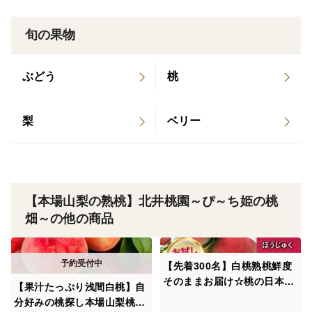
日本一の日照量を誇り、他の地域の桃よりたっぷり日の
恵みを浴び、寒暖の差でたっぷりと糖度を実る🌞
旬の果物
富士山を筆頭とする数千メートル級の山々で磨かれた天
ぶどう
桃
然水⛲
梨
ベリー
日本一激戦で磨き上げられた匠のノウハウで育った桃は
もはや贅沢品そのもの！
それが今は全国どのご家庭でも本場の味を楽しめる時代
【本場山梨の熟桃】北井桃園～ぴ～ち姫の桃
になりましたから本当幸せです♡
畑～の他の商品
この品種指定ブランド桃を贈りものとしても贈られる方
が急増しており、いつもお世話になった方に極上の桃を
【先着300名】白桃熟桃鮮度
そのままお届け☆桃の日本一
贈れば喜ぶこと間違いなし！
【果汁たっぷり浅間白桃】自
本場山梨でしか味わえない
分好みの桃探し本場山梨桃の