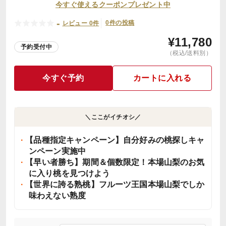
今すぐ使えるクーポンプレゼント中
-
0件の投稿
レビュー 0件
¥
11,780
予約受付中
（税込/送料別）
今すぐ予約
カートに入れる
＼ここがイチオシ／
【品種指定キャンペーン】自分好みの桃探しキャ
ンペーン実施中
【早い者勝ち】期間＆個数限定！本場山梨のお気
に入り桃を見つけよう
【世界に誇る熟桃】フルーツ王国本場山梨でしか
味わえない熟度