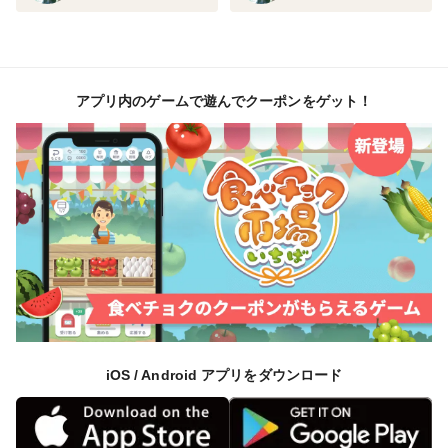
▼農園紹介
私たちEGAOFARMは、ブドウを通して人々の生活に優
しい時間と笑顔を届け、お客様が大切な人と幸せなひと
ときを過ごしていただけることを願っています。一口噛
アプリ内のゲームで遊んでクーポンをゲット！
んだ瞬間に果汁が溢れ、高糖度で甘く、見た目も美しい
『人生で一番美味しいブドウとの出会い』を提供するた
めに、１粒１粒に想いを込めてこれからも大切にブドウ
を育てていきます。日本中そして世界中に優しい時間と
笑顔が広がりますように。
▼注文に際しての注意点（配送方法や納期指定など）
※日時指定はご遠慮いただいております。
※台風、豪雨、極度な日照不足などの自然災害や予期せ
ぬ出来事により収穫が困難になった場合、誠に勝手なが
iOS / Android アプリをダウンロード
らご注文をキャンセルさせていただく場合がございま
す。何卒ご理解ご了承の上、ご注文ください。