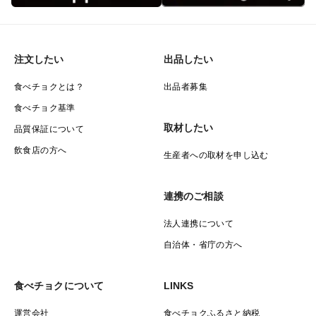
※細心の注意を払い梱包・発送しておりますが、ブドウ
の特性上、輸送中の揺れや衝撃により房から粒が取れて
しまう場合がございます。何卒ご容赦いただきますよう
注文したい
出品したい
お願い申し上げます。
※写真はイメージです。
食べチョクとは？
出品者募集
食べチョク基準
取材したい
品質保証について
飲食店の方へ
生産者への取材を申し込む
連携のご相談
法人連携について
自治体・省庁の方へ
食べチョクについて
LINKS
運営会社
食べチョクふるさと納税