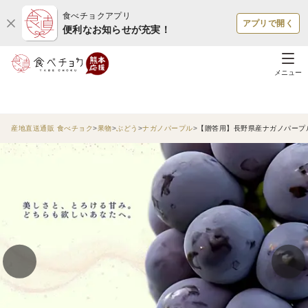
食べチョクアプリ
アプリで開く
便利なお知らせが充実！
メニュー
産地直送通販 食べチョク
果物
ぶどう
ナガノパープル
【贈答用】長野県産ナガノパープル