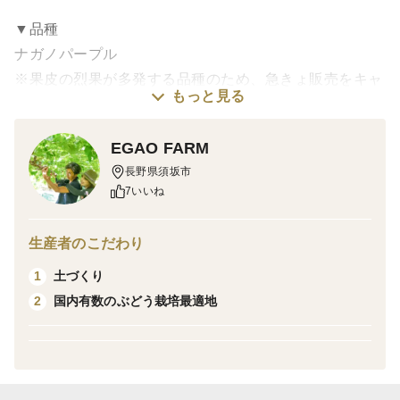
▼品種
ナガノパープル
※果皮の烈果が多発する品種のため、急きょ販売をキャ
もっと見る
ンセルさせていただく場合がございますのでご了承くだ
さい。
EGAO FARM
長野県須坂市
▼品種紹介
7いいね
「皮むき種あり、ちょっと食べにくい巨峰」を解消する
ために誕生した美果実ブドウがナガノパープルです。ナ
生産者のこだわり
ガノパープルは長野県須坂市で誕生したオリジナル品種
土づくり
1
で、市場の約1%しかない希少品種です。
国内有数のぶどう栽培最適地
2
一房で赤ワイン1本分、巨峰の4倍ものポリフェノールを
摂取でき、美容と健康に優れたブドウです。豊かな香り
と、巨峰を超えた芳醇な甘み、とろけるゼリーのような
柔らかい果実の食感が特徴です。高度な栽培技術を要す