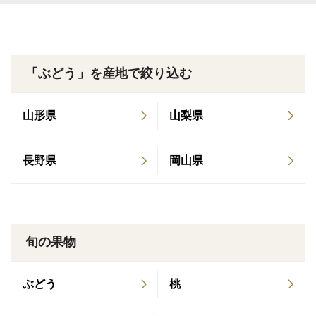
るため、農家数は減少の一途を辿っており、とても希少
となっています。EGAOFARMのナガノパープルは完熟
した最高の状態でお送りするため、一度口に入れたら最
後、購入者のリピート率が高い至極のブドウです。
「ぶどう」を産地で絞り込む
▼数量、分量の目安
山形県
山梨県
1kg以上(2房)
長野県
岡山県
▼栽培/生産方法、こだわり
1 . 高品質を引き出す栽培方法
農園面積を一般農家の4分の1に抑えて、枝の長さ、房の
数、葉の枚数、粒の数を徹底的に管理しています。
2 . 安定した品質・厳格な土壌管理
旬の果物
親子３代に渡る厳格な土壌調査により、土壌の黄金比率
を開発しました。
ぶどう
桃
毎年の気候に適した独自の肥料調合によって、 糖度に