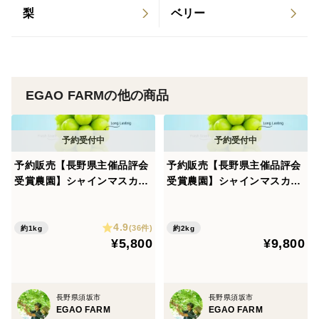
バラつきがない、安定した品質を70年間維持していま
梨
ベリー
す。
3 . 農薬使用を減らした自然共生への取り組み
除草剤不使用。可能な限り農薬使用量を減らしていま
す。長野県有数の環境にやさしい特別農産物に認定され
EGAO FARMの他の商品
ています。
※信州の優しいくだもの農産物認証
(農薬30%削減)
予約販売【長野県主催品評会
予約販売【長野県主催品評会
受賞農園】シャインマスカッ
受賞農園】シャインマスカッ
▼頂く評価
ト 1kg以上
ト２kg以上
「人生で一番美味しいぶどう」
有難いことにお客様によく頂く感想の一つです。最高品
4.9
(36件)
約1kg
約2kg
質にこだわり続け、長野県のコンクールでは房形や粒肥
¥5,800
¥9,800
大などを総合的に評価され初出品で優秀賞を頂きまし
た。高糖度の深い甘みと、大きさの揃った粒が織りなす
長野県須坂市
長野県須坂市
房の美しさも好評で、贈答用としても人気があります。
EGAO FARM
EGAO FARM