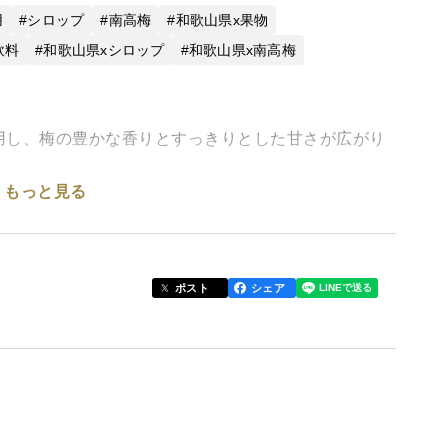
用
シロップ
南高梅
和歌山県x果物
飲料
和歌山県xシロップ
和歌山県x南高梅
用し、梅の豊かな香りとすっきりとした甘さが広がり
もっと見る
、手作業で無添加にこだわり、梅シロップを製造して
で梅本来の芳醇な香りとスッキリとした甘さを楽しん
ポスト
シェア
。ここは、紀州南高梅の発祥地として名高く、豊かな
です。
に最適な土壌、昼夜の寒暖差が生む上質な果実。みな