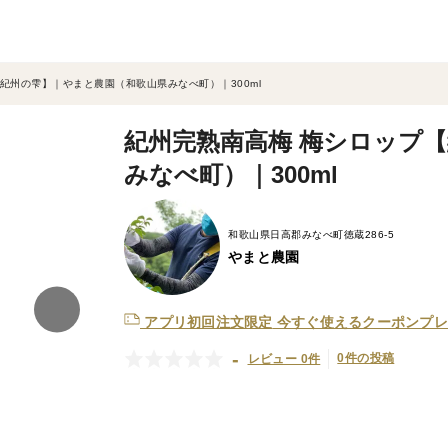
紀州の雫】｜やまと農園（和歌山県みなべ町）｜300ml
紀州完熟南高梅 梅シロップ
みなべ町）｜300ml
和歌山県日高郡みなべ町徳蔵286-5
やまと農園
アプリ初回注文限定
今すぐ使えるクーポンプレ
-
0件の投稿
レビュー 0件