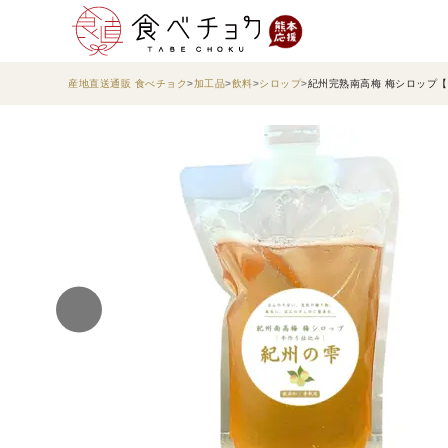
産地直送通販 食べチョク
加工品
飲料
シロップ
紀州完熟南高梅 梅シロップ【