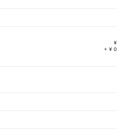
¥
+
¥
0
。