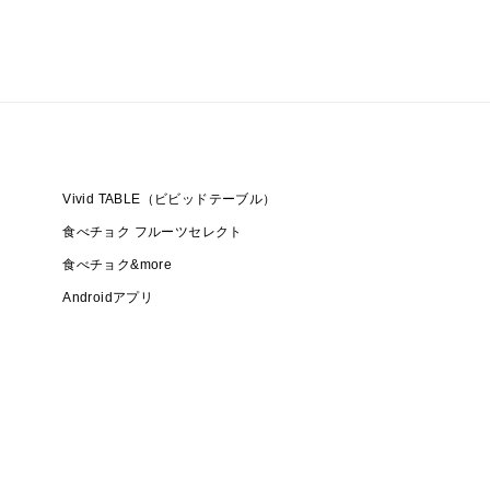
りとした果肉、そしてとろけるような柔らかさで、長
た。
果した実だけを厳選。熟練の技術と厳格な品質管理の
”と呼ぶにふさわしい風格を備えています。
お届けいたします。
Vivid TABLE（ビビッドテーブル）
を代表する高級梅の品種であり、その品質の高さから
食べチョク フルーツセレクト
す。
食べチョク&more
、皮が非常に薄く、果肉はたっぷりと厚みがありなが
Androidアプリ
徴です。核（種）が小さいため、果肉歩留まりが非常
いと評価されています。
ち、熟した実だけを丁寧に収穫することが可能です。
な、まろやかで奥深い味わいが実現されます。
“香り・風味・食感”の三拍子が揃った南高梅は、ま