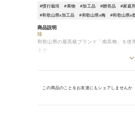
慣行栽培
果物
加工品
贈答品
家庭
和歌山県x加工品
和歌山県x梅
和歌山県x
商品説明
味
和歌山県の最高級ブランド「南高梅」を使
ます。
栽培・生産のこだわり
生産から加工、販売を全て自家農園で行い
います。梅のエキスを低温で抽出すること
この商品のことをお友達にもシェアしませんか
でいただけます。
産地の特徴
日本有数の梅の名産地、和歌山県みなべ町
自然と伝統に支えられた“梅づくりの聖地”
黒潮の恩恵を受けた温暖な気候、梅の育成