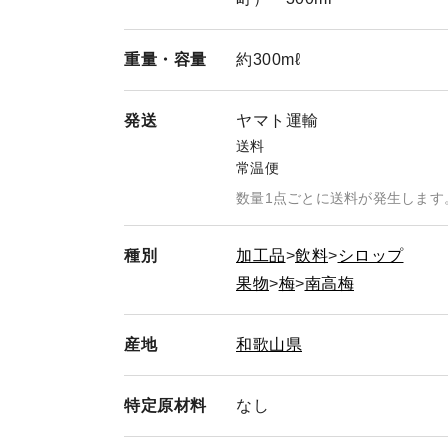
重量・
容量
約300mℓ
発送
ヤマト運輸
送料
常温便
数量1点ごとに送料が発生します
種別
加工品
飲料
シロップ
果物
梅
南高梅
産地
和歌山県
特定
原材料
なし