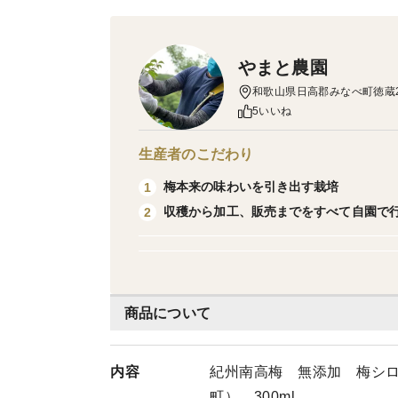
やまと農園
和歌山県日高郡みなべ町徳蔵28
5いいね
生産者のこだわり
梅本来の味わいを引き出す栽培
1
収穫から加工、販売までをすべて自園で
2
商品について
内容
紀州南高梅 無添加 梅シ
町） 300ml