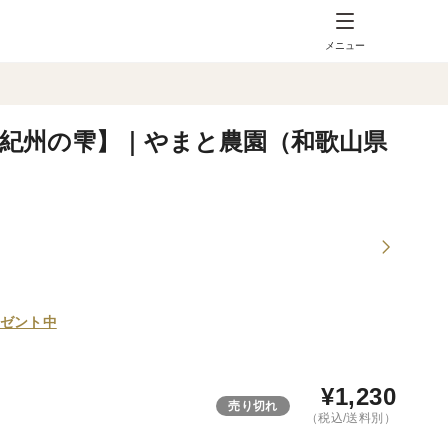
メニュー
【紀州の雫】｜やまと農園（和歌山県
ゼント中
¥
1,230
売り切れ
（税込/送料別）