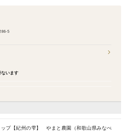
6-5
行ないます
ロップ【紀州の雫】 やまと農園（和歌山県みなべ