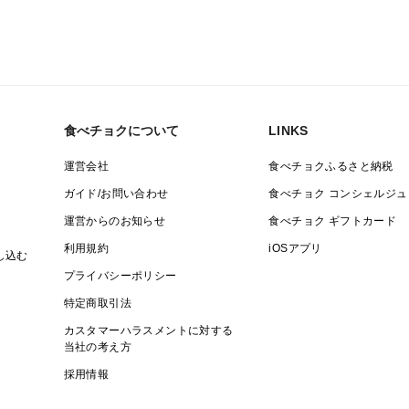
べ町の南高梅は、その芳醇な香り、たっぷ
年にわたり多くの美食家に愛されてきまし
一粒一粒を完熟まで大切に育て、自然に落
もとで仕上げられる南高梅は、まさに“逸品
本物の味わいとともに、贅沢なひとときを
食べチョクについて
LINKS
品種の特徴
運営会社
食べチョクふるさと納税
「南高梅（なんこううめ）」は、和歌山県
ガイド/お問い合わせ
食べチョク コンシェルジュ
全国の梅の中でも最高級と称される存在で
運営からのお知らせ
食べチョク ギフトカード
果実は一般的な梅よりもひとまわり大きく
利用規約
iOSアプリ
し込む
らも、繊維質が少なく滑らかな舌触りが特
プライバシーポリシー
に良く、加工品としての完成度も極めて高
特定商取引法
また、完熟時には自然に落果する性質を持
カスタマーハラスメントに対する
これにより、甘みと酸味のバランスが絶妙
当社の考え方
どの加工方法においてもその特性が際立ち、
採用情報
さに“梅の芸術品”とも言える逸品です。