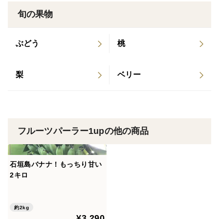
クール便(冷蔵)にて即日発送させていただきます。
旬の果物
発送時は、フルーツキャップをお付けし
ぶどう
桃
ダンボールの隙間に新聞紙を詰めて梱包いたします。
天候にもよりますが準備ができしだい、7月下旬より発
梨
ベリー
送させていただきます。
フルーツパーラー1upの他の商品
石垣島バナナ！もっちり甘い
2キロ
約2kg
¥3,290