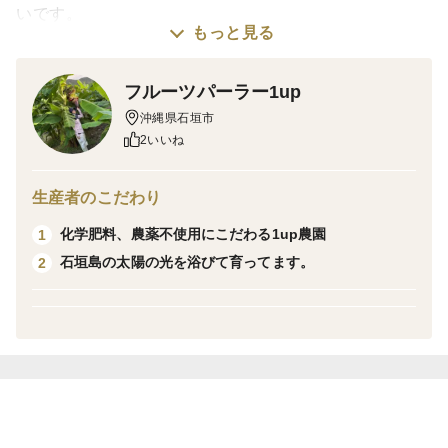
いです。
もっと見る
農薬、化学肥料不使用
フルーツパーラー1up
石垣島の太陽の光を浴びて
沖縄県石垣市
美味しい仕上がりになっています。
2いいね
1個の重さは約300~400gあります。
生産者のこだわり
化学肥料、農薬不使用にこだわる1up農園
1
とても甘い品種でビタミン、ミネラル、食物繊維がとて
石垣島の太陽の光を浴びて育ってます。
2
も豊富で美容や健康への効果も期待されています。
しっかりと冷やしてそのまま食べてください。
収穫から冷蔵保存で1週間〜2週間ほど保存が可能です。