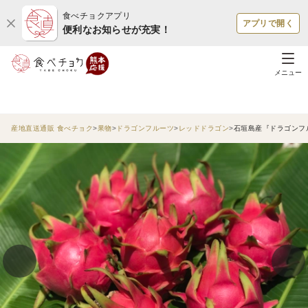
食べチョクアプリ
アプリで開く
便利なお知らせが充実！
メニュー
産地直送通販 食べチョク
果物
ドラゴンフルーツ
レッドドラゴン
石垣島産『ドラゴンフル