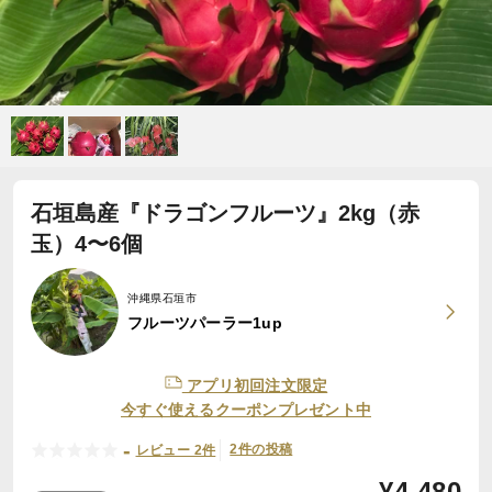
石垣島産『ドラゴンフルーツ』2kg（赤
玉）4〜6個
沖縄県石垣市
フルーツパーラー1up
アプリ初回注文限定
今すぐ使えるクーポンプレゼント中
-
2件の投稿
レビュー 2件
¥
4,480