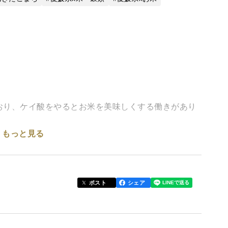
おり、ケイ酸をやるとお米を美味しくする働きがあり
もっと見る
トマトハウスの暖房に使い、灰になったら田んぼに撒
います
ポスト
シェア
ら流れてくる、すごく冷たい水がきており
ょく水を入れています
お米に仕上がっています