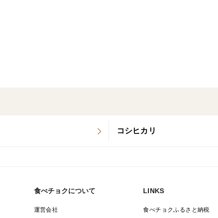
瀬戸内海からの涼しい風にあたりながら育
品種の特徴
あきたこまちは、つやや輝きのある美しい
と弾力性に富み、旨味と甘みがありますが
美味しいことからお弁当やおにぎりにも最
コシヒカリ
食べチョクについて
LINKS
運営会社
食べチョクふるさと納税