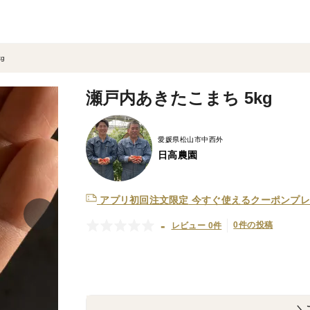
g
瀬戸内あきたこまち 5kg
愛媛県松山市中西外
日高農園
アプリ初回注文限定
今すぐ使えるクーポンプレ
-
0件の投稿
レビュー 0件
＼