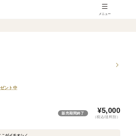
メニュー
ゼント中
¥
5,000
販売期間終了
（税込/送料別）
ここがイチオシ／