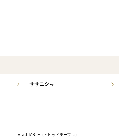
ったお米です
米粒が特徴で、コシヒカリを親に持つ品種です。粘り
、コシヒカリよりもあっさりとした後味で、冷めても
適です。
ササニシキ
Vivid TABLE（ビビッドテーブル）