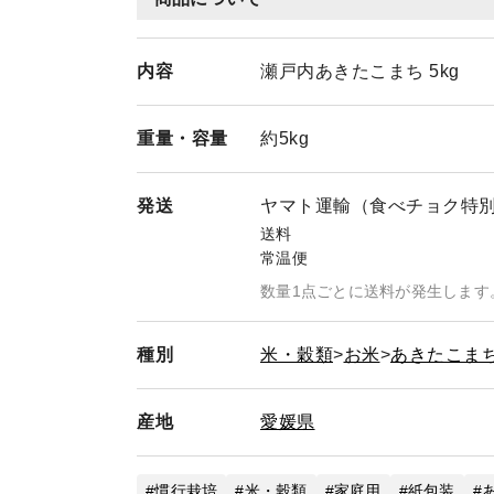
内容
瀬戸内あきたこまち 5kg
重量・
容量
約5kg
発送
ヤマト運輸（食べチョク特
送料
常温便
数量1点ごとに送料が発生します
種別
米・穀類
お米
あきたこま
産地
愛媛県
慣行栽培
米・穀類
家庭用
紙包装