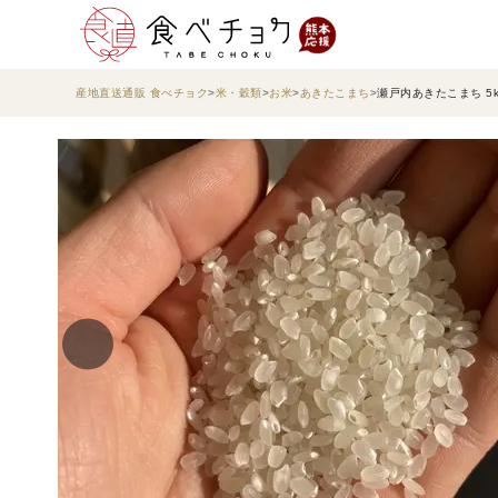
産地直送通販 食べチョク
米・穀類
お米
あきたこまち
瀬戸内あきたこまち 5k