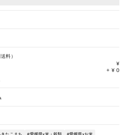
別送料）
¥
+
¥
0
。
ち
あきたこまち
愛媛県x米・穀類
愛媛県xお米