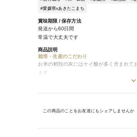
愛媛県xあきたこまち
賞味期限 / 保存方法
発送から60日間
常温で大丈夫です
商品説明
栽培・生産のこだわり
お米の籾殻の灰にはケイ酸が多く含まれて
ます
日高農園ではお米の籾殻を薪にして、ミニ
くというSDGsに基づいた取り組みをして
産地の特徴
この商品のことをお友達にもシェアしませんか
近くの高縄山という標高986mの高い山か
小さな田んぼが多い地区なので、ちょくち
冷たい水をちょくちょく入れることで甘い