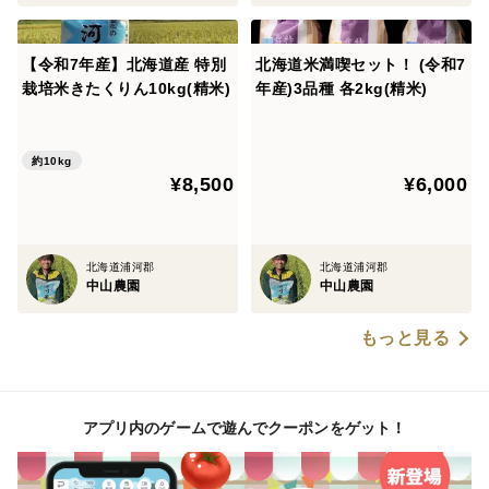
【令和7年産】北海道産 特別
北海道米満喫セット！ (令和7
栽培米きたくりん10kg(精米)
年産)3品種 各2kg(精米)
約10kg
¥8,500
¥6,000
北海道浦河郡
北海道浦河郡
中山農園
中山農園
もっと見る
アプリ内のゲームで遊んでクーポンをゲット！