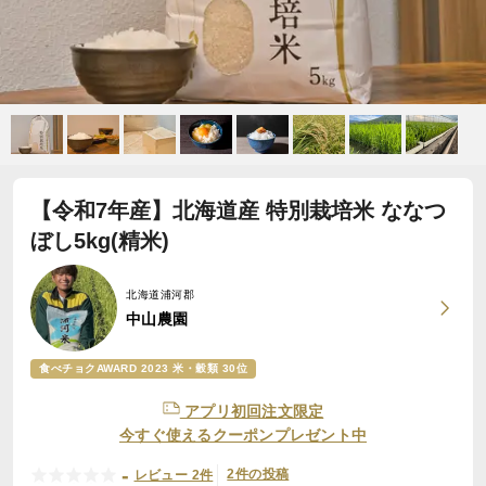
【令和7年産】北海道産 特別栽培米 ななつ
ぼし5kg(精米)
北海道浦河郡
中山農園
食べチョクAWARD 2023 米・穀類 30位
アプリ初回注文限定
今すぐ使えるクーポンプレゼント中
-
2件の投稿
レビュー 2件