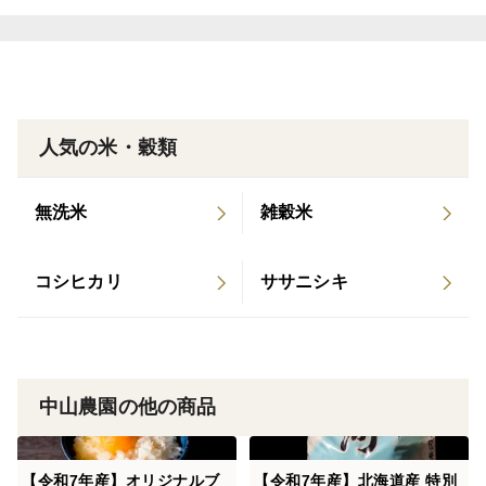
〜小米取り機を使用し粒のそろったお米に〜
精米時に小米取り機を使用し白米についた微量の米糠を
とりながら、小さい粒や砕けた粒をとり粒のそろったお
米となっています！
人気の米・穀類
〜低温での保管〜
玄米、精米はお米専用の低温貯蔵庫で13℃以下で保管を
無洗米
雑穀米
しています。
1年を通してお米のツヤや味が落ちないように、精米時
の熱を素早くとることで美味しいお米に仕上がっていま
コシヒカリ
ササニシキ
す。
＜産地の特徴＞
北海道の中でも冷涼な日高地方の馬産地、浦河町で栽培
中山農園の他の商品
をしています。
冷涼な気候なので高温障害によりお米の品質が下がるこ
【令和7年産】オリジナルブ
【令和7年産】北海道産 特別