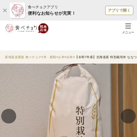
食べチョクアプリ
アプリで開く
便利なお知らせが充実！
メニュー
産地直送通販 食べチョク
米・穀類
お米
白米
【令和7年産】北海道産 特別栽培米 ななつぼ