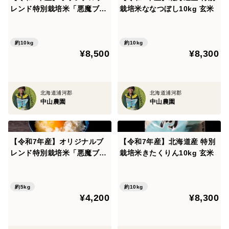
とが少ないです。
レンド特別栽培米「悪魔ブレ
栽培米ななつぼし10kg 玄米
また日高山脈から流れる元浦川の綺麗なお水で栽培され
ンド」精米10kg
ています。
約10kg
約10kg
¥8,500
¥8,300
＜発送・保管方法＞
梱包はダンボールを使用しています。
商品到着後の保管は日の当たらない涼しい場所での保
北海道浦河郡
北海道浦河郡
管、冷蔵庫の保管などしてください。
中山農園
中山農園
【令和7年産】オリジナルブ
【令和7年産】北海道産 特別
レンド特別栽培米「悪魔ブレ
栽培米きたくりん10kg 玄米
ンド」精米5kg
約5kg
約10kg
¥4,200
¥8,300