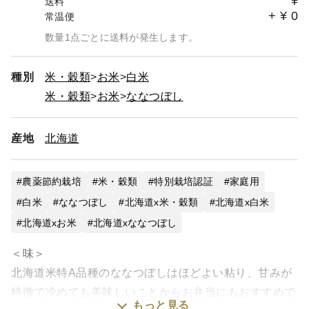
¥
送料
+
¥
0
常温便
数量1点ごとに送料が発生します。
種別
米・穀類
お米
白米
米・穀類
お米
ななつぼし
産地
北海道
農薬節約栽培
米・穀類
特別栽培認証
家庭用
白米
ななつぼし
北海道x米・穀類
北海道x白米
北海道xお米
北海道xななつぼし
＜味＞
北海道米特A品種のななつぼしはほどよい粘り、甘みが
特徴で冷めても美味しいことからお弁当にもおすすめで
もっと見る