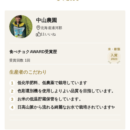
す！
またほどよい粘りなので、お寿司やチャーハンなどでも
おいしく食べる事ができます！
中山農園
北海道浦河郡
＜栽培のこだわり＞
11いいね
北海道で一般的に行われている栽培方法から化学肥料、
化学農薬成分回数を5割削減した特別栽培に取り組んで
米・穀類
食べチョクAWARD受賞歴
います。
受賞回数 1回
低化学肥料、低農薬で環境に優しい安心安全なお米で
生産者のこだわり
す！
低化学肥料、低農薬で栽培しています
1
〜色彩選別機使用しキレイなお米に〜
色彩選別機を使用しよりよい品質を目指しています。
2
色彩選別機を導入し害虫による被害粒、しらた、青未熟
お米の低温貯蔵保管をしています。
3
粒、石などの異物をできるがぎり取り除き品質の向上、
日高山脈から流れる綺麗なお水で栽培されています✨
4
より美味しいお米を目指しています！