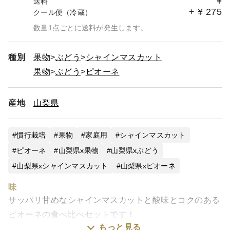
¥
送料
+
¥
275
クール便（冷蔵）
数量1点ごとに送料が発生します。
種別
果物
ぶどう
シャインマスカット
果物
ぶどう
ピオーネ
産地
山梨県
慣行栽培
果物
家庭用
シャインマスカット
ピオーネ
山梨県x果物
山梨県xぶどう
山梨県xシャインマスカット
山梨県xピオーネ
味
サッパリ甘めなシャインマスカットと酸味とコクのある
ピオーネの食べ比べセットです！
もっと見る
旬の果実をぜひお楽しみください！