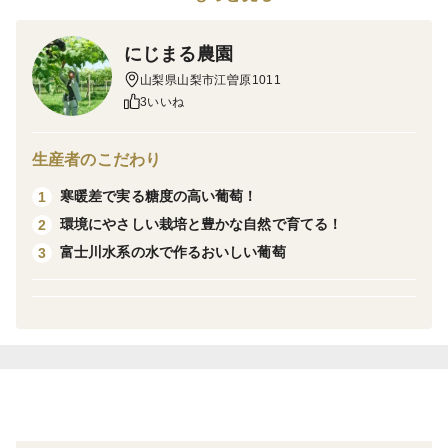
栽培・生産のこだわり
にじまる農園
①草生栽培による循環型栽培方法
山梨県山梨市江曽原1011
3いいね
草生栽培は果実品質が上がるといわれており、高品質の
葡萄を生産しながら、環境も守れる一石二鳥の栽培方法
です！除草剤も不使用のためおいしい葡萄をお届けしま
生産者のこだわり
す！
寒暖差で実る糖度の高い葡萄！
1
環境にやさしい栽培と豊かな自然で育てる！
2
②朝どれ完熟果実をお届け！
富士川水系の水で作るおいしい葡萄
3
葡萄は、追熟はあまりしない果物のため収穫したらそれ
以上糖度は上がりません。
にじまる農園では樹上で一番おいしくなった時期、一番
水分を含む朝に収穫して発送します！
その為、皮の張りもよく、パリッとした食感を味わえま
す！