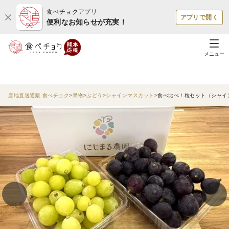
食べチョクアプリ
アプリで開く
便利なお知らせが充実！
メニュー
産地直送通販 食べチョク
果物
ぶどう
シャインマスカット
食べ比べ！粒セット（シャイ