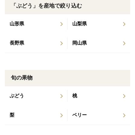
「ぶどう」を産地で絞り込む
③こだわりの肥料と栽培方法
植物の状況を見ながら最適な肥料を与えることはもちろ
ん、自然由来の微生物などの力を借りて糖度の高い葡萄
山形県
山梨県
を生産していきます！
長野県
岡山県
産地の特徴
山梨県山梨市は昼夜の寒暖差があり、日照時間もとても
長いため葡萄の栽培には最適な環境です。
寒暖差は葡萄から渋みや酸味を抜き、高い糖度にしてく
旬の果物
れます！
また、笛吹川からのきれいな水をふんだんに利用し育っ
ぶどう
桃
た葡萄は、水分豊富で瑞々しくパリッとした食感でつい
手を伸ばしてしまうおいしさを生み出します！
梨
ベリー