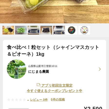
食べ比べ！粒セット（シャインマスカット
＆ピオーネ）1kg
山梨県山梨市江曽原1011
にじまる農園
アプリ初回注文限定
今すぐ使えるクーポンプレゼント中
-
0件の投稿
レビュー 0件
¥
2,500