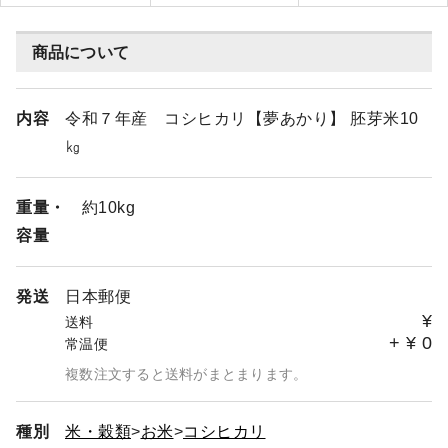
商品について
内容
令和７年産 コシヒカリ【夢あかり】 胚芽米10
㎏
重量・
約10kg
容量
発送
日本郵便
¥
送料
+
¥
0
常温便
複数注文すると送料がまとまります。
種別
米・穀類
お米
コシヒカリ