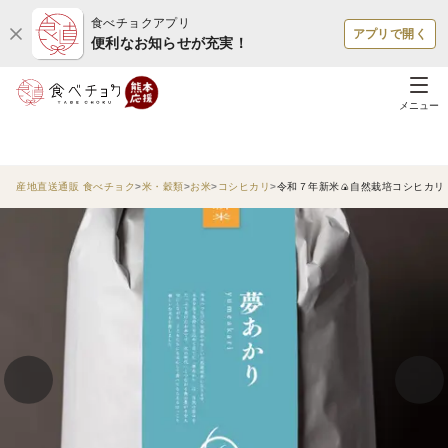
食べチョクアプリ
アプリで開く
便利なお知らせが充実！
メニュー
産地直送通販 食べチョク
米・穀類
お米
コシヒカリ
令和７年新米🍙自然栽培コシヒカリ