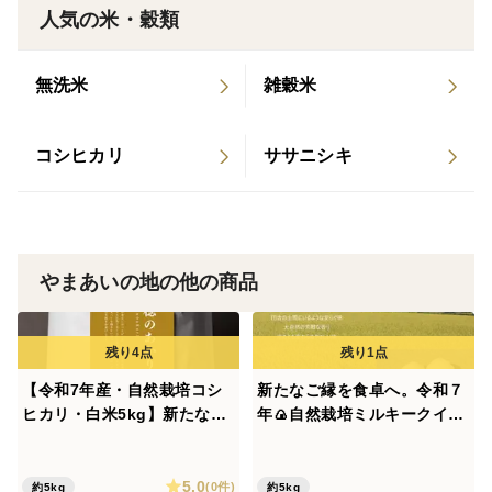
未来の子どもたちにも安心して食べてもらえるお米を
人気の米・穀類
——。
「夢あかり」は、農薬や肥料を使わず、里山の自然と共
無洗米
雑穀米
に育てたやさしい味わいのお米です。ひと口食べれば、
ほのかな甘みとしっとりやわらかな食感が広がります。
コシヒカリ
ササニシキ
日々のごはんはもちろん、大切な人への贈り物にもぴっ
たり。
食べる人の笑顔と未来を思い描きながら育てたお米を、
ぜひ味わってください。
やまあいの地の他の商品
＜精米方法＞
こちらの胚芽米は食べやすいように栄養が豊富な胚芽だ
けを残した精米方法で行っております。お好みで「５分
【令和7年産・自然栽培コシ
新たなご縁を食卓へ。令和７
つき」でもお届けできますので、ご希望の方は特記事項
ヒカリ・白米5kg】新たなご
年🍙自然栽培ミルキークイー
縁を食卓へ。里山が育むやさ
ン（玄米5㎏）“もちもちあま
へご記入願います。
しい甘みの「穂のあかり」小
あま『小里米』” 農薬・肥
5.0
里米
料ともに不使用！
(0件)
約5kg
約5kg