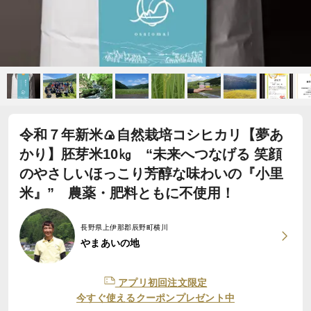
令和７年新米🍙自然栽培コシヒカリ【夢あ
かり】胚芽米10㎏ “未来へつなげる 笑顔
のやさしいほっこり芳醇な味わいの『小里
米』” 農薬・肥料ともに不使用！
長野県上伊那郡辰野町横川
やまあいの地
アプリ初回注文限定
今すぐ使えるクーポンプレゼント中