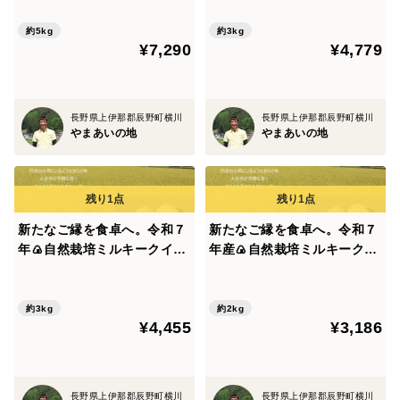
米づくりは始まります。農薬や肥料を使わず、自然の力
幻の古代米” 農薬・肥料と
の古代米” 農薬・肥料とも
もに不使用！
に不使用！
約5kg
約3kg
を信じて育てる。そんな“使わないことへのこだわ
¥7,290
¥4,779
り”が、美味しさの秘密です。
◇ほっこり優しい「やさしい味」の自然栽培米
口に入れた瞬間、ふんわりと広がる懐かしい味わい。
長野県上伊那郡辰野町横川
長野県上伊那郡辰野町横川
まるで昔ながらの田舎の土間で過ごすような、ほっと心
やまあいの地
やまあいの地
が温まるやさしいお米です。毎日の食卓に、笑顔と安心
をお届けします。
◇子どもたちへ未来をつなぐ「こだわり」
新たなご縁を食卓へ。令和７
新たなご縁を食卓へ。令和７
私たちは、自然とともに歩みながら、この地域の未来
年🍙自然栽培ミルキークイー
年産🍙自然栽培ミルキークイ
を育てていきたい。江戸時代から伝わる知恵を大切にし
ン（玄米3㎏）“もちもちあま
ーン（玄米2㎏）“もちもちあ
ながら、未来の子どもたちへ自然の恵みと食の大切さを
あま『小里米』” 農薬・肥
まあま『小里米』” 農薬・
しっかりとつないでいきます。
料ともに不使用！
肥料ともに不使用！
約3kg
約2kg
¥4,455
¥3,186
＜生産者の想い＞
江戸時代から学び、百姓として地域創生に挑戦！
長野県上伊那郡辰野町横川
長野県上伊那郡辰野町横川