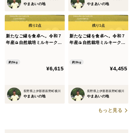
私たちは南信州辰野町横川でお米作りをしています。中
やまあいの地
やまあいの地
央アルプスの豊かな自然環境の中、農薬や化学肥料を使
わない「自然栽培」による米作りに取り組み、地域の資
源を最大限に活かしながら、次世代へ豊かな自然を伝え
新たなご縁を食卓へ。令和７
新たなご縁を食卓へ。令和７
ていきたいと考えています。
年産🍙自然栽培ミルキークイ
年産🍙自然栽培ミルキークイ
江戸時代の農法や自然栽培の知恵を学び、地域プラン
ーン（白米5㎏）“もちもちあ
ーン（白米3㎏）“もちもちあ
ナーとしての役割も担っています。また、里山の魅力を
まあま『小里米』” 農薬・
まあま『小里米』” 農薬・
体感できる農業体験も実施し、多くの人に自然の恵みを
肥料ともに不使用！
肥料ともに不使用！
約5kg
約3kg
¥6,615
¥4,455
感じていただきたいという想いを込めて活動していま
す。
長野県上伊那郡辰野町横川
長野県上伊那郡辰野町横川
＜ブランド「小里米」の由来＞
やまあいの地
やまあいの地
「小里米（おさとまい）」はお米の屋号です。
もっと見る
中央アルプスの山間部にある小さな村「小里」で栽培し
ていることに由来しています。
小里米は、国有林から流れる自然豊かな雪解け水と、山