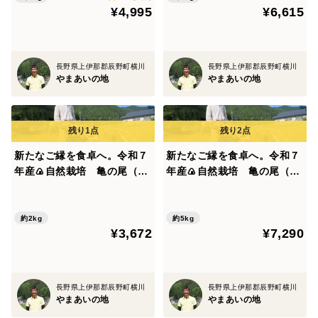
＜味＞
¥4,995
¥6,615
お届けする商品は、令和７年に収穫した、農薬、化学肥
料を使用しない自然栽培でのお米になります。ここで収
穫されたお米は、米・食味分析鑑定コンクールの国際大
長野県上伊那郡辰野町横川
長野県上伊那郡辰野町横川
やまあいの地
やまあいの地
会で認定を受けるなど、品質にも自信があります。
https://www.syokumikanteisi.gr.jp/p_k_nagano.htm
また、毎年専門機関で残留農薬の検査を行い、過去連続
残留農薬検査、放射能検査ともに「検出せず」と、皆様
新たなご縁を食卓へ。令和７
新たなご縁を食卓へ。令和７
に安心して貰えるお米です。
年産🍙自然栽培 亀の尾（白
年産🍙自然栽培 亀の尾（玄
米２㎏）“百年の時を超えた
米５㎏）“百年の時を超えた
幻の古代米” 農薬・肥料と
幻の古代米” 農薬・肥料と
このお米は、農薬にも肥料にも頼らない自然豊かな大地
もに不使用！
もに不使用！
約2kg
約5kg
が育てたので、炊きあがりの香り、冷めたときにも甘味
¥3,672
¥7,290
があり、もちもち感が心地よいお米です。
＜栽培のこだわり＞
長野県上伊那郡辰野町横川
長野県上伊那郡辰野町横川
やまあいの地
やまあいの地
◇大自然に感謝！「使わないこだわり」のお米作り