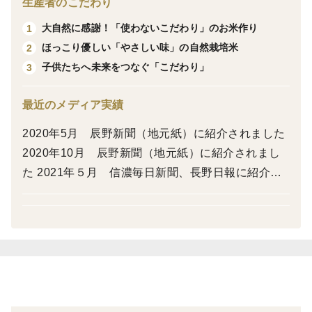
生産者のこだわり
発売日：10月1日（水）
※到着指定日、時間がある場合は「申し送り事項」へ
大自然に感謝！「使わないこだわり」のお米作り
1
記載ください
ほっこり優しい「やさしい味」の自然栽培米
2
喜んで対応させて頂きます。
子供たちへ未来をつなぐ「こだわり」
3
☆自然の恵み、ふんわりごはん。心を込めて作った自然
最近のメディア実績
栽培米コシヒカリ
2020年5月 辰野新聞（地元紙）に紹介されました
毎日、安心して食べていただきたいから——私たちは国
2020年10月 辰野新聞（地元紙）に紹介されまし
有林に隣接する里山の自然の中でお米を育てています。
た 2021年５月 信濃毎日新聞、長野日報に紹介さ
今年も「穂のあかり」「夢あかり」「雅米」の3種類を
れました 2022年10月 NHKに紹介されました
ご用意しました。どのお米も一粒一粒に、私たちの想い
が詰まっています。
🍙こちらの商品は、コシヒカリ～『夢あかり』です
「未来を照らす、やさしい灯りのごはん。」
未来へつなぐ、やさしい灯り。自然栽培米