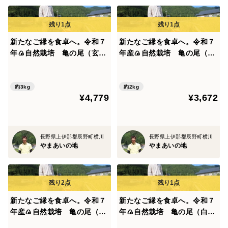
私たちのお米作りは、江戸時代を思わせる小さな里山
から始まります。自然の力を最大限に活かした農法で、
次のような特徴があります。
新たなご縁を食卓へ。令和７
新たなご縁を食卓へ。令和７
◇ほっこり優しい「やさしい味」の自然栽培米
年🍙自然栽培 亀の尾（玄米
年産🍙自然栽培 亀の尾（玄
私たちの自然栽培米は、どこか懐かしさを感じる優し
３㎏）“百年の時を超えた幻
米２㎏）“百年の時を超えた
の古代米” 農薬・肥料とも
幻の古代米” 農薬・肥料と
い味わいが特徴です。まるで江戸時代の田舎の土間にい
に不使用！
もに不使用！
約3kg
約2kg
るかのようなほっこりとした気持ちにさせてくれるお米
¥4,779
¥3,672
です。
◇子供たちへ未来をつなぐ「こだわり」
私たちは、自然と共に歩みながら地域創生を目指して
長野県上伊那郡辰野町横川
長野県上伊那郡辰野町横川
やまあいの地
やまあいの地
います。江戸時代から受け継がれてきた知恵を学び、未
来の子供たちに自然と食の大切さを伝え続けていきたい
と考えています。
新たなご縁を食卓へ。令和７
新たなご縁を食卓へ。令和７
◇大自然に感謝！「使わないこだわり」のお米づくり
年産🍙自然栽培 亀の尾（白
年🍙自然栽培 亀の尾（白米
ここ、江戸時代を思わせる小さな里山で、私たちのお
米５㎏）“百年の時を超えた
３㎏）“百年の時を超えた幻