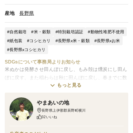
産地
長野県
自然栽培
米・穀類
特別栽培認証
動物性堆肥不使用
紙包装
コシヒカリ
長野県x米・穀類
長野県xお米
長野県xコシヒカリ
SDGsについて事務局よりお知らせ
米ぬかは発酵させ田んぼに戻し、もみ殻は燻炭にし田ん
ぼに戻す。また稲わらは秋に田んぼに戻し、春までに数
もっと見る
回土と撹拌して発酵を促すなど次の稲作の循環の手助け
となる循環型農業を実践されています。
やまあいの地
----------------------------
長野県上伊那郡辰野町横川
令和７年産新米 自然栽培コシヒカリ【夢あかり】
32いいね
農薬・肥料ともに不使用！