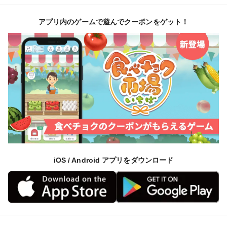
す。
・包丁を入れたとき感じる柔らかさ、ジュワっと水分が
アプリ内のゲームで遊んでクーポンをゲット！
溢れます。
・【収穫当日に発送】何といっても一般流通には無い新
鮮な味わい！
・「皮付き、土付き、根っ子付き」で新鮮さ長持ち！
・信州高原の冷涼な気候と寒暖差が生む甘さと味の濃い
野菜です。
＜お届け内容＞
★長期間新鮮さを保つため「皮付き、土付き、根っ子付
iOS / Android アプリをダウンロード
き」で【収穫当日に発送】します。
※自然な栽培による野菜なので多少の曲がりあり、太さ
は均一ではありません。
特徴：生食・加熱両用、苦みが少なく、身が締まってお