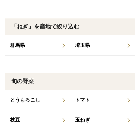
いており、2023年からCOOP生協の会員様へお届けさ
せていただいております。
「ねぎ」を産地で絞り込む
【農林水産省新ガイドラインによる表示】
節減対象化学肥料：栽培期間中不使用
群馬県
埼玉県
節減対象除草農薬：栽培期間中不使用
栽培責任者：竹下 誠一
※商品1点毎に送料が発生します。（他商品との同梱発
旬の野菜
送はできません。）
とうもろこし
トマト
🚨🚨🚨＼ ＼ここがイチオシ ／ ／🚨🚨🚨
・甘さに自信あり!! これぞ『 極甘 』です!!
・生でシャキシャキ、加熱でさらに甘さが増しトロトロ
枝豆
玉ねぎ
食感に！
・香り良くネギ臭さを抑えたマイルドな風味が特徴で