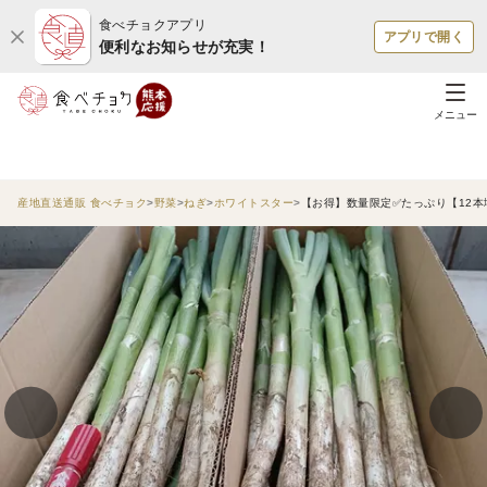
食べチョクアプリ
アプリで開く
便利なお知らせが充実！
メニュー
産地直送通販 食べチョク
野菜
ねぎ
ホワイトスター
【お得】数量限定✅たっぷり【12本増量❗