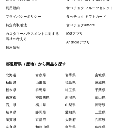
2Lサイズ…21～25mm
利用規約
食べチョク フルーツセレクト
3Lサイズ…25mm以上
プライバシーポリシー
食べチョク ギフトカード
4Lサイズ…30mm以上
特定商取引法
食べチョク&more
カスタマーハラスメントに対する
iOSアプリ
＜配送について＞
当社の考え方
Androidアプリ
【ヤマト運輸】にてお届けします。
採用情報
＜＜＜ 新提案！ ＞＞＞
都道府県（産地）から商品を探す
★新鮮な長ネギがいつもお家にあったら？
北海道
青森県
岩手県
宮城県
↓
秋田県
山形県
福島県
茨城県
★必要な時に必要な分だけ食べられます。
栃木県
群馬県
埼玉県
千葉県
雨の日や寒い日に、かさばる長ネギをスーパーに買いに
東京都
神奈川県
新潟県
富山県
行かずに済みます。
石川県
福井県
山梨県
長野県
岐阜県
静岡県
愛知県
三重県
＜お届け目安＞
滋賀県
京都府
大阪府
兵庫県
★★当園では鮮度を保つため、ご注文をお受けしてから
奈良県
和歌山県
鳥取県
島根県