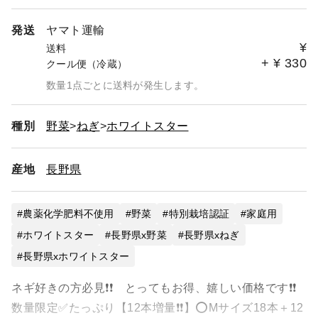
発送
ヤマト運輸
¥
送料
+
¥
330
クール便（冷蔵）
数量1点ごとに送料が発生します。
種別
野菜
ねぎ
ホワイトスター
産地
長野県
農薬化学肥料不使用
野菜
特別栽培認証
家庭用
ホワイトスター
長野県x野菜
長野県xねぎ
長野県xホワイトスター
ネギ好きの方必見❗❗ とってもお得、嬉しい価格です❗❗
数量限定✅たっぷり【12本増量❗️❗️】⭕️Mサイズ18本＋12