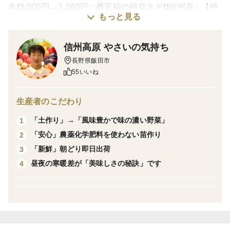
本❗3,000円→1,080円✨🎁至福の極甘ネギ❗️❗️信州産✨【特
もっと見る
別栽培】✨【無消毒栽培】
信州高原 やさいの気持ち
いつもありがとうございます。
長野県飯田市
手間ひまかけて8カ月、至福の極甘ネギをご用意いたし
55いいね
ました。
生産者のこだわり
毎年ご好評いただいております秋冬ネギをいち早くお届
「土作り」→「風味豊かで味の濃い野菜」
1
けさせていただきます。至福の甘さ、とろける柔らか
「安心」農薬化学肥料を使わない苗作り
2
さ、生で食べても臭みがない長ネギをご賞味ください。
「新鮮」朝どり即日出荷
3
-----------------------------------------------------------------
昼夜の寒暖差が「美味しさの秘訣」です
4
【販売実績】
主に首都圏中部関西地域の、産直モール、オーガニック
専門店、和食割烹料亭、旅館などに納品させていただい
ております。
直近では2022年から高島屋さんにて販売をさせていだ