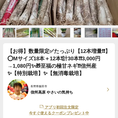
【お得】数量限定✅たっぷり【12本増量❗️❗️】
⭕️Mサイズ18本＋12本❗計30本❗❗3,000円
→1,080円✨🎁至福の極甘ネギ❗️❗️信州産
✨【特別栽培】✨【無消毒栽培】
長野県飯田市
信州高原 やさいの気持ち
アプリ初回注文限定
今すぐ使えるクーポンプレゼント中