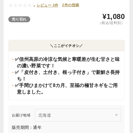
-
2件の投稿
レビュー 3件
¥
1,080
売り切れ
（税込/送料別）
＼ここがイチオシ／
✅信州高原の冷涼な気候と寒暖差が生む甘さと味
の濃い野菜です！
✅「皮付き、土付き、根っ子付き」で新鮮さ長持
ち！
✅手間ひまかけて8カ月、至福の極甘ネギをご用
意しました。
お届け地域
販売期間：通年