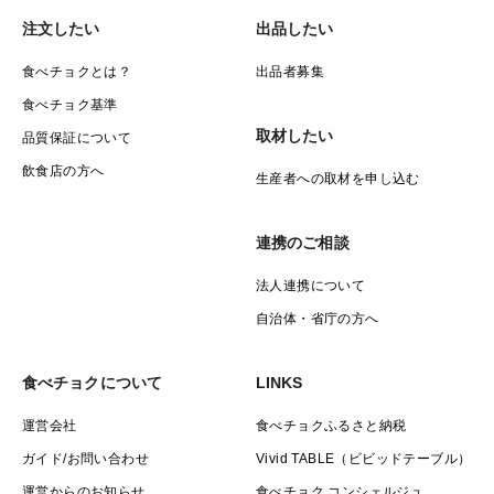
り、加熱すると甘みが増してトロトロになる食感も楽し
注文したい
出品したい
め風味豊かな長ネギです。
食べチョクとは？
出品者募集
用途：細めのネギは薬味に、中くらいは汁物に、太いネ
食べチョク基準
ギは焼き物、鍋物に…など使い分けができます。
取材したい
品質保証について
＜商品の容姿＞
飲食店の方へ
生産者への取材を申し込む
箱の長さに合わせて葉先をカットしています。
梱包の都合上、細めのネギが下に、太めのネギが箱の上
連携のご相談
に入ります。
法人連携について
自治体・省庁の方へ
＜サイズ＞
ご注文内容により太さが異なります。
食べチョクについて
LINKS
SSサイズ…6～10mm（薬味ネギ）
Sサイズ…10～13mm（薬味ネギ）
運営会社
食べチョクふるさと納税
Mサイズ…13～16mm
ガイド/お問い合わせ
Vivid TABLE（ビビッドテーブル）
Lサイズ…16～21mm
運営からのお知らせ
食べチョク コンシェルジュ