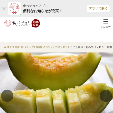
食べチョクアプリ
アプリで開く
便利なお知らせが充実！
メニュー
産地直送通販 食べチョク
果物
メロン
その他メロン
子ども喜ぶ『おみやげメロン』青肉