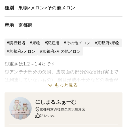
種別
果物
メロン
その他メロン
産地
京都府
慣行栽培
果物
家庭用
その他メロン
京都府x果物
京都府xメロン
京都府xその他メロン
◎重さは1.2～1.4㎏です
◎アンテナ部分の欠損、皮表面の部分的な割れ(実まで
は到達していないもの)、網目形成不十分などの場合が
もっと見る
ございます
◎ご自宅用のメロンです
にしまるふぁーむ
◎食べ頃は、メロンに添えてあるタグに表記しますので
京都府京丹後市久美浜町湊宮
ご参考になさってください
24いいね
(食べ頃について、ご希望がございましたらお伝えくだ