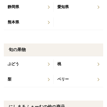
静岡県
愛知県
【品種の特徴】
品種「乙女の祈り」
細かな網目模様で
熊本県
青肉の爽やか甘いメロンです。
旬の果物
ぶどう
桃
梨
ベリー
にしまるふぁーむの他の商品