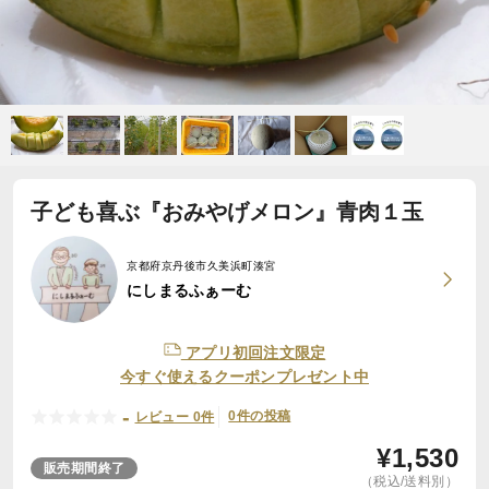
子ども喜ぶ『おみやげメロン』青肉１玉
京都府京丹後市久美浜町湊宮
にしまるふぁーむ
アプリ初回注文限定
今すぐ使えるクーポンプレゼント中
-
0件の投稿
レビュー 0件
¥
1,530
販売期間終了
（税込/送料別）