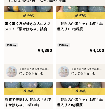
ほくほく系が好きな人にオス
「砂丘のかぼちゃ」１箱４品
スメ！「栗かぼちゃ」詰合わ
種入り10kg程度
せ１箱10kg程度
約10kg
約10kg
¥4,390
¥4,100
京都府京丹後市久美浜町湊宮
京都府京丹後市久美浜町湊宮
にしまるふぁーむ
にしまるふぁーむ
粘質で美味しい砂丘の「えび
「砂丘のかぼちゃ」１箱４品
すかぼちゃ」1箱10㎏
種入り５kg程度