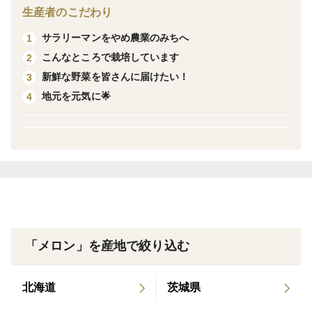
さい。ただし、ご希望に添えない場合もございますの
生産者のこだわり
で、ご了承願います。)
サラリーマンをやめ農業のみちへ
1
こんなところで栽培しています
2
【味】
新鮮な野菜を皆さんに届けたい！
3
爽やかで甘い青肉のメロン
地元を元気に🌟
4
【栽培・生産のこだわり】
砂地のビニールハウス内で育てた
１株１果どりのメロンです。
育苗から収穫までひとつひとつ大切に
育てました。
「メロン」を産地で絞り込む
【産地の特徴】
海、砂浜が徒歩圏内にあり。
北海道
茨城県
自然豊かな地です。