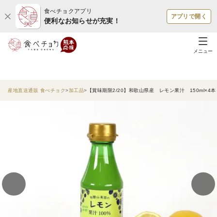
食べチョクアプリ
アプリで開く
便利なお知らせが充実！
メニュー
産地直送通販 食べチョク
加工品
【賞味期限2/20】和歌山県産 レモン果汁 150ml×4本