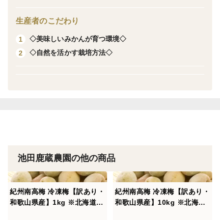
飲み物やお料理に！🍹🍳
生産者のこだわり
◇美味しいみかんが育つ環境◇
1
和歌山の農家直送！産地直送の味をお楽しみください！
◇自然を活かす栽培方法◇
2
【賞味期限】 2026年2月20日
【保存方法】高温多湿を避け冷暗所にて保存 開封後は
要冷蔵10℃以下
池田鹿蔵農園の他の商品
紀州南高梅 冷凍梅【訳あり・
紀州南高梅 冷凍梅【訳あり・
和歌山県産】1kg ※北海道沖
和歌山県産】10kg ※北海道
縄配送不可
沖縄配送不可