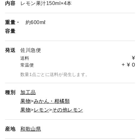
内容
レモン果汁150ml×4本
重量・
約600mℓ
容量
発送
佐川急便
¥
送料
+
¥
0
常温便
数量1点ごとに送料が発生します。
種別
加工品
果物
みかん・柑橘類
果物
レモン
その他レモン
産地
和歌山県