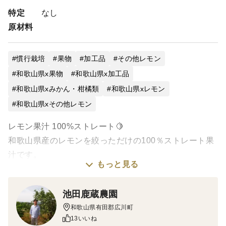
特定
なし
原材料
慣行栽培
果物
加工品
その他レモン
和歌山県x果物
和歌山県x加工品
和歌山県xみかん・柑橘類
和歌山県xレモン
和歌山県xその他レモン
レモン果汁 100%ストレート🍋
和歌山県産のレモンを絞っただけの100％ストレート果
汁です。
もっと見る
柑橘の栽培が盛んな和歌山県で、豊かな自然の中で育っ
た
池田鹿蔵農園
防腐剤・ワックス不使用の国産レモン果汁です。
和歌山県有田郡広川町
香りがよく爽やかな酸味がいつでもお手軽にお楽しみい
13いいね
ただけます。