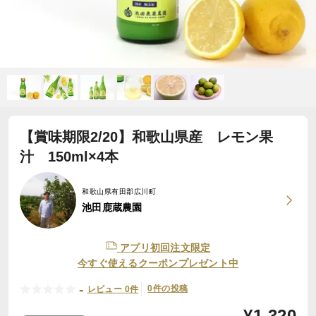
【賞味期限2/20】和歌山県産 レモン果
汁 150ml×4本
和歌山県有田郡広川町
池田鹿蔵農園
アプリ初回注文限定
今すぐ使えるクーポンプレゼント中
-
0件の投稿
レビュー 0件
¥
1,320