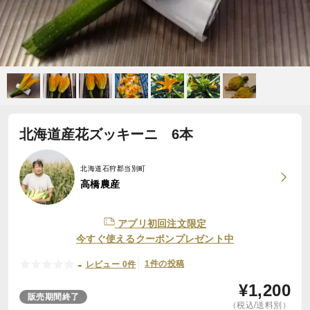
北海道産花ズッキーニ 6本
北海道石狩郡当別町
高橋農産
アプリ初回注文限定
今すぐ使えるクーポンプレゼント中
-
1件の投稿
レビュー 0件
¥
1,200
販売期間終了
（税込/送料別）