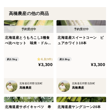
高橋農産の他の商品
北海道産とうもろこし3種食
北海道産スイートコーン ピ
べ比べセット 味来・ドルチ
ュアホワイト10本
ェドリーム・ピュアホワイト
（各3本、計9本）
4.8
(9件)
約3.5kg
約3.8kg
¥3,300
¥3,300
北海道石狩郡当別町
北海道石狩郡当別町
高橋農産
高橋農産
北海道産サボイキャベツ 希
北海道産ヤングコーン20本