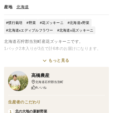
産地
北海道
慣行栽培
野菜
花ズッキーニ
北海道x野菜
北海道xエディブルフラワー
北海道x花ズッキーニ
北海道石狩郡当別町産花ズッキーニです。
1パック2本入りが3点で計6本のお届けになります。
もっと見る
見た目も綺麗な食べられる花です。花に詰め物をしてフ
リットにする調理が一般的です。見栄えもよく食卓が華
高橋農産
やかになります。
北海道石狩郡当別町
4いいね
産地の特徴
生産者のこだわり
石狩川に近く日本海から吹く風に耐えた当別町産の野菜
は甘みが強く、しっかりとした歯ごたえが魅力です。
北の大地の新鮮野菜
1