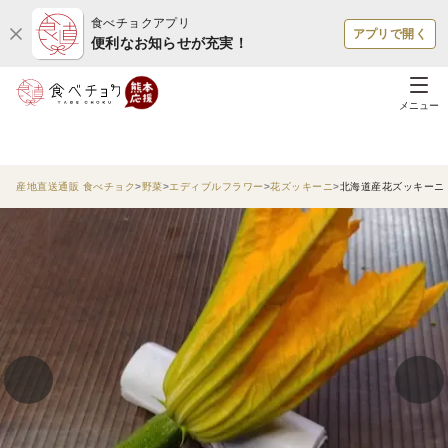
食べチョクアプリ
アプリで開く
便利なお知らせが充実！
メニュー
産地直送通販 食べチョク
野菜
エディブルフラワー
花ズッキーニ
北海道産花ズッキーニ