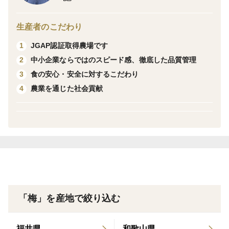
クール便でお届け予定です。
生産者のこだわり
陽だまりファームの梅は、農薬を最低限にして肥料も使
JGAP認証取得農場です
1
わず
中小企業ならではのスピード感、徹底した品質管理
2
栽培をしていいます。よって、外観が非常に悪い
食の安心・安全に対するこだわり
3
梅もあります。サイズ混合となります。
農業を通じた社会貢献
4
予めご理解の上、ご注文をお願いします。
■ 冷凍梅で梅干しは 作ることは可能です。
ただし、冷凍によって梅の細胞が壊れるため、いくつか
の注意点があります。
【冷凍梅で作る場合の特徴】
「梅」を産地で絞り込む
梅酢が出やすく、早く上がる
福井県
和歌山県