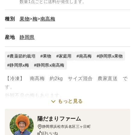
数量1点ごとに送料が発生します。
種別
果物
梅
南高梅
産地
静岡県
農薬節約栽培
果物
家庭用
南高梅
静岡県x果物
静岡県x梅
静岡県x南高梅
【冷凍】 南高梅 約2kg サイズ混合 農家直送 で
す。
外観不良の梅もあります。
もっと見る
農薬使用1回のみ
陽だまりファーム
静岡県浜松市浜名区三ヶ日町
梅干し 梅ジャム 梅シロップ 梅ジュースに最適★！
13いいね