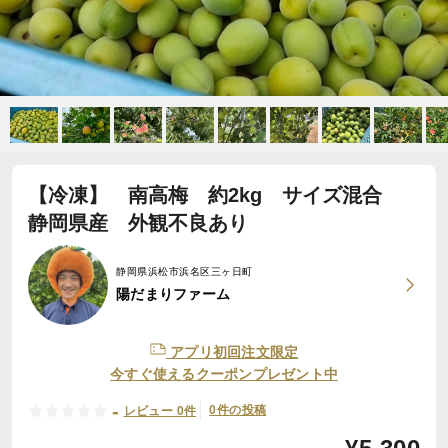
【冷凍】 南高梅 約2kg サイズ混合
静岡県産 外観不良あり
静岡県浜松市浜名区三ヶ日町
陽だまりファーム
アプリ初回注文限定
今すぐ使えるクーポンプレゼント中
-
0件の投稿
レビュー 0件