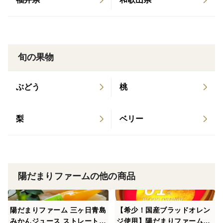
果肉が柔らかく、皮が破れやすい
長期保存にはやや不向き（カビのリスクがやや高い）
旬の果物
※家庭用や早めに食べる目的なら、十分おいしく仕上が
ぶどう
桃
ります。
■ 冷凍梅の解凍方法
梨
ベリー
【おすすめ】
冷蔵庫で8～12時間ほどかけてゆっくり解凍する
陽だまりファームの他の商品
ザルにあげて、梅から出る水分がたまらないようにする
陽だまりファーム 三ヶ日青島
【希少！国産ブラッドオレン
みかんジュース ストレート1
ジ使用】陽だまりファーム