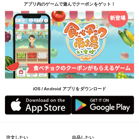
をもう少し追加
アプリ内のゲームで遊んでクーポンをゲット！
⑦ 重石を軽くする
梅が完全に浸かったら、重石を半分程度に減らす
⑧ 土用干し（晴れが3日以上続く7～8月頃）
梅と梅酢を別にし、梅を3日間天日干しする
夜は取り込んで翌日また干す
iOS / Android アプリをダウンロード
干した梅を再び梅酢に戻すか、そのまま保存する
【保存】
冷暗所か冷蔵庫で保存
半年～1年ほど寝かせると、塩がなじんでまろやかに
注文したい
出品したい