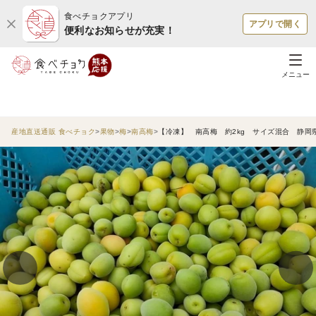
食べチョクアプリ
アプリで開く
便利なお知らせが充実！
メニュー
産地直送通販 食べチョク
果物
梅
南高梅
【冷凍】 南高梅 約2kg サイズ混合 静岡