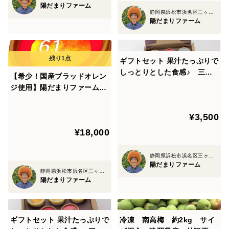
🍱 冷凍梅を使った梅干しレシピ（基本の白干し）
陽だまりファーム
静岡県浜松市浜名区三ヶ日町
陽だまりファーム
【材料】（梅1kg分）
ギフトセット 果汁たっぷりで
冷凍梅……1kg
しっとりとした食感♪ 三ヶ
【希少！国産ブラッドオレン
日みかんジェラート3個セッ
ジ使用】陽だまりファーム
粗塩……180g（※塩分18%）
ト みかんの果汁６１％使
果汁たっぷりでしっとりとし
用！
た食感♪ ブラッドオレンジ
¥3,500
焼酎（またはホワイトリカー）……50ml程度
ジェラート 18個セット 果
¥18,000
汁６１％使用！
消毒済みの保存容器（ホーローやガラス製）
静岡県浜松市浜名区三ヶ日町
陽だまりファーム
静岡県浜松市浜名区三ヶ日町
重石（梅の2倍程度までが目安）
陽だまりファーム
【道具の準備】
保存容器は熱湯消毒または焼酎で拭いて殺菌しておく
ギフトセット 果汁たっぷりで
冷凍 南高梅 約2kg サイ