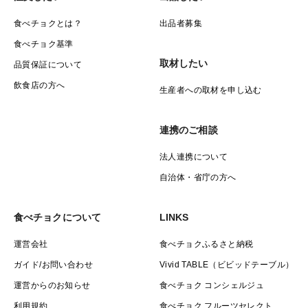
食べチョクとは？
出品者募集
✅ ポイントまとめ
冷凍梅でも失敗しにくいが、皮が破れやすいのでやさし
食べチョク基準
く扱う
取材したい
品質保証について
飲食店の方へ
生産者への取材を申し込む
梅酢の上がりは早いが、カビ対策をしっかり（焼酎・塩
分濃度・清潔さ）
連携のご相談
法人連携について
土用干しをすると風味UP＆保存性UP（やらなくても食
自治体・省庁の方へ
べられます）
食べチョクについて
LINKS
運営会社
食べチョクふるさと納税
ガイド/お問い合わせ
Vivid TABLE（ビビッドテーブル）
運営からのお知らせ
食べチョク コンシェルジュ
利用規約
食べチョク フルーツセレクト