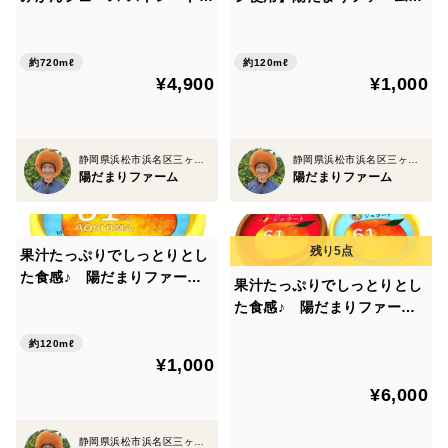
半解凍の状態でも漬け込みは可能
00％ 720ml 3本セット スク
果汁たっぷりでしっとりとし
リューキャップ
た食感♪ ブラッドオレンジ
ジェラート 1個 果汁６
※常温で急に解凍すると皮が破れやすくなるため、避け
約720mℓ
約120mℓ
¥4,900
¥1,000
１％使用！
ましょう。
■ 解凍後の注意点
静岡県浜松市浜名区三ヶ日町
静岡県浜松市浜名区三ヶ日町
陽だまりファーム
陽だまりファーム
解凍後はすぐに漬ける
果汁たっぷりでしっとりとし
傷んでいる梅や皮が破れているものは取り除く
た食感♪ 陽だまりファー
果汁たっぷりでしっとりとし
ム 三ヶ日みかんジェラー
た食感♪ 陽だまりファー
塩分濃度は15%以上を推奨（カビ防止）
ト 1個 みかんの果汁６
ム 三ヶ日みかんジェラート
１％使用！
約120mℓ
3個 ブラッドオレンジジェ
¥1,000
ラート3個 6個入り 果汁６
¥6,000
１％使用！
ーーーーーーーーーーーーーーーーーーー
静岡県浜松市浜名区三ヶ日町