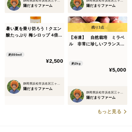
静岡県浜松市浜名区三ヶ日町
静岡県浜松市浜名区三ヶ日町
④ 塩と一緒に容器へ
陽だまりファーム
陽だまりファーム
梅と塩を交互に重ねながら、清潔な容器に入れていく
（例：梅 → 塩 → 梅 → 塩…と層に）
暑い夏を乗り切ろう！クエン
酸たっぷり 梅シロップ 4倍希
⑤ 重石を乗せる
【冷凍】 自然栽培 ミラベ
釈時25%うめ果汁入り飲料
上からラップをかぶせて、梅の2倍くらいの重石を乗せ
ル 非常に珍しいフランスの
（550ml×1本）
果樹 プラム すもも フラ
る
約550mℓ
ンス 約２kg
¥2,500
約2kg
室温（20～25℃）で保管
¥5,000
静岡県浜松市浜名区三ヶ日町
【⑥～⑧は約1週間後から】
陽だまりファーム
⑥ 梅酢が上がる
静岡県浜松市浜名区三ヶ日町
陽だまりファーム
数日～1週間で梅酢（梅から出る汁）が容器全体にしっ
かり上がる
もっと見る
※梅酢が上がらない場合 → 焼酎少量を追加するか、塩