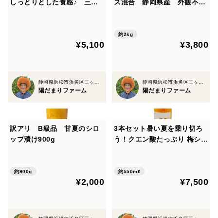
しっとりとした食感♪ 三ヶ
ズ混合 静岡県産 外観不良
日みかん、ブラッドオレンジ
あり
手やトングなどもよく洗い、清潔な状態で作業すること
ジェラート5個セット みか
んの果汁６１％使用！
約2kg
¥5,100
¥3,800
【手順】
① 冷凍梅の解凍
冷凍梅は冷蔵庫で一晩かけてゆっくり解凍する
静岡県浜松市浜名区三ヶ日町
静岡県浜松市浜名区三ヶ日町
陽だまりファーム
陽だまりファーム
出てきた水分は捨てる（ザルにあげて自然に水を切る）
② ヘタを取る
訳アリ B級品 甘夏のシロ
3本セット暑い夏を乗り切ろ
ップ漬け900g
う！クエン酸たっぷり 梅シロ
梅が完全に解凍されたら、竹串や爪楊枝でヘタを取り除
ップ 4倍希釈時25%うめ果汁
く
入り飲料 （550ml×3本）
約900g
約550mℓ
③ 殺菌
¥2,000
¥7,500
解凍後の梅に焼酎をまぶす（カビ防止になります）