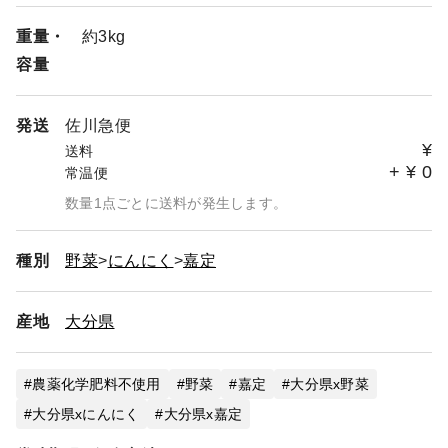
重量・
約3kg
容量
発送
佐川急便
¥
送料
+
¥
0
常温便
数量1点ごとに送料が発生します。
種別
野菜
にんにく
嘉定
産地
大分県
農薬化学肥料不使用
野菜
嘉定
大分県x野菜
大分県xにんにく
大分県x嘉定