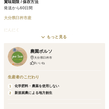
賞味期限 / 保存方法
発送から60日間
大分県臼杵市産
にんにく
10月植え付けをして、7カ月間の生育期間を経て、5月
もっと見る
中旬に収穫のにんにく。
冬の寒さを耐え、春の温もりとともにぐんと大きくな
農園ポルソ
り、うまみが濃縮したにんにくを是非、ご堪能くださ
大分県臼杵市
0いいね
い！
栽培
生産者のこだわり
6月にイネ科の植物を蒔き、大きくなったところで刈り
化学肥料・農薬を使用しない
1
込みます。それが、堆肥となり、土の栄養補給や微生物
新規就農による地方創生
2
が活発化し、良いにんにくに繋がります。