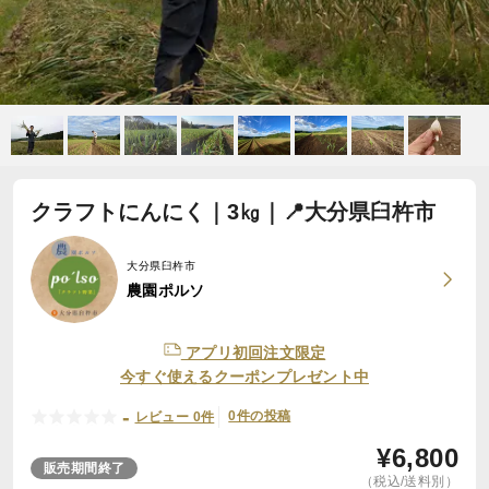
クラフトにんにく｜3㎏｜📍大分県臼杵市
大分県臼杵市
農園ポルソ
アプリ初回注文限定
今すぐ使えるクーポンプレゼント中
-
0件の投稿
レビュー 0件
¥
6,800
販売期間終了
（税込/送料別）