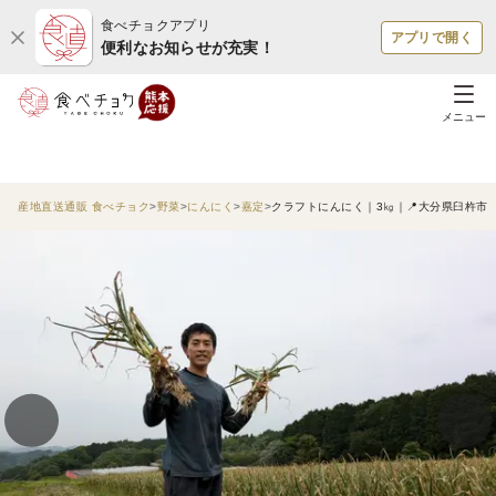
食べチョクアプリ
アプリで開く
便利なお知らせが充実！
メニュー
産地直送通販 食べチョク
野菜
にんにく
嘉定
クラフトにんにく｜3㎏｜📍大分県臼杵市