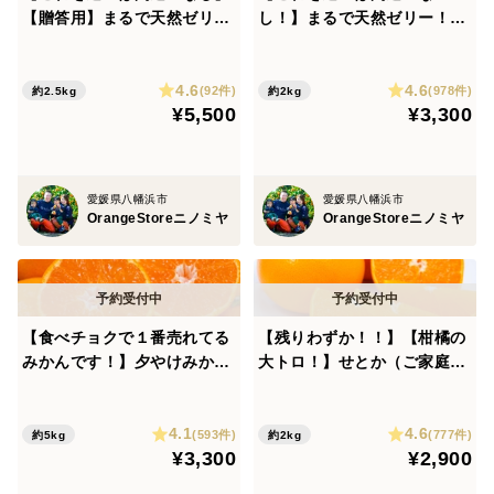
【贈答用】まるで天然ゼリ
し！】まるで天然ゼリー！ま
ー！まどんな（８～１２玉）
どんな（ご家庭用・2㎏）※
※１１月下旬発送開始
１１月下旬発送開始
4.6
4.6
(92件)
(978件)
約2.5kg
約2kg
¥5,500
¥3,300
愛媛県八幡浜市
愛媛県八幡浜市
OrangeStoreニノミヤ
OrangeStoreニノミヤ
【食べチョクで１番売れてる
【残りわずか！！】【柑橘の
みかんです！】夕やけみかん
大トロ！】せとか（ご家庭
（5㎏）（圧倒的人気のみか
用・２㎏） ※2月下旬発送
んです！）
開始
4.1
4.6
(593件)
(777件)
約5kg
約2kg
¥3,300
¥2,900