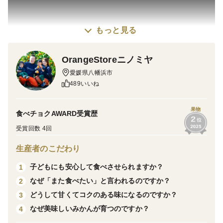
もっと見る
OrangeStoreニノミヤ
愛媛県八幡浜市
489いいね
こちらの商品以外にも沢山の品種や種類がございますの
で是非チェックしてみてください！！
果物
食べチョクAWARD受賞歴
https://www.tabechoku.com/producers/21129
受賞回数 4回
生産者のこだわり
この度はご覧いただき誠にありがとうございます。
子どもにも安心して食べさせられますか？
1
なぜ「また食べたい」と言われるのですか？
2
以下の説明文・ご注意点をお読みの上、ご購入頂きます
どうして甘くてコクのある味になるのですか？
3
よう宜しくお願い致します。
なぜ美味しいみかんが育つのですか？
4