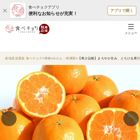
食べチョクアプリ
アプリで開く
便利なお知らせが充実！
メニュー
産地直送通販 食べチョク
果物
みかん・柑橘類
【希少品種】まろやか甘み、とろける果