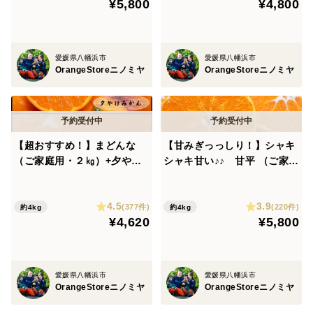
¥5,800
¥4,800
愛媛県八幡浜市
愛媛県八幡浜市
OrangeStoreニノミヤ
OrangeStoreニノミヤ
【超おすすめ！】まどんな
【甘みぎっっしり！】シャキ
（ご家庭用・２㎏）+夕やけ
シャキ甘い♪♪ 甘平 （ご家庭
みかん（ご家庭用・２㎏）※
用・２㎏）×2箱 ※2月上旬
１１月下旬発送開始
発送開始
4.5
3.9
(377件)
(220件)
約4kg
約4kg
¥4,620
¥5,800
愛媛県八幡浜市
愛媛県八幡浜市
OrangeStoreニノミヤ
OrangeStoreニノミヤ