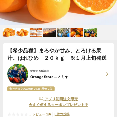
【希少品種】まろやか甘み、とろける果
汁。はれひめ ２０ｋｇ ※１月上旬発送
愛媛県八幡浜市
OrangeStoreニノミヤ
食べチョクAWARD 2025 果物 2位
アプリ初回注文限定
今すぐ使えるクーポンプレゼント中
-
0件の投稿
レビュー 1件