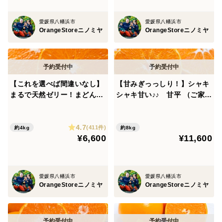
愛媛県八幡浜市
愛媛県八幡浜市
OrangeStoreニノミヤ
OrangeStoreニノミヤ
【これを選べば間違いなし】
【甘みぎっっしり！】シャキ
まるで天然ゼリー！まどんな
シャキ甘い♪♪ 甘平 （ご家庭
（ご家庭用・2㎏）×２箱 ※
用・２㎏）×４箱 ※2月上旬
１１月下旬発送開始
発送開始
4.7
(411件)
約4kg
約8kg
¥6,600
¥11,600
愛媛県八幡浜市
愛媛県八幡浜市
OrangeStoreニノミヤ
OrangeStoreニノミヤ