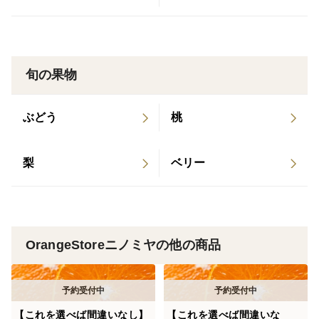
※ご家庭用の商品となります。
その時の収穫のみかん一つひとつ色付きも違います。
旬の果物
ですので、写真とは色付きが異なる場合もございます。
その点、ご理解いただける方のみご購入を宜しくお願い
ぶどう
桃
致します。
一つ一つ手作業で傷や腐りがないか確認しております
梨
ベリー
が、生ものですので少しの傷からでも腐ってしまう可能
性がありますことをご理解頂けたらと思います。
そのため、到着するまでに腐りなどが出てしまう場合が
あるため予めご了承頂きますよう宜しくお願い致しま
OrangeStoreニノミヤの他の商品
す。
農薬節約率５０％
【これを選べば間違いなし】
【これを選べば間違いな