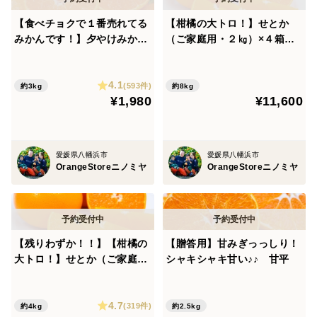
【食べチョクで１番売れてる
【柑橘の大トロ！】せとか
みかんです！】夕やけみかん
（ご家庭用・２㎏）×４箱
（3㎏）（圧倒的人気のみか
※2月下旬発送開始
んです！）
4.1
(593件)
約3kg
約8kg
¥1,980
¥11,600
愛媛県八幡浜市
愛媛県八幡浜市
OrangeStoreニノミヤ
OrangeStoreニノミヤ
【残りわずか！！】【柑橘の
【贈答用】甘みぎっっしり！
大トロ！】せとか（ご家庭
シャキシャキ甘い♪♪ 甘平
用・２㎏）×２箱 ※2月下旬
発送開始
4.7
(319件)
約4kg
約2.5kg