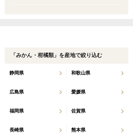
【特徴】
爽やかな香りとジューシーな甘さが広がる、冬限定の贅
沢みかん!
外皮は薄く手でむきやすく、果肉はとろけるようにやわ
らか。
甘みと酸味のバランスが絶妙で、ひと房食べれば止まら
「みかん・柑橘類」を産地で絞り込む
ないおいしさです。
静岡県
和歌山県
【サイズ】
広島県
愛媛県
M~２L玉
【ご注意】
福岡県
佐賀県
※重さは箱込みの重さとなり目安です。
長崎県
熊本県