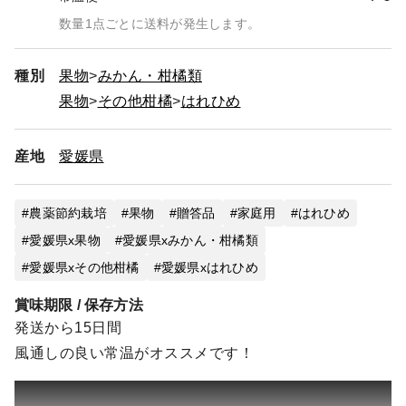
数量1点ごとに送料が発生します。
種別
果物
みかん・柑橘類
果物
その他柑橘
はれひめ
産地
愛媛県
農薬節約栽培
果物
贈答品
家庭用
はれひめ
愛媛県x果物
愛媛県xみかん・柑橘類
愛媛県xその他柑橘
愛媛県xはれひめ
賞味期限 / 保存方法
発送から15日間
風通しの良い常温がオススメです！