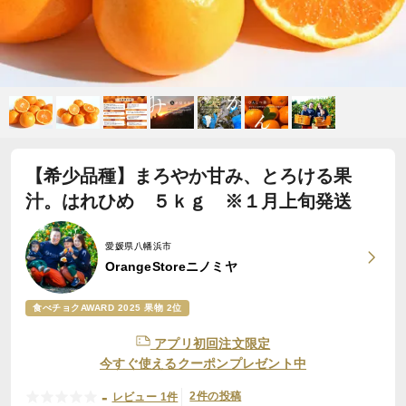
【希少品種】まろやか甘み、とろける果
汁。はれひめ ５ｋｇ ※１月上旬発送
愛媛県八幡浜市
OrangeStoreニノミヤ
食べチョクAWARD 2025 果物 2位
アプリ初回注文限定
今すぐ使えるクーポンプレゼント中
-
2件の投稿
レビュー 1件