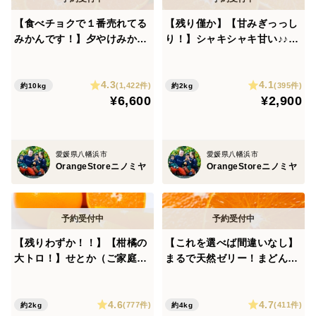
【食べチョクで１番売れてる
【残り僅か】【甘みぎっっし
みかんです！】夕やけみかん
り！】シャキシャキ甘い♪♪
（10㎏）（圧倒的人気のみか
甘平 （ご家庭用・２㎏）※2
んです！）
月上旬発送開始
4.3
4.1
(1,422件)
(395件)
約10kg
約2kg
¥6,600
¥2,900
愛媛県八幡浜市
愛媛県八幡浜市
OrangeStoreニノミヤ
OrangeStoreニノミヤ
【残りわずか！！】【柑橘の
【これを選べば間違いなし】
大トロ！】せとか（ご家庭
まるで天然ゼリー！まどんな
用・２㎏） ※2月下旬発送
（ご家庭用・2㎏）×２箱 ※
開始
１１月下旬発送開始
4.6
4.7
(777件)
(411件)
約2kg
約4kg