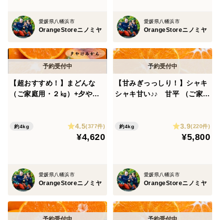
愛媛県八幡浜市
愛媛県八幡浜市
OrangeStoreニノミヤ
OrangeStoreニノミヤ
【超おすすめ！】まどんな
【甘みぎっっしり！】シャキ
（ご家庭用・２㎏）+夕やけ
シャキ甘い♪♪ 甘平 （ご家庭
みかん（ご家庭用・２㎏）※
用・２㎏）×2箱 ※2月上旬
１１月下旬発送開始
発送開始
4.5
3.9
(377件)
(220件)
約4kg
約4kg
¥4,620
¥5,800
愛媛県八幡浜市
愛媛県八幡浜市
OrangeStoreニノミヤ
OrangeStoreニノミヤ