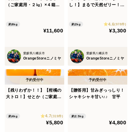
（ご家庭用・２㎏）×４箱
し！】まるで天然ゼリー！ま
※2月下旬発送開始
どんな（ご家庭用・2㎏）※
１１月下旬発送開始
4.6
(978件)
約8kg
約2kg
¥11,600
¥3,300
愛媛県八幡浜市
愛媛県八幡浜市
OrangeStoreニノミヤ
OrangeStoreニノミヤ
【残りわずか！！】【柑橘の
【贈答用】甘みぎっっしり！
大トロ！】せとか（ご家庭
シャキシャキ甘い♪♪ 甘平
用・２㎏）×２箱 ※2月下旬
発送開始
4.7
(319件)
約4kg
約2.5kg
¥5,800
¥4,800