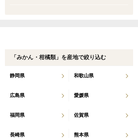
【特徴】
爽やかな香りとジューシーな甘さが広がる、冬限定の贅
沢みかん!
外皮は薄く手でむきやすく、果肉はとろけるようにやわ
らか。
甘みと酸味のバランスが絶妙で、ひと房食べれば止まら
「みかん・柑橘類」を産地で絞り込む
ないおいしさです。
静岡県
和歌山県
【サイズ】
広島県
愛媛県
M~２L玉
【ご注意】
福岡県
佐賀県
※重さは箱込みの重さとなり目安です。
長崎県
熊本県