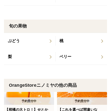
※ご家庭用の商品となります。
その時の収穫のみかん一つひとつ色付きも違います。
旬の果物
ですので、写真とは色付きが異なる場合もございます。
その点、ご理解いただける方のみご購入を宜しくお願い
ぶどう
桃
致します。
一つ一つ手作業で傷や腐りがないか確認しております
梨
ベリー
が、生ものですので少しの傷からでも腐ってしまう可能
性がありますことをご理解頂けたらと思います。
そのため、到着するまでに腐りなどが出てしまう場合が
あるため予めご了承頂きますよう宜しくお願い致しま
OrangeStoreニノミヤの他の商品
す。
農薬節約率５０％
【柑橘の大トロ！】せとか
【これを選べば間違いな