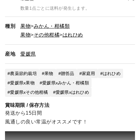
数量1点ごとに送料が発生します。
種別
果物
みかん・柑橘類
果物
その他柑橘
はれひめ
産地
愛媛県
農薬節約栽培
果物
贈答品
家庭用
はれひめ
愛媛県x果物
愛媛県xみかん・柑橘類
愛媛県xその他柑橘
愛媛県xはれひめ
賞味期限 / 保存方法
発送から15日間
風通しの良い常温がオススメです！