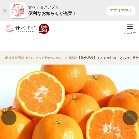
食べチョクアプリ
アプリで開く
便利なお知らせが充実！
メニュー
産地直送通販 食べチョク
果物
みかん・柑橘類
【希少品種】まろやか甘み、とろける果