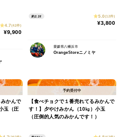
5.0
(12件)
約2.2ℓ
¥3,800
4.7
(42件)
¥9,900
愛媛県八幡浜市
OrangeStoreニノミヤ
ヤ
るみかんで
【食べチョクで１番売れてるみかんで
小玉（圧
す！】夕やけみかん（10㎏）小玉
（圧倒的人気のみかんです！）
4.7
4.8