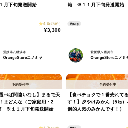
１月下旬発送開始
箱 ※１１月下旬発送開始
4.6
(978件)
約6kg
¥3,300
愛媛県八幡浜市
愛媛県八幡浜市
OrangeStoreニノミヤ
OrangeStoreニノミ
選べば間違いなし】まるで天
【食べチョクで１番売れて
！まどんな（ご家庭用・2
す！】夕やけみかん（5㎏）
箱 ※１１月下旬発送開始
倒的人気のみかんです！）
4.7