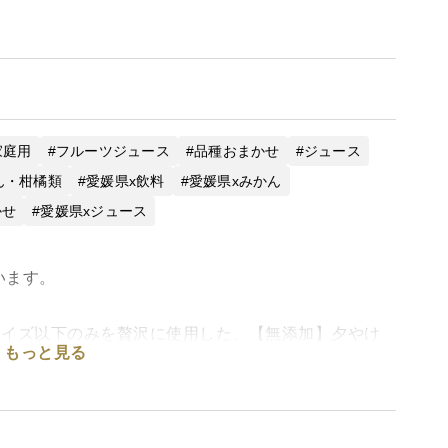
家庭用
フルーツジュース
品種おまかせ
ジュース
ん・柑橘類
愛媛県x飲料
愛媛県xみかん
かせ
愛媛県xジュース
います。
サイズ以下のみを贅沢に使用した、【無添加】夕やけ
もっと見る
けみかんを１００％使用し、インライン搾汁機を使っ