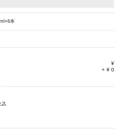
l×6本
¥
+
¥
0
。
ース