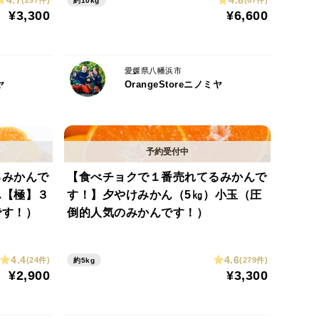
(297件)
(67件)
約10kg
¥3,300
¥6,600
愛媛県八幡浜市
ヤ
OrangeStoreニノミヤ
るみかんで
【食べチョクで１番売れてるみかんで
ん【極】３
す！】夕やけみかん（5㎏）小玉（圧
です！）
倒的人気のみかんです！）
4.4
4.6
(24件)
(279件)
約5kg
¥2,900
¥3,300