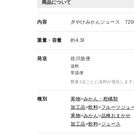
商品について
内容
夕やけみかんジュース 720m
重量・
容量
約4.3ℓ
発送
佐川急便
送料
常温便
数量1点ごとに送料が発生します
種別
果物
みかん・柑橘類
加工品
飲料
フルーツジュ
果物
みかん
品種おまかせ
加工品
飲料
ジュース