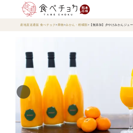
産地直送通販 食べチョク
果物
みかん・柑橘類
【無添加】夕やけみかんジュース