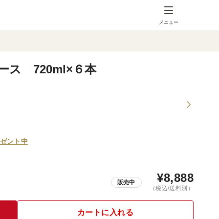
メニュー
ス 720ml×６本
ゼント中
¥
8,888
販売中
（税込/送料別）
カートに入れる