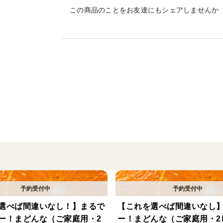
この商品のことをお友達にもシェアしませんか
・もちろん無添加！
・夕やけみかんの中でも特に甘みの強い２
【インライン搾汁機とは】・・・瞬時に果
え、苦み・えぐみ等を少なくし、柑橘本来
※こちらの商品は縦入れの段ボールに入れ
※熨斗ご希望の場合は「特記事項」にご記
農薬節約率50％
選べば間違いなし！】まるで
【これを選べば間違いなし
ー！まどんな（ご家庭用・2
ー！まどんな（ご家庭用・2