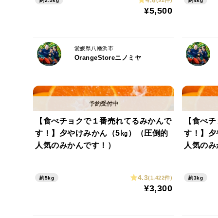
(92件)
約2.5kg
約4kg
¥5,500
愛媛県八幡浜市
OrangeStoreニノミヤ
【食べチョクで１番売れてるみかんで
【食べチ
す！】夕やけみかん（5㎏）（圧倒的
す！】夕
人気のみかんです！）
人気のみ
4.3
(1,422件)
約5kg
約3kg
¥3,300