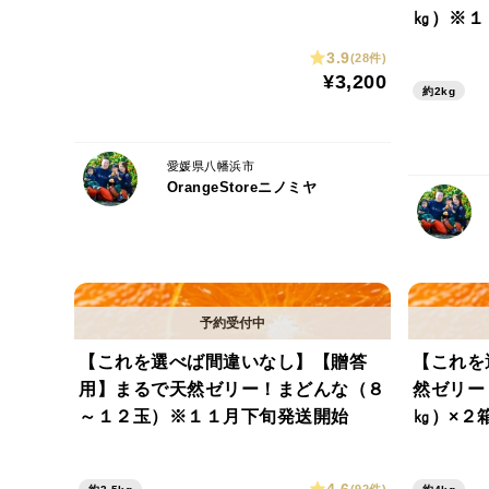
㎏）※１
3.9
(28件)
¥3,200
約2kg
愛媛県八幡浜市
OrangeStoreニノミヤ
【これを選べば間違いなし】【贈答
【これを
用】まるで天然ゼリー！まどんな（８
然ゼリー
～１２玉）※１１月下旬発送開始
㎏）×２
4.6