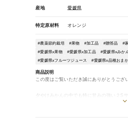
産地
愛媛県
特定
原材料
オレンジ
農薬節約栽培
果物
加工品
贈答品
愛媛県x果物
愛媛県x加工品
愛媛県xみか
愛媛県xフルーツジュース
愛媛県x品種おま
商品説明
この度はご覧いただき誠にありがとうござ
夕やけみかんの中でも特に甘みの強い２S
みかんジュースです。
・「ＳＵＮＳＥＴ」みかんジュースは夕や
て搾汁しております。