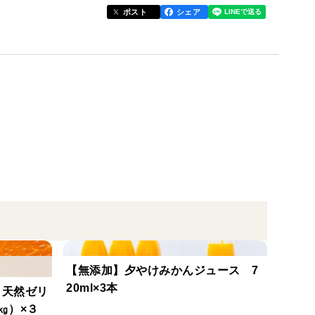
ポスト
シェア
Ｓサイズ以下のみを使用。
皮と分離する製法により、外皮の油分の混じりを抑
の味を作り出します。
ての発送となります。
入下さいませ。
【無添加】夕やけみかんジュース 7
20ml×3本
】天然ゼリ
㎏）×３