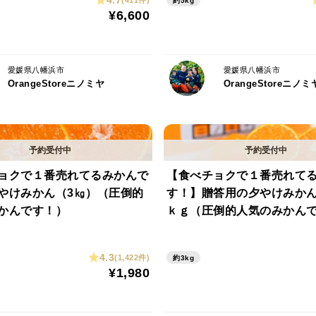
(411件)
約5kg
¥6,600
愛媛県八幡浜市
愛媛県八幡浜市
OrangeStoreニノミヤ
OrangeStoreニノミ
ョクで１番売れてるみかんで
【食べチョクで１番売れて
やけみかん（3㎏）（圧倒的
す！】贈答用の夕やけみか
かんです！）
ｋｇ（圧倒的人気のみかん
4.3
(1,422件)
約3kg
¥1,980