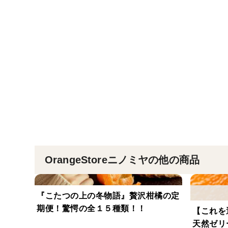
OrangeStoreニノミヤの他の商品
『こたつの上の冬物語』贅沢柑橘の定
期便！驚愕の全１５種類！！
【これを
天然ゼリ