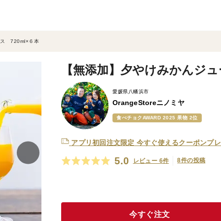
 720ml×６本
【無添加】夕やけみかんジュー
愛媛県八幡浜市
OrangeStoreニノミヤ
食べチョクAWARD 2025 果物 2位
アプリ初回注文限定
今すぐ使えるクーポンプレ
5.0
8件の投稿
レビュー 6件
今すぐ注文