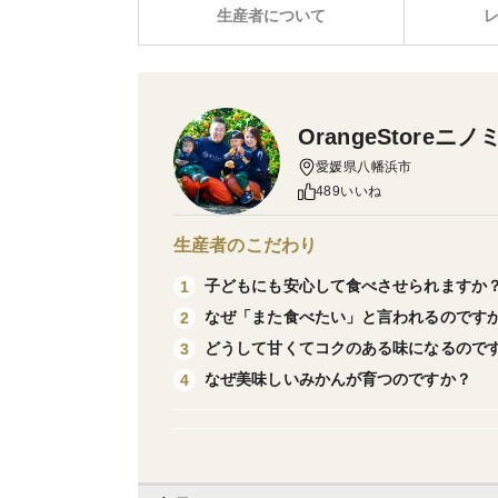
生産者について
OrangeStoreニノ
愛媛県八幡浜市
489いいね
生産者のこだわり
子どもにも安心して食べさせられますか
1
なぜ「また食べたい」と言われるのです
2
どうして甘くてコクのある味になるので
3
なぜ美味しいみかんが育つのですか？
4