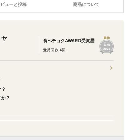
レビューと投稿
商品について
ミヤ
果物
食べチョクAWARD受賞歴
受賞回数 4回
？
か？
すか？