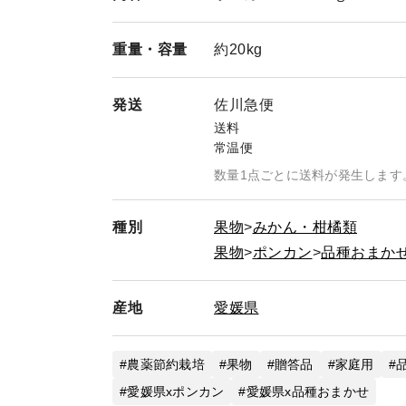
重量・
容量
約20kg
発送
佐川急便
送料
常温便
数量1点ごとに送料が発生します
種別
果物
みかん・柑橘類
果物
ポンカン
品種おまか
産地
愛媛県
農薬節約栽培
果物
贈答品
家庭用
愛媛県xポンカン
愛媛県x品種おまかせ