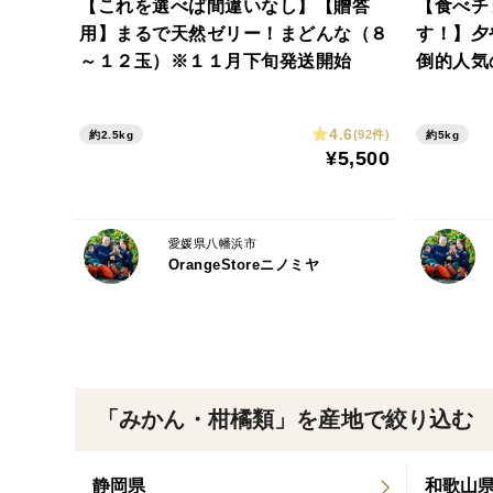
【これを選べば間違いなし】【贈答
【食べチ
用】まるで天然ゼリー！まどんな（８
す！】夕
～１２玉）※１１月下旬発送開始
倒的人気
4.6
(92件)
約2.5kg
約5kg
¥5,500
愛媛県八幡浜市
OrangeStoreニノミヤ
「みかん・柑橘類」を産地で絞り込む
静岡県
和歌山