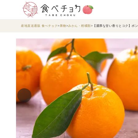
産地直送通販 食べチョク
果物
みかん・柑橘類
【濃厚な甘い香りとコク】ポン