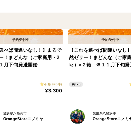
※重さは箱込みの重さとなり目安です。
※ポンカンは種が入っている場合がござい
※ご家庭用の場合、多少キズや着色ムラは
選べば間違いなし！】まるで
【これを選べば間違いなし
果実に仕上がっております。
ー！まどんな（ご家庭用・2
然ゼリー！まどんな（ご家庭
１月下旬発送開始
㎏）×２箱 ※１１月下旬発
採れたてをお送りしておりますので、その
ですので、写真とは色付きが異なる場合も
4.6
(978件)
約4kg
まだ色付いていないものは、少し置いてい
¥3,300
また、一つ一つ手作業で傷や腐りがないか
愛媛県八幡浜市
愛媛県八幡浜市
OrangeStoreニノミヤ
OrangeStoreニノミ
も腐ってしまう可能性がありますことをご
そのため、到着するまでに腐りなどが出て