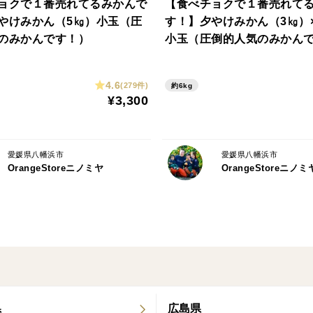
ョクで１番売れてるみかんで
【食べチョクで１番売れて
やけみかん（5㎏）小玉（圧
す！】夕やけみかん（3㎏
のみかんです！）
小玉（圧倒的人気のみかん
4.6
(279件)
約6kg
¥3,300
愛媛県八幡浜市
愛媛県八幡浜市
OrangeStoreニノミヤ
OrangeStoreニノミ
県
広島県