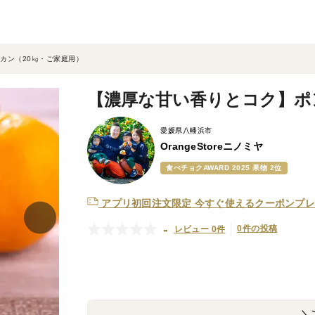
カン（20㎏・ご家庭用）
【濃厚な甘い香りとコク】ポ
愛媛県八幡浜市
OrangeStoreニノミヤ
食べチョクAWARD 2025 果物 2位
アプリ初回注文限定
今すぐ使えるクーポンプレ
-
0件の投稿
レビュー 0件
＼