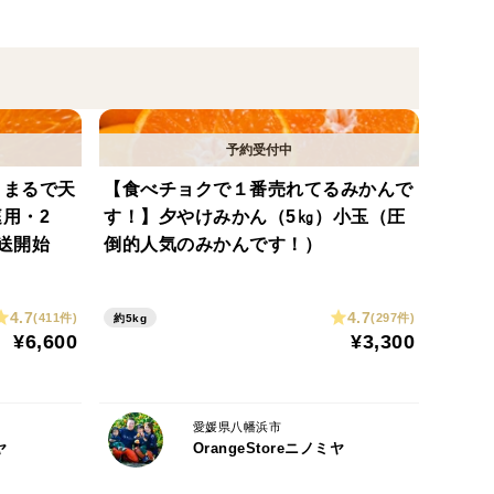
ます。
ございますが、糖酸のバランスのとれたジューシーな
】まるで天
【食べチョクで１番売れてるみかんで
用・2
す！】夕やけみかん（5㎏）小玉（圧
送開始
倒的人気のみかんです！）
時の収穫のみかん一つひとつ色付きも違います。
ございます。
4.7
4.7
(411件)
(297件)
約5kg
ただければ徐々に色付きます。
¥6,600
¥3,300
確認しておりますが、生ものですので少しの傷からで
愛媛県八幡浜市
ヤ
OrangeStoreニノミヤ
理解頂けたらと思います。
しまう場合があるため、既定の量より少し多めにお入