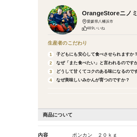
OrangeStoreニノ
愛媛県八幡浜市
489いいね
生産者のこだわり
子どもにも安心して食べさせられますか
1
なぜ「また食べたい」と言われるのです
2
どうして甘くてコクのある味になるので
3
なぜ美味しいみかんが育つのですか？
4
商品について
内容
ポンカン ２０ｋｇ