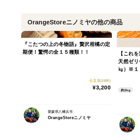
OrangeStoreニノミヤの他の商品
『こたつの上の冬物語』贅沢柑橘の定
期便！驚愕の全１５種類！！
【これを
天然ゼリ
㎏）※１
3.9
(28件)
¥3,200
約2kg
愛媛県八幡浜市
OrangeStoreニノミヤ