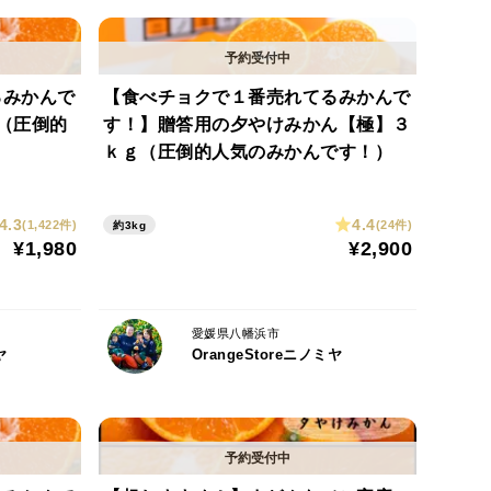
ます。
るみかんで
【食べチョクで１番売れてるみかんで
（圧倒的
す！】贈答用の夕やけみかん【極】３
ｋｇ（圧倒的人気のみかんです！）
4.3
4.4
(1,422件)
(24件)
約3kg
¥1,980
¥2,900
愛媛県八幡浜市
ヤ
OrangeStoreニノミヤ