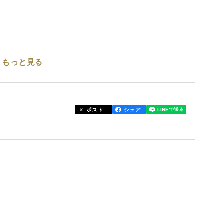
もっと見る
やすく、みかんより強い味わいがあります。
愛されているポンカン。
ポスト
シェア
らかいので袋のまま食べられるのが子供に人気の理由