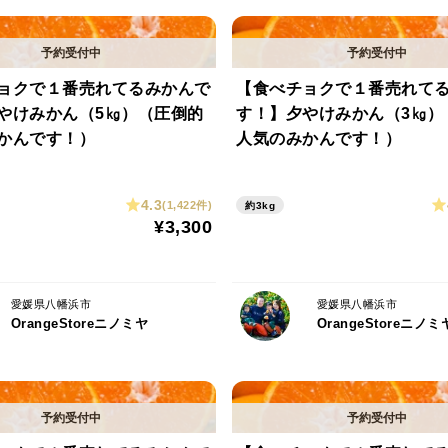
れ致します。
予めご了承頂きますよう宜しくお願い致し
ョクで１番売れてるみかんで
【食べチョクで１番売れて
※農薬節約率50％
やけみかん（5㎏）（圧倒的
す！】夕やけみかん（3㎏）
かんです！）
人気のみかんです！）
4.3
(1,422件)
約3kg
¥3,300
愛媛県八幡浜市
愛媛県八幡浜市
OrangeStoreニノミヤ
OrangeStoreニノミ