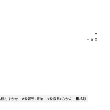
¥
+
¥
0
。
せ
品種おまかせ
愛媛県x果物
愛媛県xみかん・柑橘類