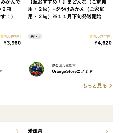
るみかんで
【超おすすめ！】まどんな（ご家庭
）×２箱
用・２㎏）+夕やけみかん（ご家庭
です！）
用・２㎏）※１１月下旬発送開始
4.8
4.5
(63件)
(377件)
約4kg
¥3,960
¥4,620
愛媛県八幡浜市
ヤ
OrangeStoreニノミヤ
もっと見る
愛媛県