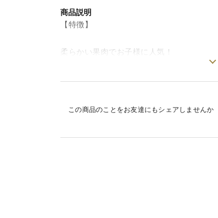
商品説明
【特徴】
柔らかい果肉でお子様に人気！
濃厚な香りとコク！
★濃厚な甘い香りに、柔らかい果肉で食べ
★お子様から大人の方まで幅広い年齢層に
この商品のことをお友達にもシェアしませんか
★外皮はむきやすく、果肉を包む内皮は柔
の一つです。
【個数】
M~LL玉混合
【注意事項】