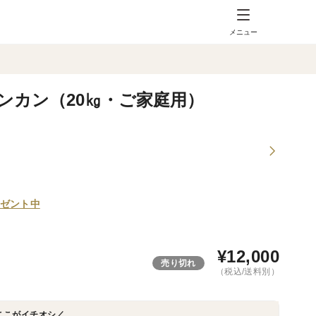
メニュー
ンカン（20㎏・ご家庭用）
ゼント中
¥
12,000
売り切れ
（税込/送料別）
ここがイチオシ／