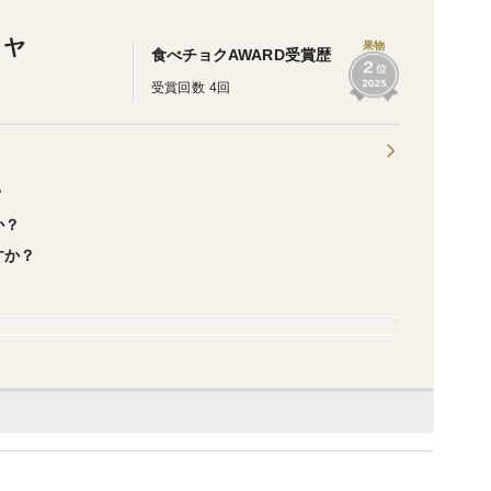
ミヤ
果物
食べチョクAWARD受賞歴
受賞回数 4回
？
か？
すか？