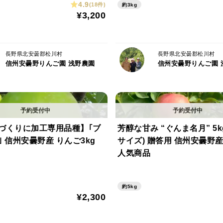
4.9
(18件)
約3kg
¥3,200
長野県北安曇郡松川村
長野県北安曇郡松川村
信州安曇野りんご園 浅野農園
信州安曇野りんご園 
づくりに加工専用品種】｢ブ
芳醇な甘み “ぐんま名月” 5kg(3L～L
ラムリー｣ 信州安曇野産 りんご3kg
サイズ) 贈答用 信州安曇野産
人気商品
約5kg
¥2,300