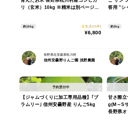
育んだお米 長野県松川村産コシヒカ
ご サンつ
リ（玄米）10kg ※精米は別ページに
答用 "シャキッとジューシー" ジュー
てご注文承ります※
スやスム
5.0
(31件)
約10kg
約3kg
¥6,800
長野県北安曇郡松川村
信州安曇野りんご園 浅野農園
【ジャムづくりに加工専用品種】｢ブ
甘さ際立つ
ラムリー｣ 信州安曇野産 りんご5kg
g(M～S
長野県オ
人気