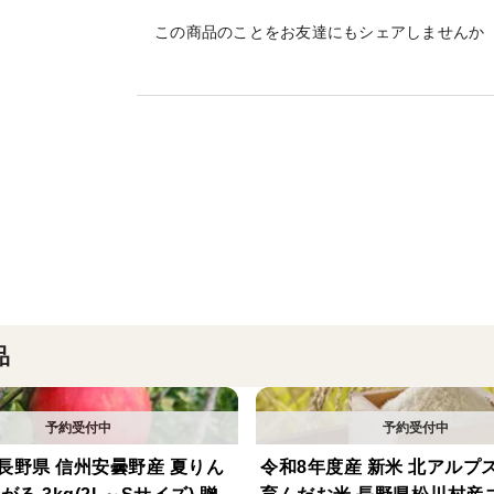
北アルプスの麓で、澄んだ空気と清らかな
この商品のことをお友達にもシェアしませんか
へお届いたします。
「おぜの紅」は香り豊かで、シャキッとし
糖度と酸味のバランスもよく、残暑が厳し
てこいの美味しいりんごです。
まだ生産量が少ない品種の為、少量の出荷
の味をお楽しみいただけます。
そのままはもちろん、ジュースやスムージ
品
/_/_/_/_/_/_/_/_/_/_/_/_/_/_/_/_/_/_/_/_/_/_/_
当農園では、葉摘みはほとんどせず、味に
自慢のりんごを是非、ご賞味ください。
長野県 信州安曇野産 夏りん
令和8年度産 新米 北アルプ
/_/_/_/_/_/_/_/_/_/_/_/_/_/_/_/_/_/_/_/_/_/_/_