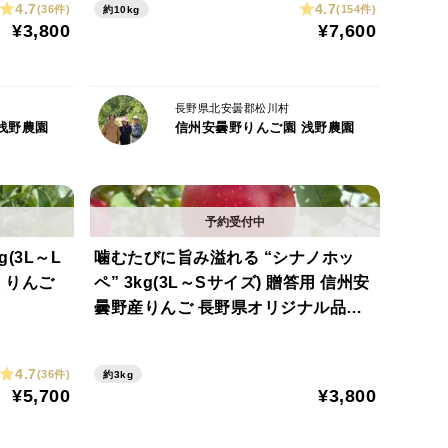
4.7
4.7
(36件)
(154件)
約10kg
¥3,800
¥7,600
長野県北安曇郡松川村
浅野農園
信州安曇野りんご園 浅野農園
噛むたびに旨み溢れる “シナノホッ
 りんご
ペ” 3kg(3L～Sサイズ) 贈答用 信州安
曇野産りんご 長野県オリジナル品種
人気商品
4.7
(36件)
約3kg
¥5,700
¥3,800