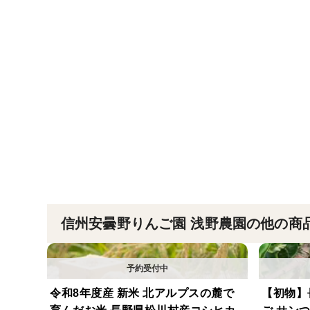
信州安曇野りんご園 浅野農園の他の商
令和8年度産 新米 北アルプスの麓で
【初物】