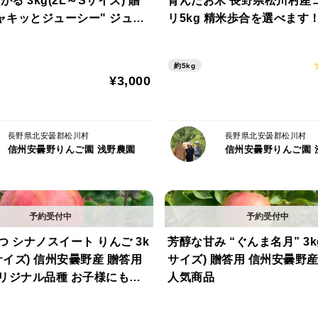
がる 3kg(2L～Sサイズ) 贈
育んだお米 長野県松川村産
リ5kg 精米歩合を選べます
▼商品詳細
ージーにも最適
・品種：おぜの紅
・内容量：3kg（6玉～12玉）
約5kg
¥3,000
・自家用（訳あり品）
▼ご確認事項（よくお読みください）
長野県北安曇郡松川村
長野県北安曇郡松川村
・この商品は自家用（訳あり品）のため、
信州安曇野りんご園 浅野農園
信州安曇野りんご園 
ます。品質には問題なく、おいしく召し上
・長野県より常温配送/ヤマト運輸にてお
にお時間がかかる場合がございます。
・商品到着後は冷蔵庫にいれ、新鮮なうち
 シナノスイート りんご 3k
芳醇な甘み “ぐんま名月” 3kg
※１個ずつ新聞紙に包んでいただくとより
サイズ) 信州安曇野産 贈答用
サイズ) 贈答用 信州安曇野産
・在庫には限りがございます。
リジナル品種 お子様にも大
人気商品