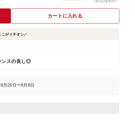
（税込/送料別）
カートに入れる
ここがイチオシ／
ランスの良し◎
8月26日〜9月8日