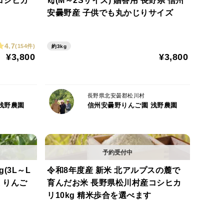
コシヒカ
㎏(M～2Sサイズ) 贈答用 長野県 信州
！
安曇野産 子供でも丸かじりサイズ
4.7
(154件)
約3kg
¥3,800
¥3,800
長野県北安曇郡松川村
キズや色むら、サビ（果皮のざらつき）などが含まれ
浅野農園
信州安曇野りんご園 浅野農園
がっていただけます。
届けいたします。地域によっては、発送からお届けまで
にお早めにお召し上がりください。
(3L～L
令和8年度産 新米 北アルプスの麓で
長く鮮度を保てます。
 りんご
育んだお米 長野県松川村産コシヒカ
リ10kg 精米歩合を選べます