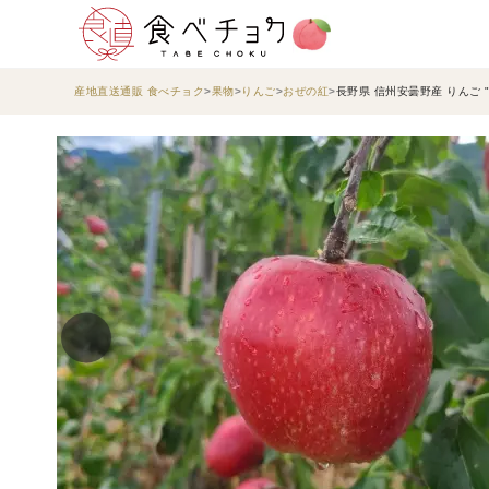
産地直送通販 食べチョク
果物
りんご
おぜの紅
長野県 信州安曇野産 りんご "