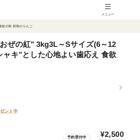
メニュー
 食欲の秋 初秋のりんご
ぜの紅" 3kg3L～Sサイズ(6～12
キシャキ"とした心地よい歯応え 食欲
ゼント中
¥
2,500
予約受付中