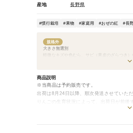
産地
長野県
慣行栽培
果物
家庭用
おぜの紅
長
規格外
大きさ無選別
軽微なキズや色むら、サビ（果皮のざらつき）
商品説明
※当商品は予約販売です。
出荷は8月24日以降、順次発送させていた
りんごの生育状況によって、出荷日が前後
長野県北安曇郡松川村 浅野農園の初秋のり