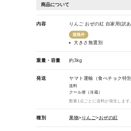
商品について
内容
りんご おぜの紅 自家用(訳あり
規格外
大きさ無選別
重量・
容量
約3kg
発送
ヤマト運輸（食べチョク特
送料
クール便（冷蔵）
数量1点ごとに送料が発生します
種別
果物
りんご
おぜの紅