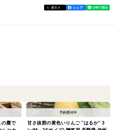
水といった自然の恵みを最大限に活かし皆さまのもと
ポスト
シェア
た歯応えが魅力の品種です。
い9月でもついつい手が出てしまう、食欲の秋にはもっ
となりますが、贈り物や、ご家族との食卓に、彩と旬
ーにも美味しくご利用いただけます。
/_/_/_/_/_/_/_/_/_/_/
こだわり栽培をしています。
スの麓で
甘さ抜群の黄色いりんご ”はるか” 3
/_/_/_/_/_/_/_/_/_/_/