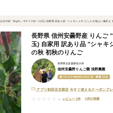
おぜの紅" 3kg3L～Sサイズ(6～12玉) 自家用 訳あり品 "シャキシャキ"とした心地よい歯応え
長野県 信州安曇野産 りんご "お
玉) 自家用 訳あり品 "シャ
の秋 初秋のりんご
長野県北安曇郡松川村
信州安曇野りんご園 浅野農園
食べチョクAWARD 2024 米・穀類 24位
アプリ初回注文限定
今すぐ使えるクーポンプレ
-
2件の投稿
レビュー 2件