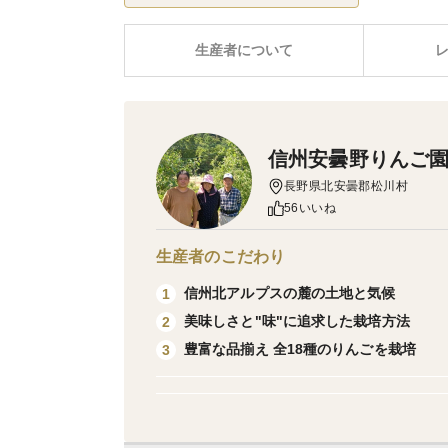
生産者について
信州安曇野りんご園
長野県北安曇郡松川村
56いいね
生産者のこだわり
信州北アルプスの麓の土地と気候
1
美味しさと"味"に追求した栽培方法
2
豊富な品揃え 全18種のりんごを栽培
3