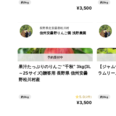
約5kg
約3kg
¥3,500
長野県北安曇郡松川村
信州安曇野りんご園 浅野農園
果汁たっぷりのりんご ”千秋” 3kg(3L
【ジャム
～2Sサイズ)贈答用 長野県 信州安曇
野松川村産
5.0
(2件)
約3kg
約3kg
¥3,500