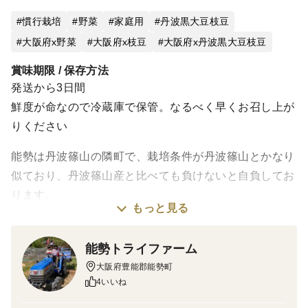
慣行栽培
野菜
家庭用
丹波黒大豆枝豆
大阪府x野菜
大阪府x枝豆
大阪府x丹波黒大豆枝豆
賞味期限 / 保存方法
発送から3日間
鮮度が命なので冷蔵庫で保管。なるべく早くお召し上が
りください
能勢は丹波篠山の隣町で、栽培条件が丹波篠山とかなり
似ており、丹波篠山産と比べても負けないと自負してお
ります。
もっと見る
丹波黒枝豆の収穫期間は10月上旬からの末までの約3週
能勢トライファーム
間しかありません。
大阪府豊能郡能勢町
その中で序盤・中盤・終盤とそれぞれ違った味が楽しめ
4いいね
ます。