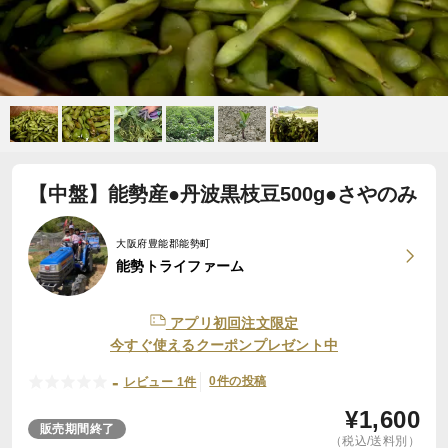
【中盤】能勢産●丹波黒枝豆500g●さやのみ
大阪府豊能郡能勢町
能勢トライファーム
アプリ初回注文限定
今すぐ使えるクーポンプレゼント中
-
0件の投稿
レビュー 1件
¥
1,600
販売期間終了
（税込/送料別）