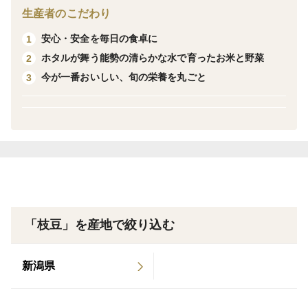
生産者のこだわり
●序盤●
安心・安全を毎日の食卓に
1
豆は中盤・終盤と比べると少し小ぶりですが、全体的に
ホタルが舞う能勢の清らかな水で育ったお米と野菜
2
青々として、初物の贅沢感があります。
今が一番おいしい、旬の栄養を丸ごと
3
味は丹波黒独特のコクの中にフレッシュな豆の風味があ
り、ポリポリとした食感が楽しめます。
●中盤●
豆も本来のふくらみに近づき、さやに茶色いシミが出来
たり、豆自体も紫色に色づき始め、うぶ毛も茶色くなり
始めます。
味は丹波黒独特の香りや風味、コクが強くなり、少し
「枝豆」を産地で絞り込む
ホックリした食感になります。
新潟県
●終盤●
豆がパンパンに膨らみ、豆が黒色になり始めます。