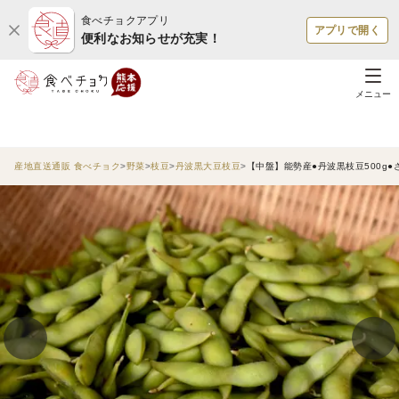
食べチョクアプリ
アプリで開く
便利なお知らせが充実！
メニュー
産地直送通販 食べチョク
野菜
枝豆
丹波黒大豆枝豆
【中盤】能勢産●丹波黒枝豆500g●