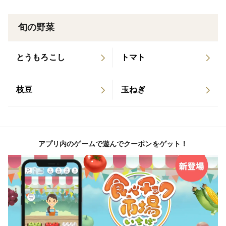
またさやの茶色のシミも一段と増えて、正直見た目はあ
まり良くないです。
旬の野菜
ただし、味は抜群で丹波黒独特の風味やコクに加えて、
芋や栗のようなホックリした食感が加わり、まさに丹波
とうもろこし
トマト
黒枝豆という味になります。
枝豆
玉ねぎ
★こちらは収穫時期が【中盤】の商品になります。
ぜひ、ご賞味下さい！！
アプリ内のゲームで遊んでクーポンをゲット！