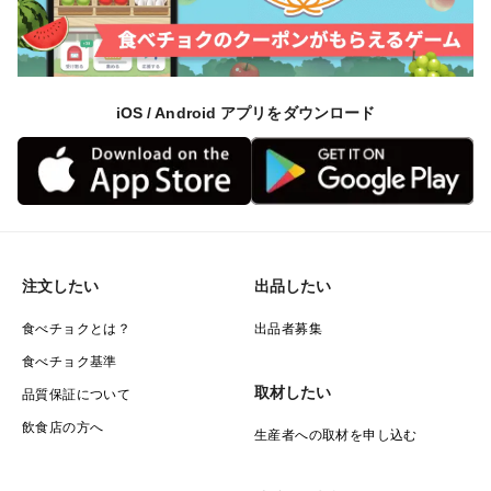
ストーブで乾かすのが一般的。
水分を含んだ状態だと傷みやすくなるため、漁を終えて
からはなるべく早く、干してからはじっくりゆっくり
と、時間をかけてバラ干し海苔が出来上がります。
iOS / Android アプリをダウンロード
▼注文に際しての注意点（配送方法や納期指定など）
ご注文の数量に応じて配送方法が変わります。
保存方法高温多湿、直射日光を避けて保存してくださ
い。
注文したい
出品したい
食べチョクとは？
出品者募集
食べチョク基準
取材したい
品質保証について
飲食店の方へ
生産者への取材を申し込む