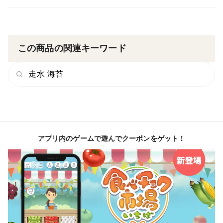
は筆舌に尽くしがたく、香ばしい風味も相まって食欲を
掻き立ててくれます。
コンロで乾煎りすれば、よりいっそう香ばしさが際立つ
のでオススメ。
この商品の関連キーワード
オリーブオイルやごま油をまとわせて軽く火を入れても
美味しいです！
走水 海苔
▼数量、分量の目安
1袋14g入りです。
アプリ内のゲームで遊んでクーポンをゲット！
▼栽培/生産方法、こだわり
焼尻島の海藻はすべて天然手摘み。
干満差の変動が大きい時期に、岩場に押し寄せる波に洗
われながら少しずつ大きく育ちます。
風の穏やかな日は天日干しすることもありますが、まだ
まだ晴れの日が少ない3月の焼尻島では乾燥室に入れて