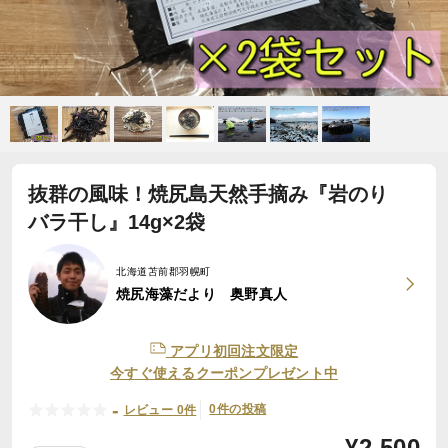
抜群の風味！焼尻島天然手摘み『岩のり
バラ干し』14g×2袋
北海道苫前郡羽幌町
焼尻海藻だより 奥野真人
アプリ初回注文限定
今すぐ使えるクーポンプレゼント中
-
0件の投稿
レビュー 0件
¥
2,500