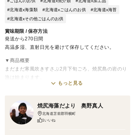
ごはんのお供
北海道x魚介類
北海道x加工品
北海道x海藻類
北海道xごはんのお供
北海道x海苔
北海道xその他ごはんのお供
賞味期限 / 保存方法
発送から270日間
高温多湿、直射日光を避けて保存してください。
▼商品概要
まだまだ寒風吹きすさぶ2月下旬ごろ、焼尻島の岩のり
漁は始まります。
もっと見る
岩のりの漁期は2月下旬からの約1か月。
手摘みした海苔を水洗いし、それを脱水させたのち、海
苔同士が固まって乾かないよう、なるべくすくように伸
焼尻海藻だより 奥野真人
ばして乾燥させます。
北海道苫前郡羽幌町
1いいね
汁物や麺類などにそのまま散らすのが定番ですが、ごま