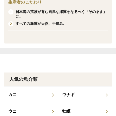
油やオリーブオイルなどを絡めてカラッと炒り、塩を振
生産者のこだわり
りかければ風味豊かなおつまみに！
日本海の荒波が育む肉厚な海藻をなるべく「そのまま」
1
焼尻島民のソウルフードと言っても大げさではないだろ
に。
う一品です。
すべての海藻が天然、手摘み。
2
そのままでも十分美味しいですが、加熱をすることで風
味が増すことに加え、とにかく調味料が馴染みやすいの
が特長。
色々な用途にぜひお試しください！
▼品種・味の特徴
焼尻島の岩のりは「ウップルイノリ」という品種だと言
人気の魚介類
われています。
海苔の生育には海水温が大いに影響するため、天然資源
カニ
ウナギ
である岩のりはその年その年で採れる量も大きく変動し
ます。
そんな気まぐれな海藻ではありますが、その濃厚な旨み
ウニ
牡蠣