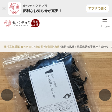
食べチョクアプリ
アプリで開く
便利なお知らせが充実！
メニュー
産地直送通販 食べチョク
魚介類
海藻類
海苔
抜群の風味！焼尻島天然手摘み『岩のり バ