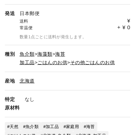
発送
日本郵便
¥
送料
+
¥
0
常温便
数量1点ごとに送料が発生します。
種別
魚介類
海藻類
海苔
加工品
ごはんのお供
その他ごはんのお供
産地
北海道
特定
なし
原材料
天然
魚介類
加工品
家庭用
海苔