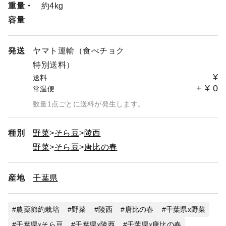
重量・
約4kg
容量
発送
ヤマト運輸（食べチョク
特別送料）
¥
送料
+
¥
0
常温便
数量1点ごとに送料が発生します。
種別
野菜
そら豆
陵西
野菜
そら豆
唐比の春
産地
千葉県
農薬節約栽培
野菜
陵西
唐比の春
千葉県x野菜
千葉県xそら豆
千葉県x陵西
千葉県x唐比の春