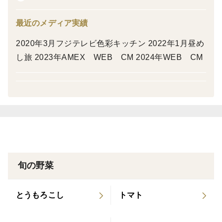
最近のメディア実績
味
収穫期間はわずか３週間。この時期にしか味わえない！
2020年3月フジテレビ色彩キッチン 2022年1月昼め
柔らかく甘いのが特徴です。
し旅 2023年AMEX WEB CM 2024年WEB CM
栽培・生産のこだわり
農薬の回数をできるだけ減らした栽培に取り組んでいま
す。
露地栽培で、旬を大切にしてます。
産地の特徴
南房総は全国でもそら豆の生産量が多い地域で、古くか
ら栽培が盛んです。
品種の特徴
旬の野菜
とうもろこし
トマト