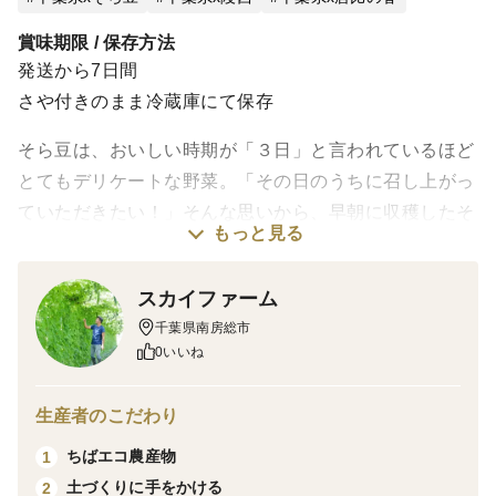
賞味期限 / 保存方法
発送から7日間
さや付きのまま冷蔵庫にて保存
そら豆は、おいしい時期が「３日」と言われているほど
とてもデリケートな野菜。「その日のうちに召し上がっ
ていただきたい！」そんな思いから、早朝に収穫したそ
もっと見る
ら豆をお届けします！
スカイファーム
南房総特産、初夏の新緑を感じさせる緑のそら豆です。
千葉県南房総市
そら豆は栄養素もたっぷりで、カリウムなどのミネラ
0いいね
ル、ビタミン類も豊富です。植物性タンパク質も摂取で
き、夏に向けて体調を整えるのにぴったりです！！
生産者のこだわり
塩茹でもよし、皮ごと茹でてももよし、パスタに絡めて
ちばエコ農産物
1
もよし、是非ご堪能ください！！
土づくりに手をかける
2
3粒以上のものを4キロ箱詰めさせて頂きます。