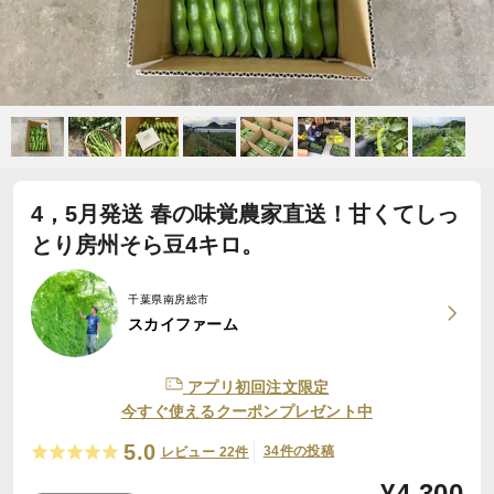
4，5月発送 春の味覚農家直送！甘くてしっ
とり房州そら豆4キロ。
千葉県南房総市
スカイファーム
アプリ初回注文限定
今すぐ使えるクーポンプレゼント中
5.0
34件の投稿
レビュー 22件
¥
4,300