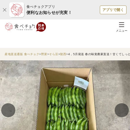
食べチョクアプリ
アプリで開く
便利なお知らせが充実！
メニュー
産地直送通販 食べチョク
野菜
そら豆
陵西
4，5月発送 春の味覚農家直送！甘くてしっ