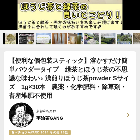
【便利な個包装スティック】溶かすだけ簡
単パウダータイプ 緑茶とほうじ茶の不思
議な味わい♪ 浅煎りほうじ茶powder Sサイ
ズ 1g×30本 農薬・化学肥料・除草剤・
畜産堆肥不使用
京都府相楽郡
宇治茶GANG
食べチョクAWARD 2024 その他 29位