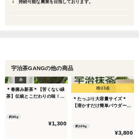
持続可能な農業を目指しております。
4
<品種>
品種ヤブキタ
総合的に優れた品質の品種で、甘みのある濃厚な滋味と
優雅な香気が特徴です。
<お召し上がり方法 200ml>
宇治茶GANGの他の商品
1本 温度70〜90℃
(シェイカー等で振って頂くと冷茶でもお召し上がり頂
＊春摘み新茶＊【苦くない緑
けます)
茶】伝統とこだわりの味！ま
＊たっぷり大容量サイズ＊
浅煎りほうじ茶powder 農薬・化学肥料不使用
ろやかな甘味と深い味わい♪
【溶かすだけ簡単パウダータ
深蒸しかぶせ茶 茶葉80g
原材料名 緑茶(国産 宇治茶100%)
イプ】冷茶でも大活躍♪ 華や
(約40杯分) 農薬・化学肥料・
約80g
内容量 1g×30本
かな香りと上品な苦味！宇治
¥1,300
除草剤・畜産堆肥不使用 宇
抹茶 100g (約100杯分) 農
約100g
賞味期限 2026年 3月1日
治茶100%
¥3,800
薬・化学肥料・除草剤・畜産
保存方法 高温、多湿を避け冷暗所で保管