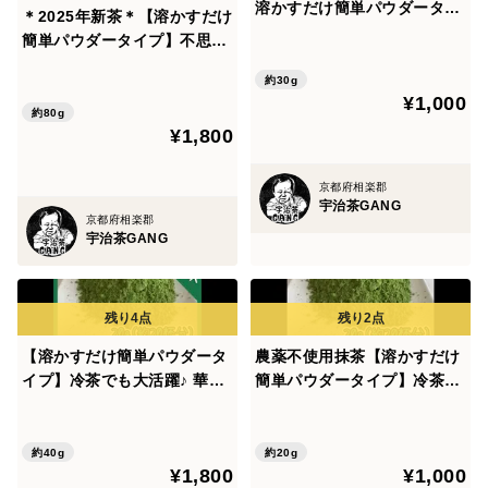
溶かすだけ簡単パウダータイ
＊2025年新茶＊【溶かすだけ
プ 華やかな香りの日本の紅茶
簡単パウダータイプ】不思議
♪ 和紅茶powder Sサイズ
な味わい!煎茶と抹茶の良いと
1g×30本 農薬・化学肥料・
約30g
こどり♪ 深蒸しかぶせ茶pow
¥1,000
除草剤・畜産堆肥不使用 宇
der40g(約40杯分)×2個セッ
約80g
治茶100%
¥1,800
ト 農薬・化学肥料・除草剤・
畜産堆肥不使用
京都府相楽郡
宇治茶GANG
京都府相楽郡
宇治茶GANG
【溶かすだけ簡単パウダータ
農薬不使用抹茶【溶かすだけ
イプ】冷茶でも大活躍♪ 華や
簡単パウダータイプ】冷茶で
かな香りと上品な苦味！ 宇治
も大活躍♪華やかな香りと上
抹茶20g(約20杯分)×2個セッ
品な苦味！ 宇治抹茶20g(約2
ト 農薬・化学肥料・除草剤・
0杯分) 農薬・化学肥料・除草
約40g
約20g
¥1,800
¥1,000
畜産堆肥不使用 宇治茶100%
剤・畜産堆肥不使用 宇治茶1