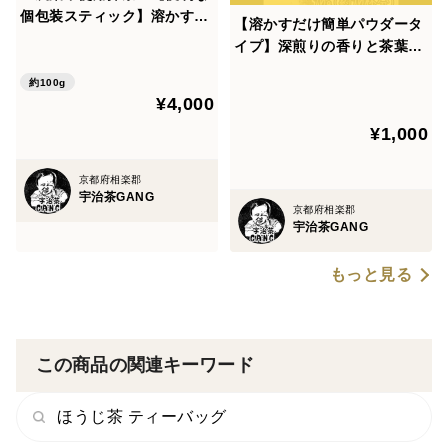
個包装スティック】溶かすだ
【溶かすだけ簡単パウダータ
け！簡単パウダータイプ 冷茶
イプ】深煎りの香りと茶葉の
でも大活躍♪華やかな香りと
甘味♪ 焙煎ほうじ茶powder7
上品な苦味！ 宇治抹茶 Lサ
約100g
0g(約70杯分) 農薬・化学肥
¥4,000
イズ 1g×100本入り農薬・化
料・除草剤・畜産堆肥不使
学肥料・除草剤・畜産堆肥不
¥1,000
用 宇治茶100%
使用
京都府相楽郡
宇治茶GANG
京都府相楽郡
宇治茶GANG
もっと見る
この商品の関連キーワード
ほうじ茶 ティーバッグ