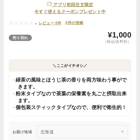
アプリ初回注文限定
今すぐ使えるクーポンプレゼント中
-
0件の投稿
レビュー 0件
¥
1,000
売り切れ
（税込/送料別）
＼ここがイチオシ／
緑茶の風味とほうじ茶の香りを両方味わう事がで
きます。
粉末タイプなので茶葉の栄養素を丸ごと摂取出来
ます。
個包装スティックタイプなので、便利で衛生的！
お届け地域