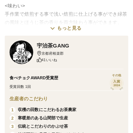
<味わい>
手作業で焙煎する事で浅い焙煎に仕上げる事ができ緑茶
の風味とほうじ茶の香りを両方味わう事ができます。
もっと見る
<栽培・生産のこだわり>
宇治茶GANG
一番茶を収穫した後の残り芽を収穫しほうじ茶に仕上げ
京都府相楽郡
ているので風味が強く、少しの量でもお楽しみ頂けま
41いいね
す。
農薬・化学肥料・除草剤・畜産堆肥不使用で栽培してお
その他
食べチョクAWARD受賞歴
ります。
受賞回数 1回
<産地の特徴>
生産者のこだわり
加茂町は宇治茶の産地で昔からお茶の 栽培がされてお
収穫の回数にこだわるお茶農家
1
り昼夜の気温の差が大きく山間傾斜地に発生する山霧は
寒暖差のある山間部で生産
2
新芽を柔らかく保ち深味のある重厚な味わいの高い品質
伝統とこだわりのかぶせ茶
3
のお茶が育ちます。