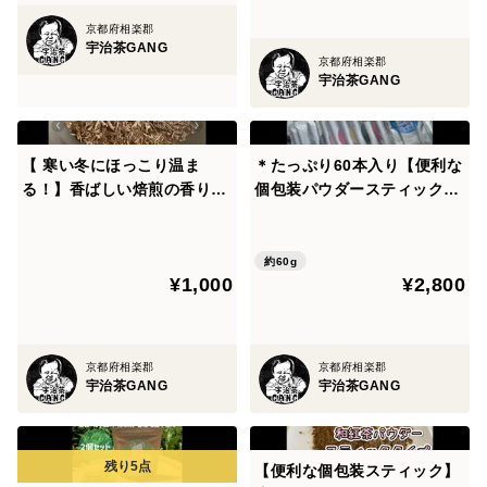
堆肥不使用 宇治茶100%
製造者 宇治茶GANG
京都府相楽郡
宇治茶GANG
開封後はお早めにお召し上がり下さい。
京都府相楽郡
宇治茶GANG
<発送について>
封筒に入れて郵送させて頂きます。
【 寒い冬にほっこり温ま
＊たっぷり60本入り【便利な
配送時間の指定は出来ません。
る！】香ばしい焙煎の香りと
個包装パウダースティック】
よろしくお願い致します。
茶葉の甘味♪ 焙煎ほうじ茶
お得な10種類の個性が違う日
茶葉Sサイズ100g(約50杯分)
本茶を飲み比べ出来る♪ 飲み
農薬・化学肥料・除草剤・
比べセット10種類×各3本×2
約60g
¥1,000
¥2,800
畜産堆肥不使用 宇治茶10
個セット(計60本) 農薬・化学
0%
肥料・除草剤・畜産堆肥不使
用
京都府相楽郡
京都府相楽郡
宇治茶GANG
宇治茶GANG
【便利な個包装スティック】