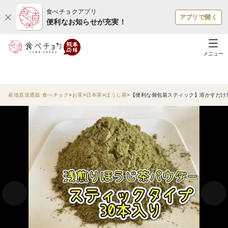
食べチョクアプリ
アプリで開く
便利なお知らせが充実！
メニュー
産地直送通販 食べチョク
お茶
日本茶
ほうじ茶
【便利な個包装スティック】溶かすだけ簡