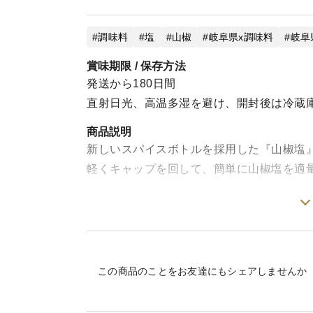
調味料
塩
山椒
岐阜県x調味料
岐阜
賞味期限 / 保存方法
発送から180日間
直射日光、高温多湿を避け、開封後は冷蔵
商品説明
新しいスパイスボトルを採用した『山椒塩
軽くキャップを回して、簡単に山椒塩を適
これまで販売しておりました瓶タイプの同
ました。
この商品のことをお友達にもシェアしませんか
日本海の伏流水を山形県で煮詰めて作られ