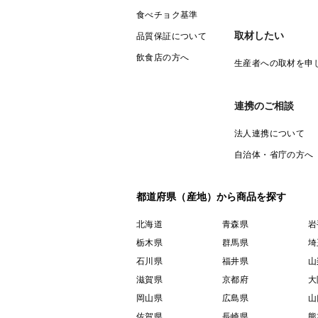
食べチョク基準
取材したい
品質保証について
飲食店の方へ
生産者への取材を申
連携のご相談
法人連携について
自治体・省庁の方へ
都道府県（産地）から商品を探す
北海道
青森県
岩
栃木県
群馬県
埼
石川県
福井県
山
滋賀県
京都府
大
岡山県
広島県
山
佐賀県
長崎県
熊