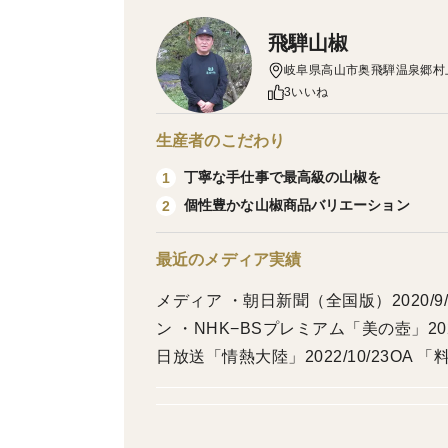
飛騨山椒
岐阜県高山市奥飛騨温泉郷村
3いいね
生産者のこだわり
丁寧な手仕事で最高級の山椒を
1
個性豊かな山椒商品バリエーション
2
最近のメディア実績
メディア ・朝日新聞（全国版）2020/
ン ・NHK−BSプレミアム「美の壺」202
日放送「情熱大陸」2022/10/23OA 「料理研究家・
山漁村の宝 優良事例 第4回（平成29
ローフード日本 味の箱舟 （日本スロー
ド推進機構）