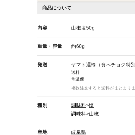
商品について
内容
山椒塩50g
重量・
容量
約60g
発送
ヤマト運輸（食べチョク特
送料
常温便
複数注文すると送料がまとまり
種別
調味料
塩
調味料
山椒
産地
岐阜県