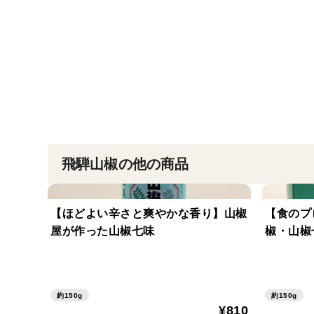
飛騨山椒の他の商品
【ほどよい辛さと爽やかな香り】山椒
【食のプ
屋が作った山椒七味
椒・山椒
約150g
約150g
¥810