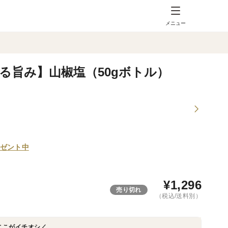
メニュー
る旨み】山椒塩（50gボトル）
ゼント中
¥
1,296
売り切れ
（税込/送料別）
ここがイチオシ／