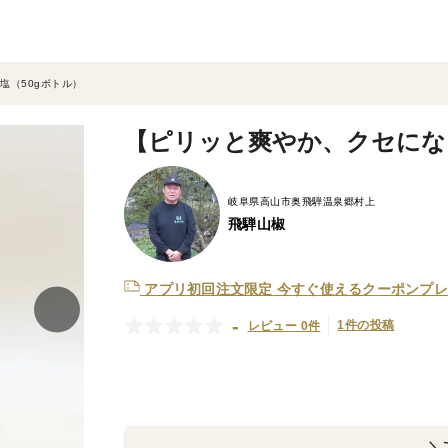
塩（50gボトル）
【ピリッと爽やか、クセにな
岐阜県高山市奥飛騨温泉郷村上
飛騨山椒
アプリ初回注文限定
今すぐ使えるクーポンプレ
-
1件の投稿
レビュー 0件
＼