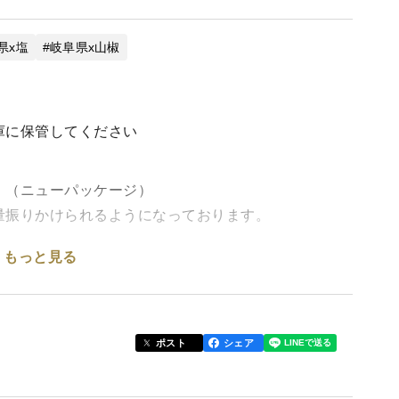
県x塩
岐阜県x山椒
庫に保管してください
』（ニューパッケージ）
量振りかけられるようになっております。
もっと見る
商品に比べ、大変使い勝手が良い新パッケージとなり
ポスト
シェア
た「酒田の塩」の天然塩に、厳選した飛騨山椒の山椒