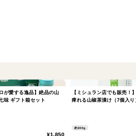
粉を独自の配合でブレンドしました。
爽快な香りの山椒塩は、天ぷらやとんかつ
また焼肉やステーキ、焼き魚などにも、適
お肉料理をはじめ、お魚料理、サラダほか
また日常使いとして食卓へ置いていただい
ロが愛する逸品】絶品の山
【ミシュラン店でも販売！
七味 ギフト箱セット
痺れる山椒茶漬け（7個入り
約300g
¥1,850