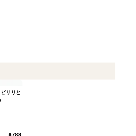
、唐揚げなどとの相性が抜群です。
量振りかけてお召し上がりいただけます。
、さまざまなお料理にお使いいただけます。
ても便利です。
】ピリリと
）
¥788