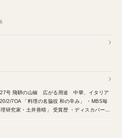
上
9/27号 飛騨の山椒 広がる用途 中華、イタリア
0/2/7OA 「料理の名脇役 和の辛み」 ・MBS毎
土井善晴」 受賞歴 ・ディスカバー農
年度）、特別賞チャレンジ賞（農林水産省） ・ス
フード協会） ・本場の本物 （本場の本物ブラン