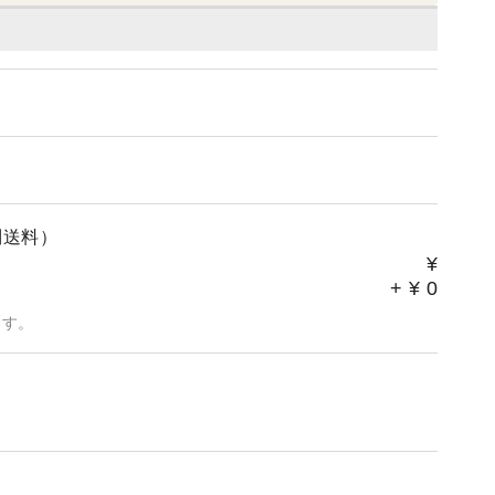
別送料）
¥
+
¥
0
ます。