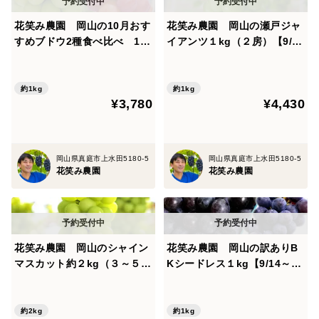
花笑み農園 岡山の10月おす
花笑み農園 岡山の瀬戸ジャ
すめブドウ2種食べ比べ 1k
イアンツ１kg（２房）【9/27
g【10/1～順次発送】2M-1L
～順次発送】G-1
約1kg
約1kg
¥3,780
¥4,430
岡山県真庭市上水田5180-5
岡山県真庭市上水田5180-5
花笑み農園
花笑み農園
花笑み農園 岡山のシャイン
花笑み農園 岡山の訳ありB
マスカット約２kg（３～５
Kシードレス１kg【9/14～順
房）家庭用【9/23～順次発
次発送】WB-1
送】S-2家
約2kg
約1kg