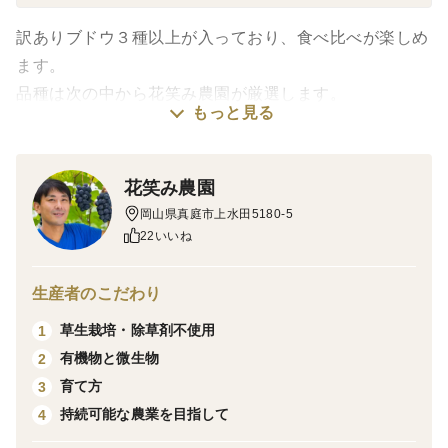
入っていることがあります。訳ありが出次第の梱包となり
訳ありブドウ３種以上が入っており、食べ比べが楽しめ
ますので、出荷が予定より遅れる場合があります。
ます。
品種は次の中から花笑み農園が厳選します。
もっと見る
※品種のご指定はできません。
🍇ニューピオーネは、甘さと酸味のバランスが絶妙で、
花笑み農園
濃厚でとても良い香りがします。この時期のピオーネは
岡山県真庭市上水田5180-5
完熟で甘さが際立ちます。
22いいね
🍇クイーンニーナは、糖度が高く酸味が少なく、甘さの
中にフルーティーな香りが広がります。
生産者のこだわり
🍇シャインマスカットは、とても甘く、口の中でマス
草生栽培・除草剤不使用
1
カットの心地よい香りが広がります。皮ごと食べられる
有機物と微生物
2
ので、人気のブドウです。
育て方
3
🍇オーロラブラックは、黒ブドウで、ピオーネよりも酸
持続可能な農業を目指して
4
味が少なく、まろやかな甘さで優しい味わいです。この