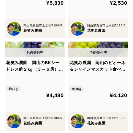
¥5,830
¥2,530
岡山県真庭市上水田5180-5
岡山県真庭市上水田5180-5
花笑み農園
花笑み農園
花笑み農園 岡山のBKシー
花笑み農園 岡山のピオーネ
ドレス約２kg（３～６房）家
＆シャインマスカット食べ比
庭用【9/14～順次発送】B-2
べ 1kg【9/18～順次発送】
家
PS-1
約2kg
約1kg
¥4,480
¥4,130
岡山県真庭市上水田5180-5
岡山県真庭市上水田5180-5
花笑み農園
花笑み農園