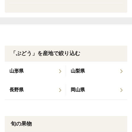
時期のオーロラは完熟で甘さが際立ちます。
🍇BKシードレスは、黒ブドウで、味が濃厚で、雑味が
少なく、とにかく甘いです。皮離れが良く、口に入れる
と果汁が広がります。
🍇瀬戸ジャイアンツは、上品でさっぱりした甘さで、
シャインより皮が薄く皮ごと食べられ何個でも食べてし
まいます。
「ぶどう」を産地で絞り込む
🍇翠峰は、緑色のブドウで、大粒で食べ応えがあり、上
品で奥深い甘さで、濃厚な味わいです。
山形県
山梨県
🍇マスカ・サーティーンは、シャインの子供で、シャイ
ンよりもマスカットの香りが強く、皮が薄く食べやす
長野県
岡山県
く、シャインよりもおいしいと注目の品種です。
🍇マスカット・ノワールは、シャインの子供で、紫黒色
の皮ごと食べれ、旨味・コクがあります。
🍇雄宝は、シャインの子供で、黄緑色の皮ごと食べれる
旬の果物
さっぱりとした上品な甘さのジューシーなマスカットで