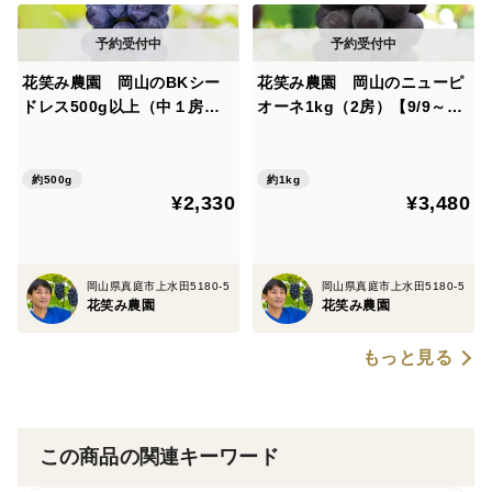
花笑み農園 岡山のBKシー
花笑み農園 岡山のニューピ
ドレス500g以上（中１房）
オーネ1kg（2房）【9/9～順
【9/14～順次発送】B-中1
次発送】P-1
約500g
約1kg
¥2,330
¥3,480
岡山県真庭市上水田5180-5
岡山県真庭市上水田5180-5
花笑み農園
花笑み農園
もっと見る
この商品の関連キーワード