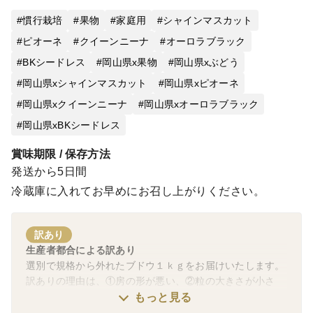
慣行栽培
果物
家庭用
シャインマスカット
ピオーネ
クイーンニーナ
オーロラブラック
BKシードレス
岡山県x果物
岡山県xぶどう
岡山県xシャインマスカット
岡山県xピオーネ
岡山県xクイーンニーナ
岡山県xオーロラブラック
岡山県xBKシードレス
賞味期限 / 保存方法
発送から5日間
冷蔵庫に入れてお早めにお召し上がりください。
訳あり
生産者都合による訳あり
選別で規格から外れたブドウ１ｋｇをお届けいたします。
訳ありの理由は、①房の形が悪い、②粒の大きさが小さ
い、③房の大きさが小さい、④色付きが悪い、⑤粒の表面
もっと見る
に傷が付いている、などです。そのため粒にしてパックに