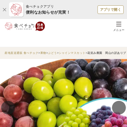
食べチョクアプリ
アプリで開く
便利なお知らせが充実！
メニュー
産地直送通販 食べチョク
果物
ぶどう
シャインマスカット
花笑み農園 岡山の訳ありブドウ