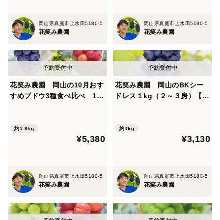
岡山県真庭市上水田5180-5
岡山県真庭市上水田5180-5
花笑み農園
花笑み農園
花笑み農園 岡山の10月おす
花笑み農園 岡山のBKシー
すめブドウ3種食べ比べ 1.8
ドレス１kg（２～３房）【9/
kg 家庭用【10/1～順次発
14～順次発送】B-1
送】3M-2L家
約1.8kg
約1kg
¥5,380
¥3,130
岡山県真庭市上水田5180-5
岡山県真庭市上水田5180-5
花笑み農園
花笑み農園