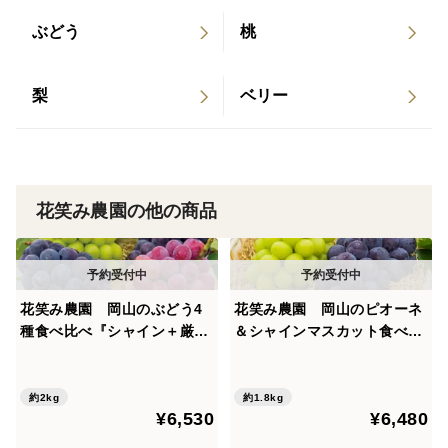
す。
ぶどう
桃
🍇マイハートは、シャインの子供で、赤色の皮ごと食べ
れる上品な甘さのマスカットです。
梨
ベリー
花笑み農園の他の商品
花笑み農園 岡山のぶどう4
花笑み農園 岡山のピオーネ
種食べ比べ『シャイン＋厳選
＆シャインマスカット食べ比
３種』約2kg（4房）家庭用
べ 1.8kg（3房）贈答用【9/
【9/16～順次発送】4M-2家
18～順次発送】PS-2上
約2kg
約1.8kg
¥6,530
¥6,480