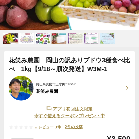
花笑み農園 岡山の訳ありブドウ3種食べ比
べ 1kg【9/18～順次発送】W3M-1
岡山県真庭市上水田5180-5
花笑み農園
アプリ初回注文限定
今すぐ使えるクーポンプレゼント中
-
2件の投稿
レビュー 3件
¥
3,500