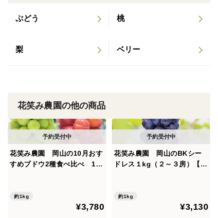
ぶどう
桃
梨
ベリー
花笑み農園の他の商品
花笑み農園 岡山の10月おす
花笑み農園 岡山のBKシー
すめブドウ2種食べ比べ 1k
ドレス１kg（２～３房）【9/
g【10/1～順次発送】2M-1L
14～順次発送】B-1
約1kg
約1kg
¥3,780
¥3,130