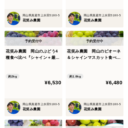
岡山県真庭市上水田5180-5
岡山県真庭市上水田5180-5
花笑み農園
花笑み農園
花笑み農園 岡山のぶどう4
花笑み農園 岡山のピオーネ
種食べ比べ『シャイン＋厳選
＆シャインマスカット食べ比
３種』約2kg（4房）家庭用
べ 1.8kg（3房）贈答用【9/
【9/16～順次発送】4M-2家
18～順次発送】PS-2上
約2kg
約1.8kg
¥6,530
¥6,480
岡山県真庭市上水田5180-5
岡山県真庭市上水田5180-5
花笑み農園
花笑み農園