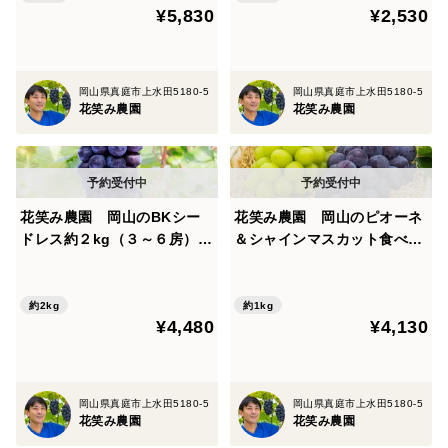
¥5,830
¥2,530
岡山県真庭市上水田5180-5
岡山県真庭市上水田5180-5
花笑み農園
花笑み農園
花笑み農園 岡山のBKシー
花笑み農園 岡山のピオーネ
ドレス約２kg（３～６房）家
＆シャインマスカット食べ比
庭用【9/14～順次発送】B-2
べ 1kg【9/18～順次発送】
家
PS-1
約2kg
約1kg
¥4,480
¥4,130
岡山県真庭市上水田5180-5
岡山県真庭市上水田5180-5
花笑み農園
花笑み農園