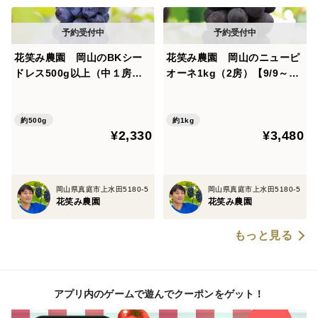
花笑み農園 岡山のBKシー
花笑み農園 岡山のニューピ
ドレス500g以上（中１房）
オーネ1kg（2房）【9/9～順
【9/14～順次発送】B-中1
次発送】P-1
約500g
約1kg
¥2,330
¥3,480
岡山県真庭市上水田5180-5
岡山県真庭市上水田5180-5
花笑み農園
花笑み農園
もっと見る
アプリ内のゲームで遊んでクーポンをゲット！