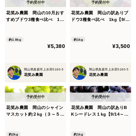
花笑み農園 岡山の10月おす
花笑み農園 岡山の訳ありブ
すめブドウ3種食べ比べ 1.8
ドウ3種食べ比べ 1kg【9/1
kg 家庭用【10/1～順次発
8～順次発送】W3M-1
送】3M-2L家
約1.8kg
約1kg
¥5,380
¥3,500
岡山県真庭市上水田5180-5
岡山県真庭市上水田5180-5
花笑み農園
花笑み農園
花笑み農園 岡山のシャイン
花笑み農園 岡山の訳ありB
マスカット約２kg（３～５
Kシードレス１kg【9/14～順
房）家庭用【9/23～順次発
次発送】WB-1
送】S-2家
約2kg
約1kg