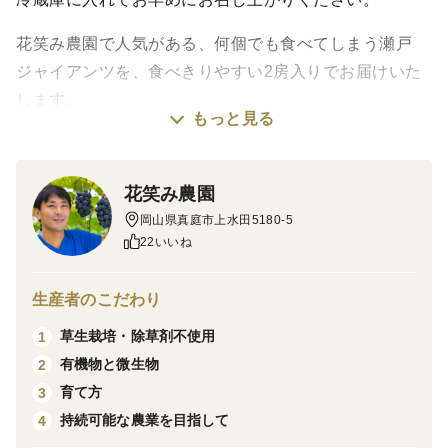
花笑み農園で人気がある、何個でも食べてしまう瀬戸
ジャイアンツを、食べきりやすい2房入りでお届けいた
します。
もっと見る
化粧箱に入っており、品質も厳選していますので、贈答
用にもご使用いただけます。
花笑み農園
🍇瀬戸ジャイアンツは、上品でさっぱりした甘さで、
岡山県真庭市上水田5180-5
シャインより皮が薄く皮ごと食べられ何個でも食べてし
22いいね
まいます。
生産者のこだわり
晩生の品種のため、9/27～の順次出荷となります。
草生栽培・除草剤不使用
1
有機物と微生物
2
育て方
3
持続可能な農業を目指して
4