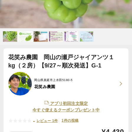
花笑み農園 岡山の瀬戸ジャイアンツ１
kg（２房）【9/27～順次発送】G-1
岡山県真庭市上水田5180-5
花笑み農園
アプリ初回注文限定
今すぐ使えるクーポンプレゼント中
-
1件の投稿
レビュー 1件
¥
4,430