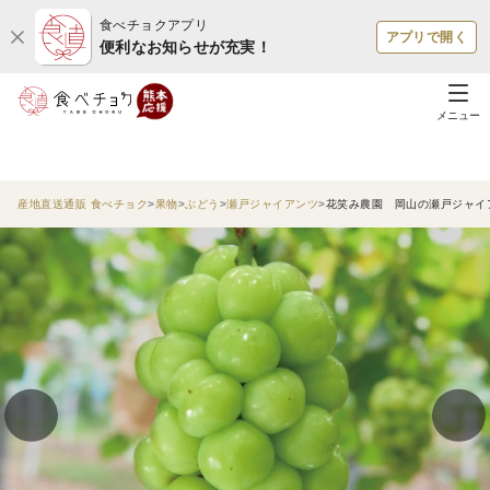
食べチョクアプリ
アプリで開く
便利なお知らせが充実！
メニュー
産地直送通販 食べチョク
果物
ぶどう
瀬戸ジャイアンツ
花笑み農園 岡山の瀬戸ジャイア