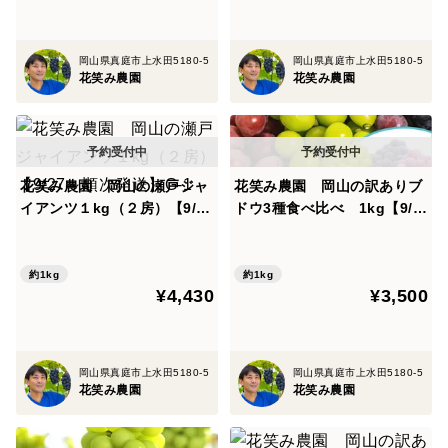
岡山県真庭市上水田5180-5
岡山県真庭市上水田5180-5
花笑み農園
花笑み農園
花笑み農園 岡山の瀬戸ジャ
花笑み農園 岡山の訳ありブ
イアンツ１kg（２房）【9/27
ドウ3種食べ比べ 1kg【9/1
～順次発送】G-1
8～順次発送】W3M-1
約1kg
約1kg
¥4,430
¥3,500
岡山県真庭市上水田5180-5
岡山県真庭市上水田5180-5
花笑み農園
花笑み農園