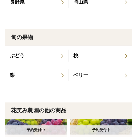
長野県
岡山県
シャインより皮が薄く皮ごと食べられ何個でも食べてし
まいます。
🍇翠峰は、緑色のブドウで、大粒で食べ応えがあり、上
品で奥深い甘さで、濃厚な味わいです。
旬の果物
🍇マスカ・サーティーンは、シャインの子供で、シャイ
ンよりもマスカットの香りが強く、皮が薄く食べやす
ぶどう
桃
く、シャインよりもおいしいと注目の品種です。
🍇マスカット・ノワールは、シャインの子供で、紫黒色
の皮ごと食べれ、旨味・コクがあります。
梨
ベリー
🍇雄宝は、シャインの子供で、黄緑色の皮ごと食べれる
さっぱりとした上品な甘さのジューシーなマスカットで
す。
🍇マイハートは、シャインの子供で、赤色の皮ごと食べ
花笑み農園の他の商品
れる上品な甘さのマスカットです。