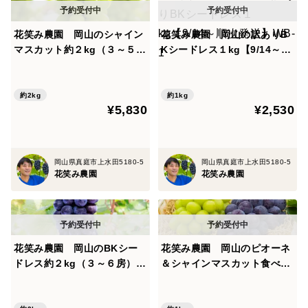
花笑み農園 岡山のシャイン
花笑み農園 岡山の訳ありB
マスカット約２kg（３～５
Kシードレス１kg【9/14～順
房）家庭用【9/23～順次発
次発送】WB-1
送】S-2家
約2kg
約1kg
¥5,830
¥2,530
岡山県真庭市上水田5180-5
岡山県真庭市上水田5180-5
花笑み農園
花笑み農園
花笑み農園 岡山のBKシー
花笑み農園 岡山のピオーネ
ドレス約２kg（３～６房）家
＆シャインマスカット食べ比
庭用【9/14～順次発送】B-2
べ 1kg【9/18～順次発送】
家
PS-1