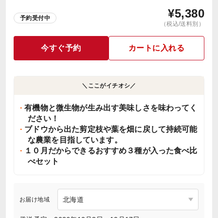
¥
5,380
予約受付中
（税込/送料別）
今すぐ予約
カートに入れる
＼ここがイチオシ／
有機物と微生物が生み出す美味しさを味わってく
ださい！
ブドウから出た剪定枝や葉を畑に戻して持続可能
な農業を目指しています。
１０月だからできるおすすめ３種が入った食べ比
べセット
お届け地域