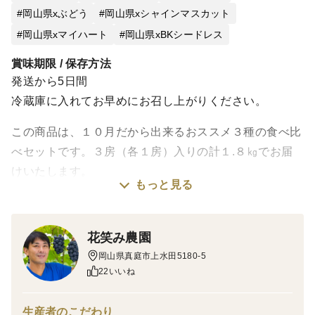
岡山県xぶどう
岡山県xシャインマスカット
岡山県xマイハート
岡山県xBKシードレス
賞味期限 / 保存方法
発送から5日間
冷蔵庫に入れてお早めにお召し上がりください。
この商品は、１０月だから出来るおススメ３種の食べ比
べセットです。３房（各１房）入りの計１.８㎏でお届
けいたします。
もっと見る
たくさん食べたい方向けのご自宅用の商品です。
※ご家庭用は、贈答用と比べると、粒が小さかったり、
花笑み農園
房の形や色付きが悪い場合があります。
岡山県真庭市上水田5180-5
22いいね
おすすめ３品種は次の中から花笑み農園が厳選します。
※品種のご指定はできません。
生産者のこだわり