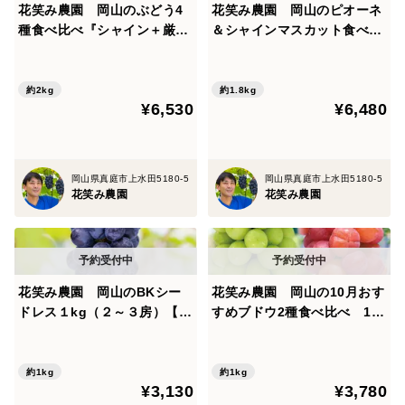
花笑み農園 岡山のぶどう4
花笑み農園 岡山のピオーネ
種食べ比べ『シャイン＋厳選
＆シャインマスカット食べ比
３種』約2kg（4房）家庭用
べ 1.8kg（3房）贈答用【9/
【9/16～順次発送】4M-2家
18～順次発送】PS-2上
約2kg
約1.8kg
¥6,530
¥6,480
岡山県真庭市上水田5180-5
岡山県真庭市上水田5180-5
花笑み農園
花笑み農園
花笑み農園 岡山のBKシー
花笑み農園 岡山の10月おす
ドレス１kg（２～３房）【9/
すめブドウ2種食べ比べ 1k
14～順次発送】B-1
g【10/1～順次発送】2M-1L
約1kg
約1kg
¥3,130
¥3,780