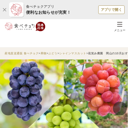
食べチョクアプリ
アプリで開く
便利なお知らせが充実！
メニュー
産地直送通販 食べチョク
果物
ぶどう
シャインマスカット
花笑み農園 岡山の10月おすす