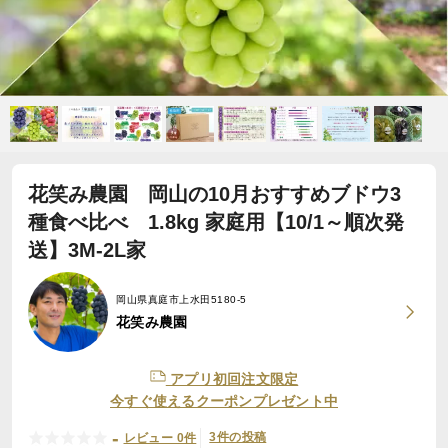
花笑み農園 岡山の10月おすすめブドウ3
種食べ比べ 1.8kg 家庭用【10/1～順次発
送】3M-2L家
岡山県真庭市上水田5180-5
花笑み農園
アプリ初回注文限定
今すぐ使えるクーポンプレゼント中
-
3件の投稿
レビュー 0件