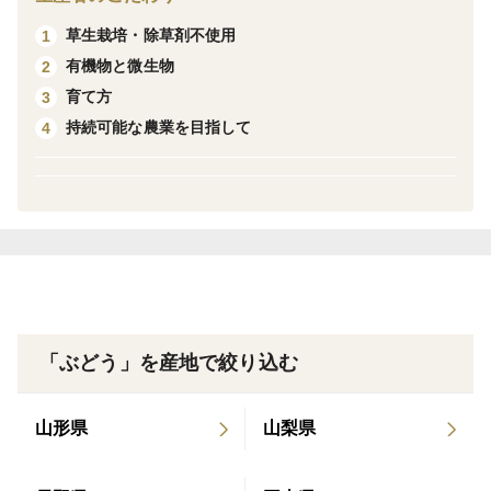
草生栽培・除草剤不使用
1
🍇ニューピオーネは、甘さと酸味のバランスが絶妙で、
有機物と微生物
2
濃厚でとても良い香りがします。この時期のピオーネは
育て方
3
完熟で甘さが際立ちます。
持続可能な農業を目指して
4
🍇クイーンニーナは、糖度が高く酸味が少なく、甘さの
中にフルーティーな香りが広がります。
🍇シャインマスカットは、とても甘く、口の中でマス
カットの心地よい香りが広がります。皮ごと食べられる
ので、人気のブドウです。
🍇オーロラブラックは、黒ブドウで、ピオーネよりも酸
味が少なく、まろやかな甘さで優しい味わいです。この
時期のオーロラは完熟で甘さが際立ちます。
「ぶどう」を産地で絞り込む
🍇BKシードレスは、黒ブドウで、味が濃厚で、雑味が
少なく、とにかく甘いです。皮離れが良く、口に入れる
山形県
山梨県
と果汁が広がります。
🍇瀬戸ジャイアンツは、上品でさっぱりした甘さで、