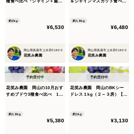
種食べ比べ『シャイン＋厳選
＆シャインマスカット食べ比
３種』約2kg（4房）家庭用
べ 1.8kg（3房）贈答用【9/
【9/16～順次発送】4M-2家
18～順次発送】PS-2上
約2kg
約1.8kg
¥6,530
¥6,480
岡山県真庭市上水田5180-5
岡山県真庭市上水田5180-5
花笑み農園
花笑み農園
花笑み農園 岡山の10月おす
花笑み農園 岡山のBKシー
すめブドウ3種食べ比べ 1.8
ドレス１kg（２～３房）【9/
kg 家庭用【10/1～順次発
14～順次発送】B-1
送】3M-2L家
約1.8kg
約1kg
¥5,380
¥3,130