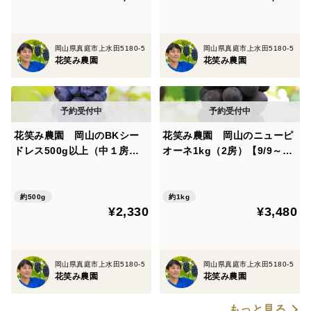
岡山県真庭市上水田5180-5
岡山県真庭市上水田5180-5
花笑み農園
花笑み農園
花笑み農園 岡山のBKシー
花笑み農園 岡山のニューピ
ドレス500g以上（中１房）
オーネ1kg（2房）【9/9～順
【9/14～順次発送】B-中1
次発送】P-1
約500g
約1kg
¥2,330
¥3,480
岡山県真庭市上水田5180-5
岡山県真庭市上水田5180-5
花笑み農園
花笑み農園
もっと見る