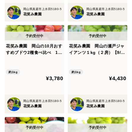
岡山県真庭市上水田5180-5
岡山県真庭市上水田5180-5
花笑み農園
花笑み農園
花笑み農園 岡山の10月おす
花笑み農園 岡山の瀬戸ジャ
すめブドウ2種食べ比べ 1k
イアンツ１kg（２房）【9/27
g【10/1～順次発送】2M-1L
～順次発送】G-1
約1kg
約1kg
¥3,780
¥4,430
岡山県真庭市上水田5180-5
岡山県真庭市上水田5180-5
花笑み農園
花笑み農園