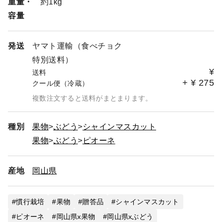
重量・
約1kg
容量
発送
ヤマト運輸（食べチョク
特別送料）
¥
送料
+
¥
275
クール便（冷蔵）
複数注文すると送料がまとまります。
種別
果物
ぶどう
シャインマスカット
果物
ぶどう
ピオーネ
産地
岡山県
慣行栽培
果物
贈答品
シャインマスカット
ピオーネ
岡山県x果物
岡山県xぶどう