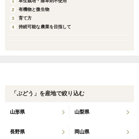
草生栽培・除草剤不使用
1
ので、人気のブドウです。
有機物と微生物
2
育て方
3
丹精込めて作った花笑み農園のブドウを是非食べてみて
持続可能な農業を目指して
4
ください！！
「ぶどう」を産地で絞り込む
山形県
山梨県
長野県
岡山県