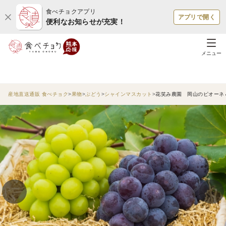
食べチョクアプリ
アプリで開く
便利なお知らせが充実！
メニュー
産地直送通販 食べチョク
果物
ぶどう
シャインマスカット
花笑み農園 岡山のピオーネ＆