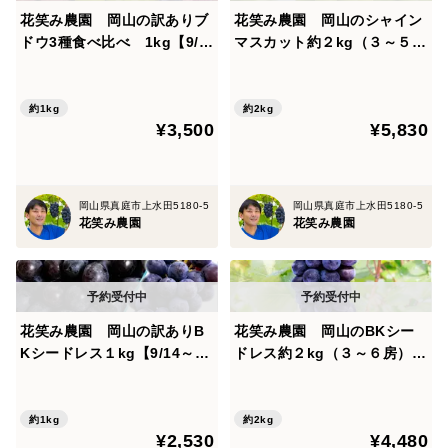
花笑み農園 岡山の訳ありブ
花笑み農園 岡山のシャイン
ドウ3種食べ比べ 1kg【9/1
マスカット約２kg（３～５
8～順次発送】W3M-1
房）家庭用【9/23～順次発
送】S-2家
約1kg
約2kg
¥3,500
¥5,830
岡山県真庭市上水田5180-5
岡山県真庭市上水田5180-5
花笑み農園
花笑み農園
花笑み農園 岡山の訳ありB
花笑み農園 岡山のBKシー
Kシードレス１kg【9/14～順
ドレス約２kg（３～６房）家
次発送】WB-1
庭用【9/14～順次発送】B-2
家
約1kg
約2kg
¥2,530
¥4,480