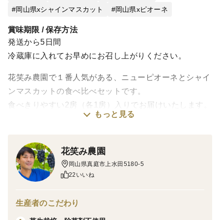
岡山県xシャインマスカット
岡山県xピオーネ
賞味期限 / 保存方法
発送から5日間
冷蔵庫に入れてお早めにお召し上がりください。
花笑み農園で１番人気がある、ニューピオーネとシャイ
ンマスカットの食べ比べセットです。
食べきりやすい2房（各1房）入りでお届けいたします。
もっと見る
化粧箱に入っており、品質も厳選していますので、贈答
用にもご使用いただけます。
花笑み農園
🍇ニューピオーネは、甘さと酸味のバランスが絶妙で、
岡山県真庭市上水田5180-5
濃厚でとても良い香りがします。弾けんばかりで、果肉
22いいね
が締まり、見た目・食感ともに優れています。
🍇シャインマスカットは、とても甘く、口の中でマス
生産者のこだわり
カットの心地よい香りが広がります。皮ごと食べられる