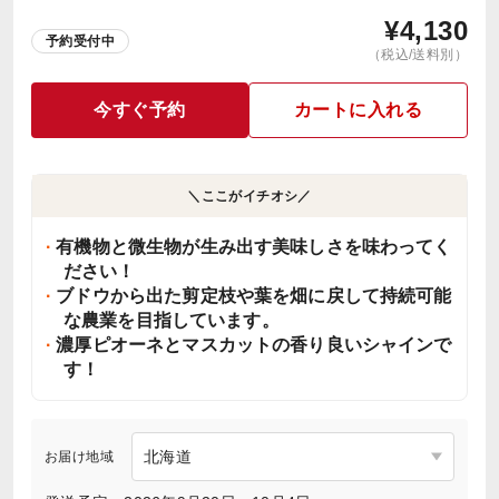
¥
4,130
予約受付中
（税込/送料別）
今すぐ予約
カートに入れる
＼ここがイチオシ／
有機物と微生物が生み出す美味しさを味わってく
ださい！
ブドウから出た剪定枝や葉を畑に戻して持続可能
な農業を目指しています。
濃厚ピオーネとマスカットの香り良いシャインで
す！
お届け地域