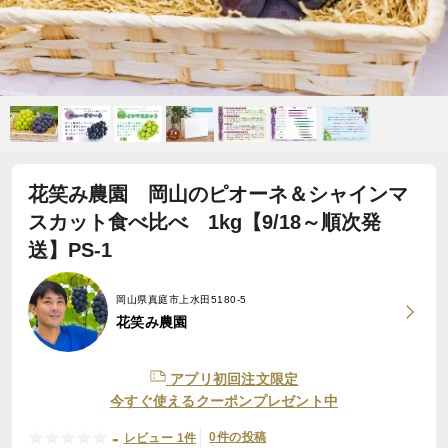
花笑み農園 岡山のピオーネ＆シャインマ
スカット食べ比べ 1kg【9/18～順次発
送】PS-1
岡山県真庭市上水田5180-5
花笑み農園
アプリ初回注文限定
今すぐ使えるクーポンプレゼント中
-
0件の投稿
レビュー 1件