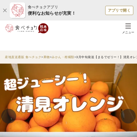
食べチョクアプリ
アプリで開く
便利なお知らせが充実！
メニュー
産地直送通販 食べチョク
果物
みかん・柑橘類
3月中旬発送【まるでゼリー！】清見オレンジ