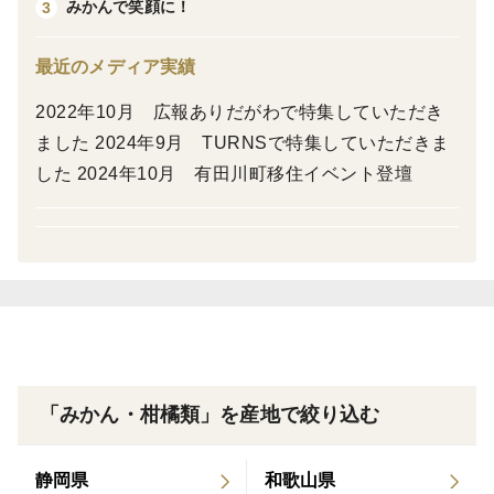
みかんで笑顔に！
3
【正味19キロ・サイズ混合・家庭用】
最近のメディア実績
黒点・スレ傷なども入ります。
過度に見た目が悪いものは入りません。
2022年10月 広報ありだがわで特集していただき
10キロ箱を2つ結束して発送します。
ました 2024年9月 TURNSで特集していただきま
した 2024年10月 有田川町移住イベント登壇
【品種の特徴】
清見オレンジは温州みかん（宮川早生）×トロビタオレ
ンジの交配で誕生しました。
また不知火、せとか、はるみなど数多くの人気品種の交
配親であり、
日本の最高級柑橘の元祖ともいえる存在です！
手で皮は剥きにくいためナイフでスマイルカットして食
べるのがオススメです。
「みかん・柑橘類」を産地で絞り込む
【中野農園の栽培特徴】
静岡県
和歌山県