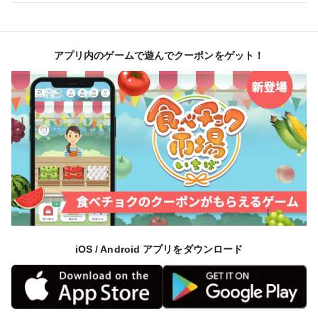
ワクワクしながら農作業をすることを意識しています。
私たちの作ったみかんを沢山の方に食べて頂けたら最高
です！
アプリ内のゲームで遊んでクーポンをゲット！
【お願い】
届きましたら箱を開け風通しの良い日陰または冷蔵庫に
保存してください。
生モノのため到着後は早めにお召し上がりください。
受注後、一粒ずつ手で検品箱詰め致します。
細心の注意を払っていますが、輸送中に痛む可能性もご
ざいます。
ご了承の上、購入頂きますようお願い致します。
iOS / Android アプリをダウンロード
農薬節減率40％
♯中野農園