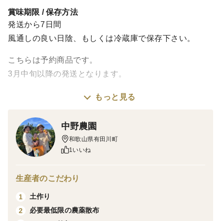
賞味期限 / 保存方法
発送から7日間
風通しの良い日陰、もしくは冷蔵庫で保存下さい。
こちらは予約商品です。
3月中旬以降の発送となります。
もっと見る
まるでゼリー！
ぷるんとした食感と果汁あふれる【清見オレンジ】はい
中野農園
かがでしょうか？
和歌山県有田川町
超ジューシーで酸味と甘みのバランスが絶妙に仕上がり
1いいね
ました。
スマイルカットでお子様もパクパク食べちゃいます♪
生産者のこだわり
土作り
1
国産オレンジをお探しなら中野農園の清見オレンジを試
必要最低限の農薬散布
2
してみませんか♪