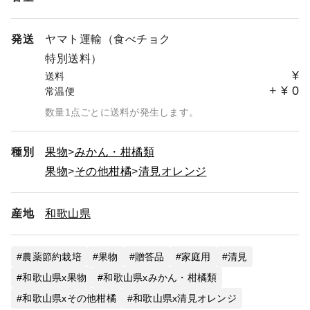
発送
ヤマト運輸（食べチョク
特別送料）
¥
送料
+
¥
0
常温便
数量1点ごとに送料が発生します。
種別
果物
みかん・柑橘類
果物
その他柑橘
清見オレンジ
産地
和歌山県
農薬節約栽培
果物
贈答品
家庭用
清見
和歌山県x果物
和歌山県xみかん・柑橘類
和歌山県xその他柑橘
和歌山県x清見オレンジ