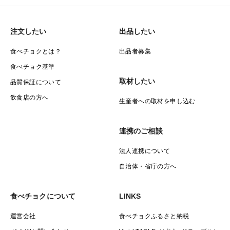
♯国産オレンジ
♯清見
注文したい
出品したい
♯有田みかん
♯はるみ
食べチョクとは？
出品者募集
♯不知火
食べチョク基準
♯オレンジ
取材したい
品質保証について
♯和歌山県
飲食店の方へ
生産者への取材を申し込む
♯有田産
連携のご相談
法人連携について
自治体・省庁の方へ
食べチョクについて
LINKS
運営会社
食べチョクふるさと納税