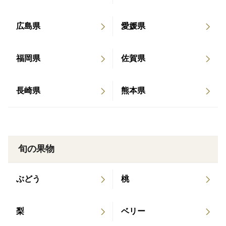
▷土つくり
有機物・微生物の力を借り、豊かな土壌を作ることで
広島県
愛媛県
美味しく味わい深いみかんができます。
土壌微生物を活かすため除草剤不使用です。
福岡県
佐賀県
また肥料や土壌改良資材などは有機質のものにこだわ
り、
牡蠣殻などミネラル補給ができるものも使用します。
長崎県
熊本県
▷農薬は必要最低限の散布
中野農園のみかんは中身で勝負！
必要最低限の農薬散布に努め、環境や人に配慮した農業
旬の果物
を目指しています。
防腐剤も使っていないため、農薬など敏感な方にもオス
ぶどう
桃
スメです♪
梨
ベリー
▷楽しく農業！みかんで笑顔に！