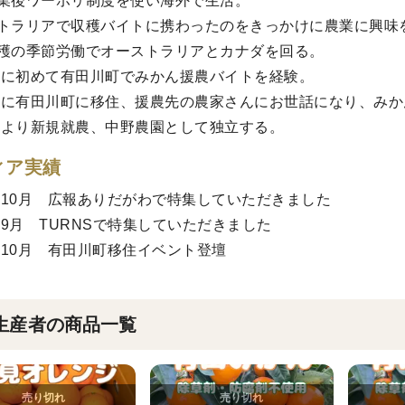
業後ワーホリ制度を使い海外で生活。
トラリアで収穫バイトに携わったのをきっかけに農業に興味
穫の季節労働でオーストラリアとカナダを回る。
8年に初めて有田川町でみかん援農バイトを経験。
0年に有田川町に移住、援農先の農家さんにお世話になり、み
2年より新規就農、中野農園として独立する。
ィア実績
2年10月 広報ありだがわで特集していただきました
4年9月 TURNSで特集していただきました
4年10月 有田川町移住イベント登壇
生産者の商品一覧