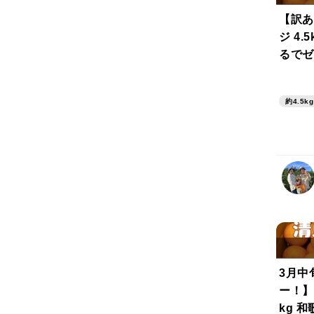
【訳あ
ジ 4.
るでゼ
約4.5kg
3月中
ー！】
kg 