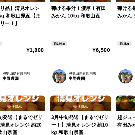
り品】清見オレン
弾ける果汁！濃厚！有田
弾ける果
5kg 和歌山県産【ま
みかん 10kg 和歌山産
みかん 
リー！】
約10kg
約3kg
¥1,800
¥6,500
和歌山県有田川町
和歌山県有田川町
中野農園
中野農園
旬発送【まるでゼリ
3月中旬発送【まるでゼリ
超ジュ
清見オレンジ 約20
ー！】清見オレンジ 約10
有田みか
和歌山県産
kg 和歌山県産