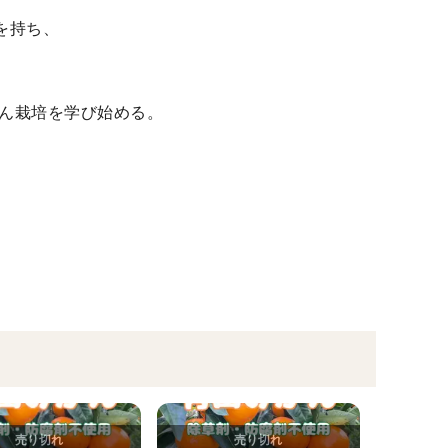
を持ち、
かん栽培を学び始める。