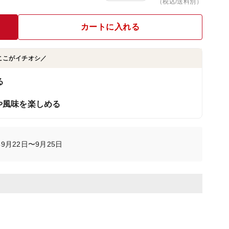
（税込/送料別）
カートに入れる
ここがイチオシ／
る
や風味を楽しめる
9月22日〜9月25日