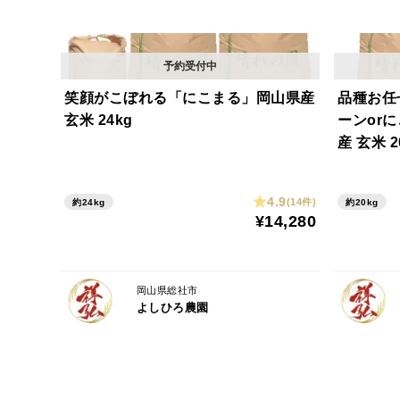
笑顔がこぼれる「にこまる」岡山県産
品種お任
玄米 24kg
ーンor
産 玄米 2
4.9
(14件)
約24kg
約20kg
¥14,280
岡山県総社市
よしひろ農園