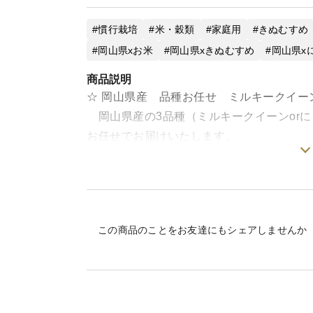
慣行栽培
米・穀類
家庭用
きぬむすめ
岡山県xお米
岡山県xきぬむすめ
岡山県x
商品説明
☆ 岡山県産 品種お任せ ミルキークイーン
岡山県産の3品種（ミルキークイーンorに
お任せでお届けいたします。
どの品種が届くかお楽しみ！品種選定にお
会いがあるかもしれません♪
☆混ぜものなし！
この商品のことをお友達にもシェアしませんか
量販店で販売されているものの多くは、前
のもののみですので、本来の味や風味をお