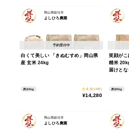
岡山県総社市
よしひろ農園
白くて美しい 「きぬむすめ」岡山県
笑顔がこ
産 玄米 24kg
精米 20
届けとな
4.9
(10件)
約24kg
約20kg
¥14,280
岡山県総社市
よしひろ農園