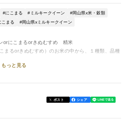
にこまる
ミルキークイーン
岡山県x米・穀類
にこまる
岡山県xミルキークイーン
orにこまるorきぬむすめ 精米
こまるorきぬむすめ）のお米の中から、１種類、品種
もっと見る
悩みの方は、是非試してみてください！美味しい出
ポスト
シェア
年度のお米が混ざっています。当園のお米は、今年度
楽しみいただけます。