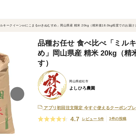
ルキークイーンorにこまるorきぬむすめ」岡山県産 精米 20kg（精米後18.0kg程度でのお届
品種お任せ 食べ比べ「ミルキ
め」岡山県産 精米 20kg（精
す）
岡山県総社市
よしひろ農園
アプリ初回注文限定
今すぐ使えるクーポンプレ
4.7
3件の投稿
レビュー 5件