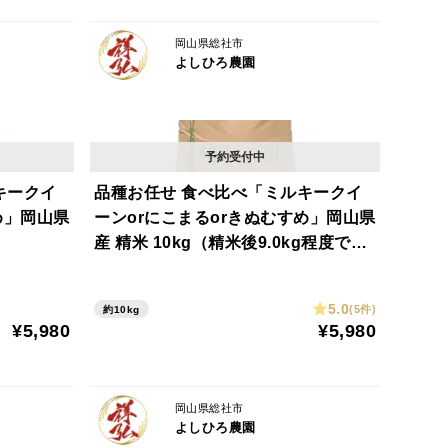
岡山県総社市
よしひろ農園
キークイ
品種お任せ 食べ比べ「ミルキークイ
め」岡山県
ーンorにこまるorきぬむすめ」岡山県
産 精米 10kg（精米後9.0kg程度での
お届けとなります）
5.0
(5件)
約10kg
¥5,980
¥5,980
岡山県総社市
よしひろ農園