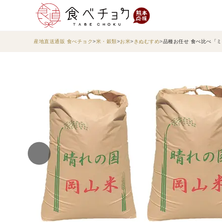
産地直送通販 食べチョク
米・穀類
お米
きぬむすめ
品種お任せ 食べ比べ「ミ