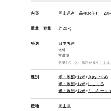
内容
岡山県産 品種お任せ 20k
重量・
容量
約20kg
発送
日本郵便
送料
常温便
数量1点ごとに送料が発生します
種別
米・穀類
お米
きぬむすめ
米・穀類
お米
にこまる
米・穀類
お米
ミルキーク
産地
岡山県