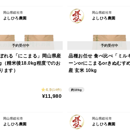
岡山県総社市
岡山県総社市
よしひろ農園
よしひろ農園
ぼれる「にこまる」岡山県産
品種お任せ 食べ比べ「ミル
kg（精米後18.0kg程度でのお
ーンorにこまるorきぬむす
ります）
産 玄米 10kg
4.9
(14件)
約10kg
¥11,980
岡山県総社市
岡山県総社市
よしひろ農園
よしひろ農園