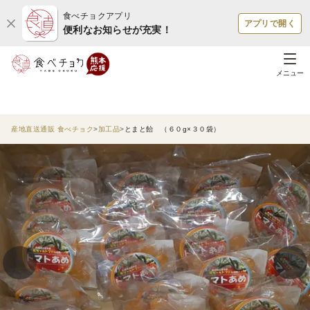
食べチョクアプリ
アプリで開く
便利なお知らせが充実！
メニュー
産地直送通販 食べチョク
加工品
とまと飴 （６０g×３０袋）