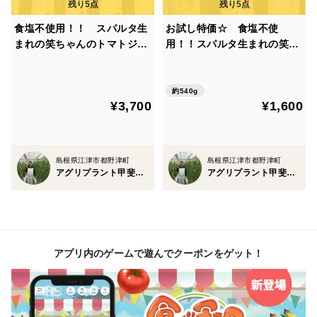
食塩不使用！！ スパルタ生
お試し特価☆ 食塩不使
まれの笑ちゃんのトマトジュ
用！！スパルタ生まれの笑ち
ース（180g×5本）
ゃんのトマトジュース 180g
３本
約540g
¥3,700
¥1,600
島根県江津市都野津町
島根県江津市都野津町
アグリプラント甲斐の木
アグリプラント甲斐の木
アプリ内のゲームで遊んでクーポンをゲット！