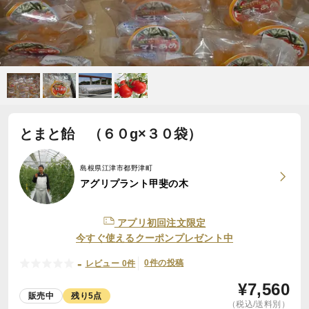
とまと飴 （６０g×３０袋）
島根県江津市都野津町
アグリプラント甲斐の木
アプリ初回注文限定
今すぐ使えるクーポンプレゼント中
-
0件の投稿
レビュー 0件
¥
7,560
販売中
残り5点
（税込/送料別）