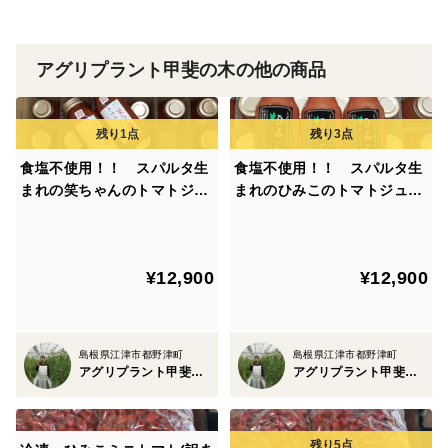
製造所： 株式会社磯家食品
福岡県三潴郡大木町大字横溝８２－３
アグリプラント甲斐の木の他の商品
食塩不使用！！ スパルタ生
食塩不使用！！ スパルタ生
まれの笑ちゃんのトマトジュ
まれのひみこのトマトジュー
ース （180g×24本）
ス （180g×24本）
¥12,900
¥12,900
島根県江津市都野津町
島根県江津市都野津町
アグリプラント甲斐の木
アグリプラント甲斐の木