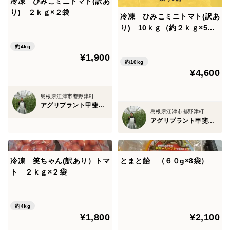
冷凍 ひみこミニトマト(訳あ
り) ２ｋｇ×２袋
冷凍 ひみこミニトマト(訳あ
り) 10ｋｇ（約２ｋｇ×5
袋）
約4kg
¥1,900
約10kg
¥4,600
島根県江津市都野津町
アグリプラント甲斐の木
島根県江津市都野津町
アグリプラント甲斐の木
冷凍 笑ちゃん(訳あり）トマ
とまと飴 （６０g×8袋）
ト ２ｋｇ×２袋
約4kg
¥1,800
¥2,100