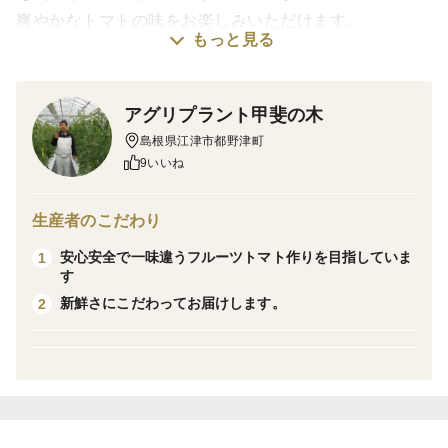
爽やかなトマトの味をお楽しみいただけます。
もっと見る
※年末年始12月2９日～1月5日まで発送不可
アグリプラント甲斐の木
※商品画像はイメージです。
島根県江津市都野津町
9いいね
▼商品詳細（１袋）
原材料名 砂糖（国内製造）、水飴、麦芽糖、トマト
生産者のこだわり
（島根県産）/酸味料、香料
安心安全で一味違うフルーツトマト作りを目指していま
1
内容量 ６０ｇ（個包装紙込）
す
賞味期限 2026年11月25日
新鮮さにこだわってお届けします。
2
保存方法 直射日光・高温多湿を避け保存して下さ
い。
販売者 江津コンクリート工業株式会社
島根県江津市都野津町２３０７－３１
TEL：０８５５－５２－７１４１