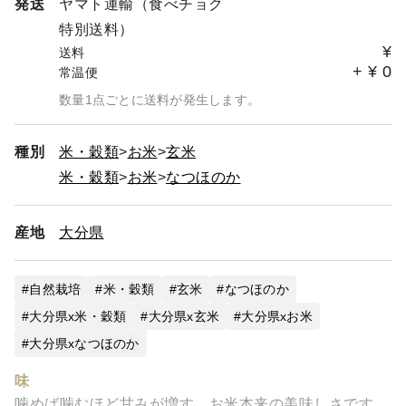
発送
ヤマト運輸（食べチョク
特別送料）
¥
送料
+
¥
0
常温便
数量1点ごとに送料が発生します。
種別
米・穀類
お米
玄米
米・穀類
お米
なつほのか
産地
大分県
自然栽培
米・穀類
玄米
なつほのか
大分県x米・穀類
大分県x玄米
大分県xお米
大分県xなつほのか
味
噛めば噛むほど甘みが増す、お米本来の美味しさです。