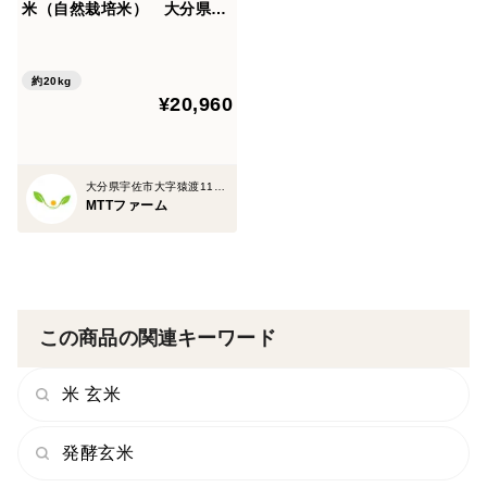
米（自然栽培米） 大分県宇
佐市産ヒノヒカリ白米２０㎏
約20kg
¥20,960
大分県宇佐市大字猿渡1120-30
MTTファーム
この商品の関連キーワード
米 玄米
発酵玄米