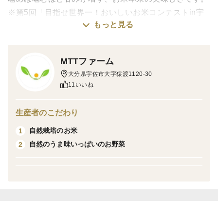
※第5回「目指せ世界一！おいしいお米コンテストin宇
もっと見る
佐」にて最優秀賞受賞
※第16回 米・食味分析鑑定コンクール国際大会にてベ
ストファーマー認定
MTTファーム
栽培・生産のこだわり
大分県宇佐市大字猿渡1120-30
栽培期間中、農薬・肥料を一切使わない自然栽培
11いいね
産地の特徴
大分県内のお米の８割を占める宇佐平野で作付け
生産者のこだわり
粘土質の赤土土壌なので、お米に粘りがあります。
品種の特徴
自然栽培のお米
1
高温障害に強い大分県推奨の新品種です。
自然のうま味いっぱいのお野菜
2