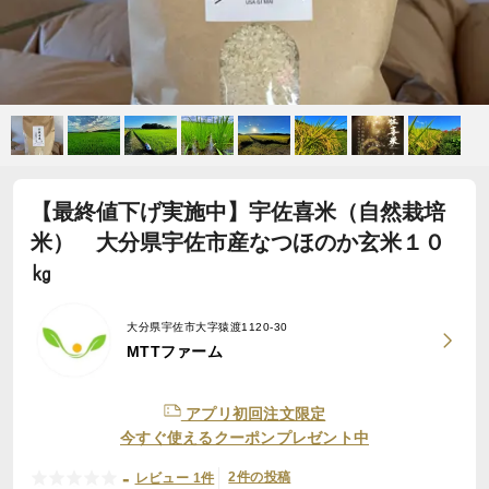
【最終値下げ実施中】宇佐喜米（自然栽培
米） 大分県宇佐市産なつほのか玄米１０
㎏
大分県宇佐市大字猿渡1120-30
MTTファーム
アプリ初回注文限定
今すぐ使えるクーポンプレゼント中
-
2件の投稿
レビュー 1件