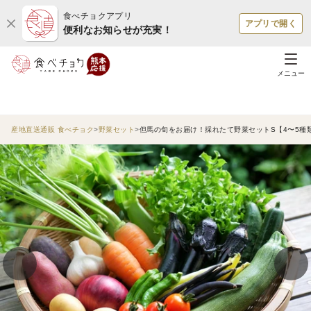
食べチョクアプリ
アプリで開く
便利なお知らせが充実！
メニュー
産地直送通販 食べチョク
野菜セット
但馬の旬をお届け！採れたて野菜セットS【4〜5種類