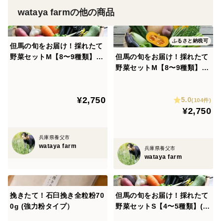
wataya farmの他の商品
ふるさと納税可
但馬の旬をお届け！採れたて
野菜セットM【8〜9種類】(8
但馬の旬をお届け！採れたて
0サイズ)定期便
野菜セットM【8〜9種類】(8
0サイズ)
¥2,750
5.0
(104件)
¥2,750
兵庫県養父市
wataya farm
兵庫県養父市
wataya farm
挽きたて！石臼挽き全粒粉70
但馬の旬をお届け！採れたて
0g (強力粉タイプ）
野菜セットS【4〜5種類】(60
サイズ)