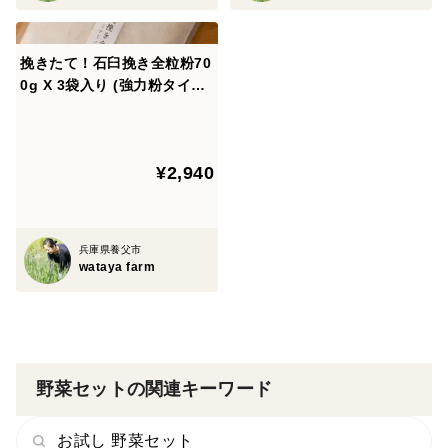
挽きたて！石臼挽き全粒粉70
0g X 3袋入り (強力粉タイ
プ）
¥2,940
兵庫県養父市
wataya farm
野菜セットの関連キーワード
お試し 野菜セット