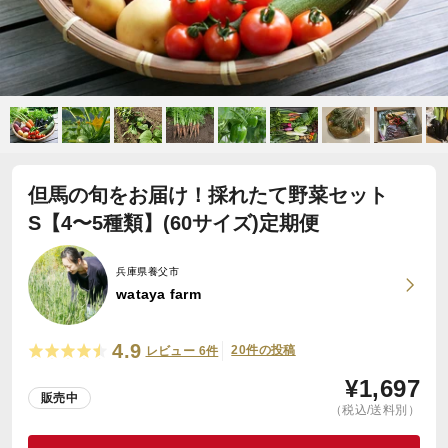
但馬の旬をお届け！採れたて野菜セット
S【4〜5種類】(60サイズ)定期便
兵庫県養父市
wataya farm
4.9
20件の投稿
レビュー 6件
¥
1,697
販売中
（税込/送料別）