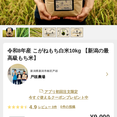
令和8年産 こがねもち白米10kg 【新潟の最
高級もち米】
新潟県新潟市南区戸頭
戸頭農場
アプリ初回注文限定
今すぐ使えるクーポンプレゼント中
4.9
0件の投稿
レビュー 0件
¥
9,000