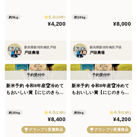
潟県の希少】/発送期間2026/
潟県の希少】/発送期間2026/
10/6～11/30
10/6～11/30
5.0
(28件)
約5kg
約10kg
¥4,200
¥8,000
新潟県新潟市南区戸頭
新潟県新潟市南区戸頭
戸頭農場
戸頭農場
新米予約 令和8年産🏆冷めて
新米予約 令和8年産🏆冷めて
もおいしい賞【にじのきらめ
もおいしい賞【にじのきらめ
き白米10kg】一般栽培/発送
き白米５kg】一般栽培/発送
期間2026/10/6～11/30
期間2026/10/6～11/30
4.9
4.9
(53件)
(53件)
約10kg
約5kg
¥8,400
¥4,200
グランプリ受賞商品
グランプリ受賞商品