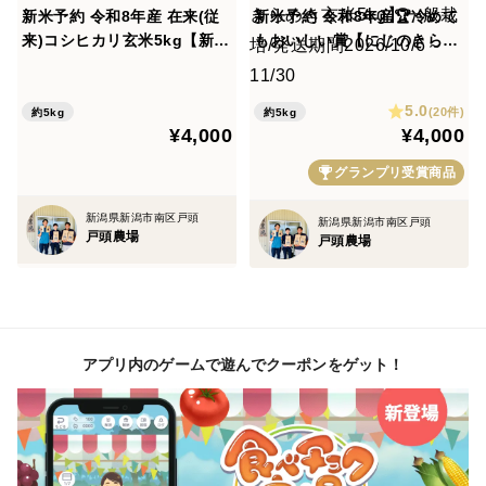
新米予約 令和8年産 在来(従
新米予約 令和8年産🏆冷めて
来)コシヒカリ玄米5kg【新潟
もおいしい賞【にじのきらめ
県の希少】/発送期間2026/1
き玄米5kg】一般栽培/発送期
0/6～11/30
間2026/10/6～11/30
5.0
(20件)
約5kg
約5kg
¥4,000
¥4,000
グランプリ受賞商品
新潟県新潟市南区戸頭
新潟県新潟市南区戸頭
戸頭農場
戸頭農場
アプリ内のゲームで遊んでクーポンをゲット！