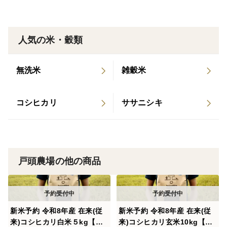
品種の特徴
新潟の最高級もち米「こがねもち」は、1950年代の誕
生から現在までその高い品質が支持され続けています。
人気の米・穀類
お餅はもちろん、おこわや赤飯、おはぎやちまきにもお
使い頂けます。農薬・化学肥料を5割減らして丁寧に育
無洗米
雑穀米
て、卵殻などの独自の有機肥料を使い、素材本来の力を
引き出しました。
コシヒカリ
ササニシキ
戸頭農場の他の商品
新米予約 令和8年産 在来(従
新米予約 令和8年産 在来(従
来)コシヒカリ白米５kg【新
来)コシヒカリ玄米10kg【新