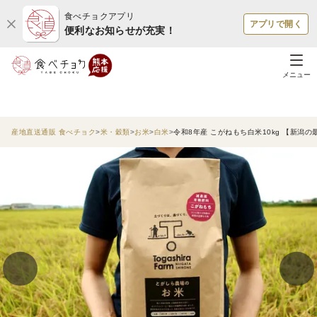
食べチョクアプリ
アプリで開く
便利なお知らせが充実！
メニュー
産地直送通販 食べチョク
米・穀類
お米
白米
令和8年産 こがねもち白米10kg 【新潟