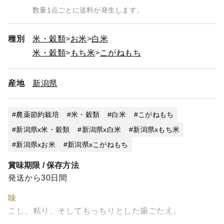
数量1点ごとに送料が発生します。
種別
米・穀類
お米
白米
米・穀類
もち米
こがねもち
産地
新潟県
農薬節約栽培
米・穀類
白米
こがねもち
新潟県x米・穀類
新潟県x白米
新潟県xもち米
新潟県xお米
新潟県xこがねもち
賞味期限 / 保存方法
発送から30日間
味
こし、粘り、そしてもっちりとした歯ごたえ。