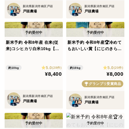
新潟県新潟市南区戸頭
新潟県新潟市南区戸頭
戸頭農場
戸頭農場
新米予約 令和8年産 在来(従
新米予約 令和8年産🏆冷めて
来)コシヒカリ白米10kg【新
もおいしい賞【にじのきらめ
潟県の希少】/発送期間2026/
き玄米10kg】一般栽培/発送
10/6～11/30
期間2026/10/6～11/30
5.0
5.0
(28件)
(20件)
約10kg
約10kg
¥8,400
¥8,000
グランプリ受賞商品
新潟県新潟市南区戸頭
新潟県新潟市南区戸頭
戸頭農場
戸頭農場