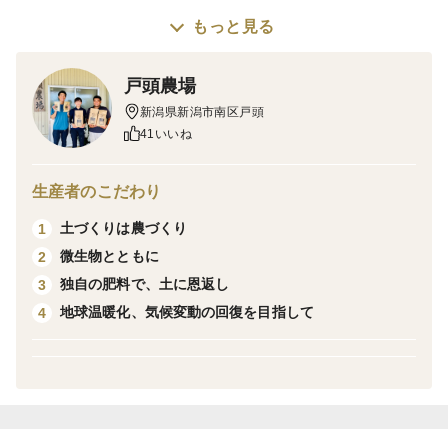
栽培・生産者のこだわり
もっと見る
私たちが志す「循環型農業」は作物を含めた植物、田畑
の生物、土壌微生物すべてを意識します。鍵となるのが
戸頭農場
「土づくり」。肥料に頼りすぎない農業を実践していま
新潟県新潟市南区戸頭
41いいね
す。作物本来の生命力を土の力で最大限に引き出した、
戸頭農場ならではの豊かな味わいの収穫品をお届けいた
します。
生産者のこだわり
土づくりは農づくり
1
産地の特徴
微生物とともに
2
日本三大河川のひとつ信濃川の支流、中之口川に沿って
独自の肥料で、土に恩返し
3
集落をなす戸頭地区。収穫品に重厚な味わいをもたらす
地球温暖化、気候変動の回復を目指して
4
粘土質の田畑を生かした農業の盛んな地域です。雄大な
越後平野のちょうど真ん中あたりに戸頭農場がありま
す。水田の先には３つのとんがりが特徴の粟ケ岳、たお
やかな出で立ちの守門岳が広がっています。