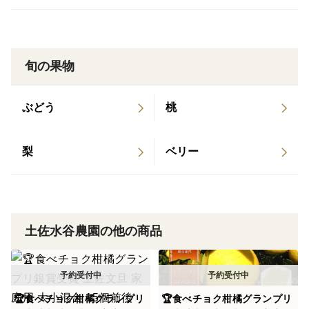
到着後すぐに中身をよくご確認ください。赤い斑紋(コ
ハン症)の出ている玉は、あまり日持ちしませんので、
10℃前後(冷蔵庫の野菜室等)で保管し、1週間程度のう
旬の果物
ちにお召し上がりください。
ぶどう
桃
〈農薬・化学肥料の使用状況〉
節減対象農薬：高知県慣行比9割減
節減対象化学肥料(窒素成分)：高知県慣行比6割減
梨
ベリー
土佐水谷農園では、生産履歴（農薬・肥料の使用状況）
を下記ページにて公開しています。どうぞご覧くださ
い。
土佐水谷農園の他の商品
http://wwwd.pikara.ne.jp/tosamizutanifarm/
参考：高知県の慣行基準(ブンタン露地栽培をご参照く
🏆食べチョク柑橘グランプリ
🏆食べチョク柑橘グランプリ
ださい)