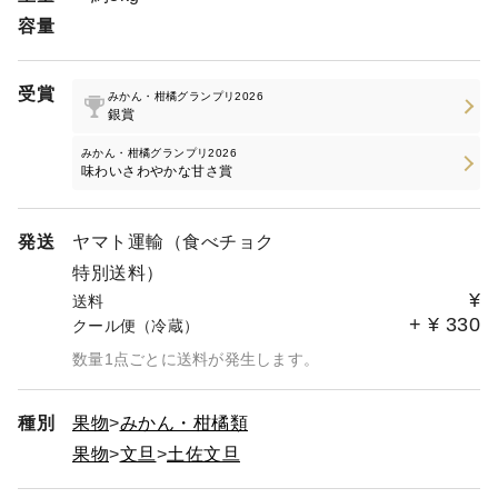
カミキリムシに対して、生物農薬「バイオリサカミキリス
容量
リム」（以下、バイオリサ）を使用してきましたが、
2025年までで廃盤となってしまいました。カミキリムシ
は、カンキツ類の木を最終的に枯らしてしまう文旦栽培の
受賞
みかん・柑橘グランプリ2026
最大の脅威であり、バイオリサは、弊社における「化学合
銀賞
成農薬栽培期間中不使用」での文旦栽培を実現するために
みかん・柑橘グランプリ2026
欠かせないものでした。バイオリサが使用できなくなった
味わいさわやかな甘さ賞
今、文旦の木を守る有力な手段がなくなり、何の防除も無
しでは、文旦を主軸とした営農の継続が極めて困難な状況
となりました。そこで、大変不本意ではございますが、土
発送
ヤマト運輸（食べチョク
佐文旦成木に対して、カミキリムシに食害を受けた木のみ
特別送料）
に対し、キンチョールEという化学合成農薬を使用するこ
¥
送料
とといたしました。今後は、節減対象農薬の使用量を、高
+
¥
330
クール便（冷蔵）
知県慣行比9割減（高知県での使用基準27回までのとこ
ろ、1回使用）の形に栽培の方針を変更して、土佐文旦栽
数量1点ごとに送料が発生します。
培を行ってまいります。これまで、「化学合成農薬栽培期
間中不使用」であることをご評価いただき、土佐水谷農園
種別
果物
みかん・柑橘類
の土佐文旦をご愛顧いただきましたお客様に於かれまして
は、承服しかねることと思いますが、何卒ご理解と引き続
果物
文旦
土佐文旦
きのご愛顧のほど、よろしくお願い申し上げます。