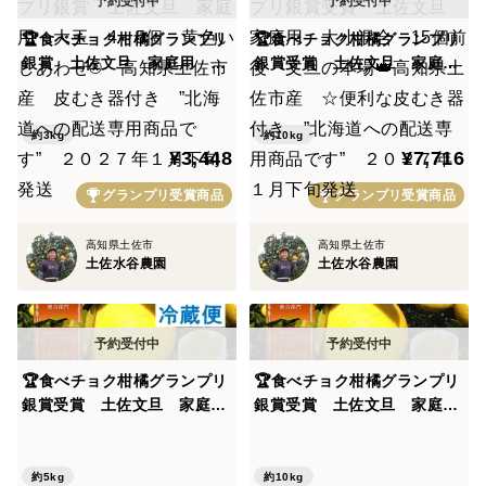
🏆食べチョク柑橘グランプリ
🏆食べチョク柑橘グランプリ
銀賞 土佐文旦 家庭用 大
銀賞受賞 土佐文旦 家庭
玉 4～5個 黄色いしあわせ
用 大小混合 15個前後 文
® 高知県土佐市産 皮むき
旦の本場👑高知県土佐市産
器付き ”北海道への配送専
☆便利な皮むき器付き ”北
約3kg
約10kg
¥3,448
¥7,716
用商品です” ２０２７年１
海道への配送専用商品で
月下旬発送
す” ２０２７年１月下旬発
グランプリ受賞商品
グランプリ受賞商品
送
高知県土佐市
高知県土佐市
土佐水谷農園
土佐水谷農園
🏆食べチョク柑橘グランプリ
🏆食べチョク柑橘グランプリ
銀賞受賞 土佐文旦 家庭
銀賞受賞 土佐文旦 家庭
用 大小混合 8個前後 文
用 大玉 14個前後 黄色い
旦の本場👑高知県土佐市産
しあわせ® 高知県土佐市
☆便利な皮むき器付き ”北
産 皮むき器付き ※北海道
約5kg
約10kg