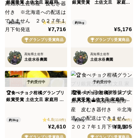
銀賞受賞 土佐文旦 家庭用 大
銀賞受賞 土佐文旦 家庭
https://www.pref.kochi.lg.jp/soshiki/160501/files/20160
小混合 15個前後 高知県土
用 大玉 7～8個 黄色いし
51600128/file_2017629485420_1.pdf
佐市産 皮むき器付き ※北
あわせ® 高知県土佐市産
4.8
海道への配送はできません
皮むき器付き ※北海道への
(110件)
約10kg
約5kg
¥7,716
¥5,176
２０２７年１月下旬発送
配送はできません ２０２７
年１月下旬発送
グランプリ受賞商品
グランプリ受賞商品
高知県土佐市
高知県土佐市
土佐水谷農園
土佐水谷農園
🏆食べチョク柑橘グランプリ
🏆食べチョク柑橘グランプリ
銀賞受賞 土佐文旦 家庭用 大
銀賞受賞 土佐文旦 家庭用 大
小混合 5個前後 文旦の本場
小混合 8個前後 文旦の本場
👑高知県土佐市産 皮むき器
👑高知県土佐市産 皮むき器
4.8
4.8
付き ※北海道への配送はで
付き ※北海道への配送はで
(110件)
(110件)
約3kg
約5kg
¥2,610
¥3,905
きません ２０２７年１月下旬
きません ２０２７年１月下
発送
旬発送
グランプリ受賞商品
グランプリ受賞商品