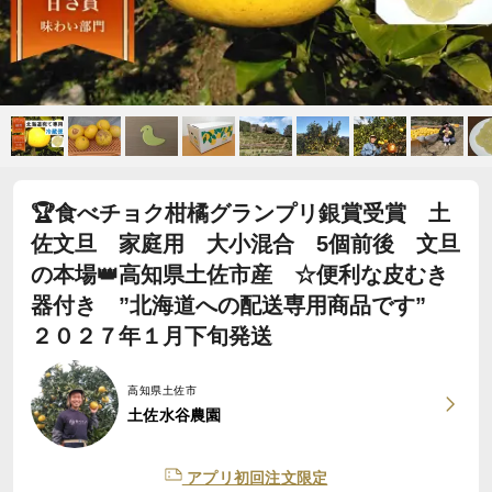
🏆食べチョク柑橘グランプリ銀賞受賞 土
佐文旦 家庭用 大小混合 5個前後 文旦
の本場👑高知県土佐市産 ☆便利な皮むき
器付き ”北海道への配送専用商品です”
２０２７年１月下旬発送
高知県土佐市
土佐水谷農園
アプリ初回注文限定