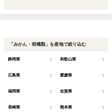
トコト作る文旦マーマレードもオススメです。
〈サイズ〉
大きさは、300g以上のものを、大小混合でお届けしま
す。
※小玉ばかりにはならないようお詰めします。
「みかん・柑橘類」を産地で絞り込む
〈便利な皮むき器付き〉
静岡県
和歌山県
文旦を初めて召し上がる方でも皮むきしやすい、皮むき
器付き（1個）です。使い方の説明も付いています。
広島県
愛媛県
〈梱包〉
農園オリジナルデザインのダンボールを使用して発送致
福岡県
佐賀県
します。
長崎県
熊本県
〈ご注意！〉