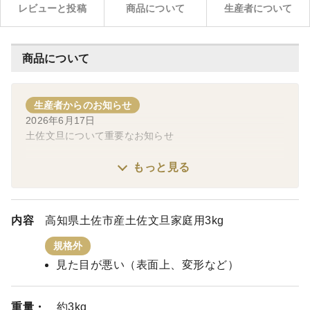
レビューと投稿
商品について
生産者について
商品について
生産者からのお知らせ
2026年6月17日
土佐文旦について重要なお知らせ
〇概要
もっと見る
これまで使用してきた生物農薬「バイオリサカミキリスリ
ム」廃盤に伴い、弊社が生産・販売する土佐文旦の栽培方
針を「化学合成農薬栽培期間中不使用」から、「節減対象
内容
高知県土佐市産土佐文旦家庭用3kg
農薬高知県慣行比9割減」に変更させていただきます。
規格外
〇詳細
見た目が悪い（表面上、変形など）
平素より、土佐水谷農園の土佐文旦をご愛顧いただきまし
て、誠にありがとうございます。
農園開業以来、文旦などのカンキツ類の重要害虫である、
重量・
約3kg