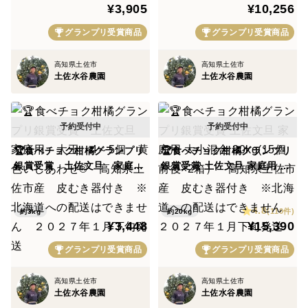
¥3,905
¥10,256
海道への配送専用商品で
への配送はできません ２０
す” ２０２７年１月下旬発
２７年１月下旬発送
グランプリ受賞商品
グランプリ受賞商品
送
高知県土佐市
高知県土佐市
土佐水谷農園
土佐水谷農園
🏆食べチョク柑橘グランプリ
🏆食べチョク柑橘グランプリ
銀賞受賞 土佐文旦 家庭
銀賞受賞 土佐文旦 家庭用 大
用 大玉 4～5個 黄色いし
小混合 20kg(15個前後×2
あわせ® 高知県土佐市産
箱） 高知県土佐市産 皮む
4.8
皮むき器付き ※北海道への
き器付き ※北海道への配送
(110件)
約3kg
約20kg
¥3,448
¥15,390
配送はできません ２０２７
はできません ２０２７年１
年１月下旬発送
月下旬発送
グランプリ受賞商品
グランプリ受賞商品
高知県土佐市
高知県土佐市
土佐水谷農園
土佐水谷農園