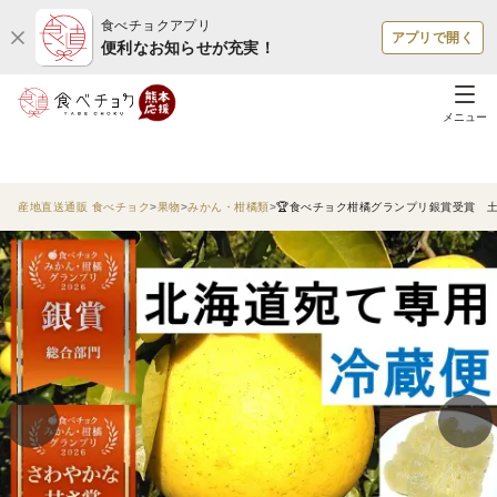
食べチョクアプリ
アプリで開く
便利なお知らせが充実！
メニュー
産地直送通販 食べチョク
果物
みかん・柑橘類
🏆食べチョク柑橘グランプリ銀賞受賞 