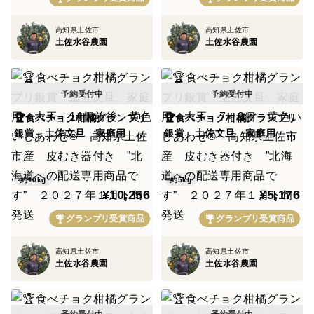
高知県土佐市
高知県土佐市
土佐水谷農園
土佐水谷農園
🏆食べチョク柑橘グランプリ
🏆食べチョク柑橘グランプリ
銀賞 土佐文旦 家庭用 大
銀賞 土佐文旦 家庭用 大
玉 14個前後 黄色いしあわ
玉 7～8個 黄色いしあわせ
せ® 高知県土佐市産 皮む
® 高知県土佐市産 皮むき
き器付き ”北海道への配送
器付き ”北海道への配送専
約10kg
約5kg
¥10,256
¥5,176
専用商品です” ２０２７年
用商品です” ２０２７年１
１月下旬発送
月下旬発送
グランプリ受賞商品
グランプリ受賞商品
高知県土佐市
高知県土佐市
土佐水谷農園
土佐水谷農園