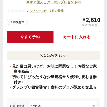
今すぐ使えるクーポンプレゼント中
-
3件の投稿
レビュー 1件
¥
2,610
予約受付中
（税込/送料別）
今すぐ予約
カートに入れる
＼ここがイチオシ／
見た目は悪いけど、お味に問題なし！お得なご家
庭用商品！
初めてにぴったりな少量規格🌟＆便利な皮むき器
付き♪
グランプリ銀賞受賞！食味のプロが認めた文旦☆
お届け地域