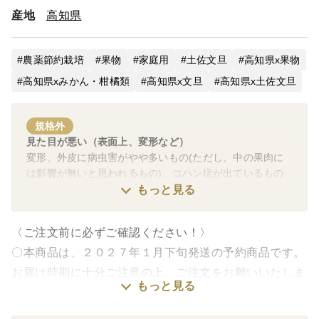
尚、本年産（2026年度産。2027年1月～3月販売分）の土
産地
高知県
佐文旦につきましては、カミキリムシ食害を受けてのキン
チョールEを使用する木は極一部にとどまると思われるた
め、キンチョールE使用の有無を分けて収穫・貯蔵を行
農薬節約栽培
果物
家庭用
土佐文旦
高知県x果物
い、2026年6月17日以前にご注文いただいた分につきまし
高知県xみかん・柑橘類
ては、化学合成農薬栽培期間中不使用の実をお届けさせて
高知県x文旦
高知県x土佐文旦
いただきます。
土佐水谷農園 代表 水谷任佑
規格外
見た目が悪い（表面上、変形など）
変形、外皮に病虫害がやや多いもの(ただし、中の果肉に
現在、土佐文旦A品商品は、ご予約注文の受付を休止中で
は影響が無いと思われるもの)、コハン症が出ているもの
す。11月初旬頃から受付再開予定です。
(高温等により赤い斑紋が生じる生理障害。通常品より日
もっと見る
持ち性が落ちます)
黄色いしあわせ®とは
黄色いしあわせ®は、土佐水谷農園が生産した土佐文旦の
〈ご注文前に必ずご確認ください！〉
中で、土佐文旦の醍醐味である、「大きなひと房を頬張っ
〇本商品は、２０２７年１月下旬発送の予約商品です。
たときのボリューム感と、口いっぱいに広がる果汁の美味
お届け時期に十分ご注意の上、ご注文をお願いいたしま
しさ」を存分に味わえる、大きい玉のみをお届けする商品
もっと見る
す。
です。黄色いしあわせ®には、A品と、家庭用訳あり品を
ご用意しております。