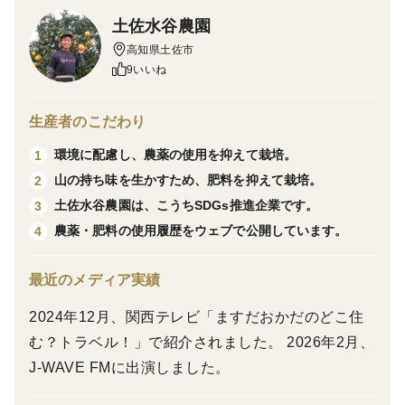
※黄色いしあわせ®は、土佐水谷農園の登録商標です
〇本商品は、北海道宛て専用商品です。その他地域への
土佐水谷農園
配送をご希望のお客様は、下記の商品をご利用くださ
高知県土佐市
い。
9いいね
https://www.tabechoku.com/products/254974
生産者のこだわり
〈本商品は訳ありの商品です〉
環境に配慮し、農薬の使用を抑えて栽培。
1
変形、外皮に病虫害がやや多いもの(ただし、中の果肉
山の持ち味を生かすため、肥料を抑えて栽培。
2
には影響が無いと思われるもの)、コハン症が出ている
土佐水谷農園は、こうちSDGs推進企業です。
3
もの(高温等により赤い斑紋が生じる生理障害。通常品
農薬・肥料の使用履歴をウェブで公開しています。
4
より日持ち性が落ちます)
最近のメディア実績
〈土佐文旦について〉
2024年12月、関西テレビ「ますだおかだのどこ住
丸くて大きな黄色い果実。
む？トラベル！」で紹介されました。 2026年2月、
厚い外皮と中の薄皮を剥くと現れる、爽やかな香りと
J-WAVE FMに出演しました。
しっかり食感の透き通った黄色い果肉。
味が濃く、甘みと酸味の絶妙バランス。おうち時間にコ