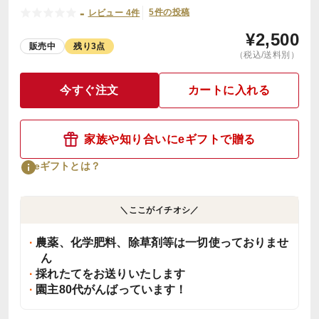
-
5件の投稿
レビュー 4件
¥
2,500
販売中
残り3点
（税込/送料別）
今すぐ注文
カートに入れる
家族や知り合いにeギフトで贈る
eギフトとは？
＼ここがイチオシ／
農薬、化学肥料、除草剤等は一切使っておりませ
ん
採れたてをお送りいたします
園主80代がんばっています！