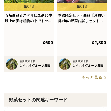
☆新商品☆スベリヒユ🌿30本
季節限定セット商品【お買い
以上🌿実は植物の中でトップ
得♪旬の野菜お試しセット】
クラスのオメガ３脂肪酸を持
＋【赤紫蘇10本（約140g以
つ野草🌿（※夏季はクール便
上）】の組み合わせのお届け
となります）
☆ゆうパック🏣80サイズにた
¥600
¥2,800
っぷりお入れいたします☆
石川県河北郡
石川県河北郡
こすもすグループ農園
こすもすグループ農園
もっと見る
野菜セットの関連キーワード