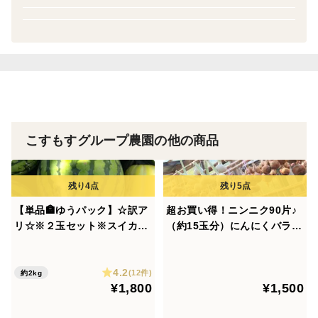
https://www.tabechoku.com/products/241313
玉ねぎ
◆ちりめん赤紫蘇15本以上（約200g以上）
ニンニク
https://www.tabechoku.com/products/273828
トマト
◆旬の野菜お試しセット＋赤紫蘇10本以上の組み合わせ🌿
きゅうり
https://www.tabechoku.com/products/274735
ゴーヤ
◆ニンニク、バラ売り（1片ずつ外したバラ状態）90片以
オクラ
上🧄今年はたくさん収穫出来ましたので大幅に数を増やし
なす
ました。☆超お徳用！バラにんにく
こすもすグループ農園の他の商品
https://www.tabechoku.com/products/247853
人参
三つ葉
◆新商品☆スベリヒユ🌿30本以上🌿実は植物の中でトップ
ニラ
クラスのオメガ３脂肪酸持つ野草🌿
菊芋の葉
https://www.tabechoku.com/products/308005
【単品🏣ゆうパック】☆訳ア
超お買い得！ニンニク90片♪
青じそ
リ☆※２玉セット※スイカ🍉
（約15玉分）にんにくバラ売
.＊*・.☆.＊*・.☆.＊*・.☆.＊*・.☆
１キロ〜２キロサイズ☆小玉
り 🧄たくさん収穫できました
赤しそ
☆SSサイズ２玉セット☆農
ので大サービスの数に変更！
エゴマの葉
☆当農園の季節の野菜セット
4.2
薬、除草剤、化学肥料不使用
☆超お徳用バラにんにく☆農
(12件)
約2kg
ウドの穂先
当農園の小規模で作っている色々なお野菜を段ボールいっ
¥1,800
¥1,500
🏣ゆうパック
薬、除草剤、化学肥料不使用
ぱいにお届けいたしますので、ぜひご利用くださいませ。
※常温発送
◆【季節の野菜セット🌿🫛🧅☆10〜13品目☆（段ボール