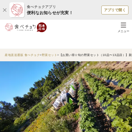
食べチョクアプリ
アプリで開く
便利なお知らせが充実！
メニュー
産地直送通販 食べチョク
野菜セット
【お買い得☆旬の野菜セット（10品〜13品目）】新