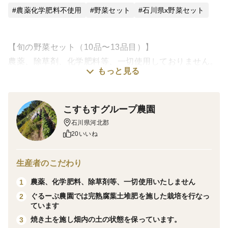
◆ゴボウのみ６本分はこちら
農薬化学肥料不使用
野菜セット
石川県x野菜セット
https://www.tabechoku.com/products/309553
◆玉ねぎのみ３キロはこちら
https://www.tabechoku.com/products/238189
【旬の野菜セット（10品〜13品目）】
農薬、除草剤、化学肥料等、一切使用しておりません。
そろそろ梅干しの季節になってきました。
もっと見る
昨年ご好評をいただきました赤紫蘇を出品いたしました。
採れたて新鮮お野菜🌿🥕をゆうパック80サイズ🏣にてお
当農園の赤紫蘇は一般的なちりめん紫蘇もございますが、
届けいたします。
平たい形の片面紫蘇に近いタイプが、上品な味わいがす
る、とご好評をいただいております。
こすもすグループ農園
片面赤紫蘇の特徴は一般的な赤紫蘇や青紫蘇に比べて葉が
石川県河北郡
肉厚で1枚あたりの重量が重く香りが非常に強いです。梅
☆旬の野菜お試しセット（5〜7品目）☆ゆうパック60
20いいね
干し（特に紀州南高梅など）に漬けると赤く美しい発色を
サイズ🏣はこちらから
促し風味も良くなります。またシソジュースやシロップに
https://www.tabechoku.com/products/239677
生産者のこだわり
も適しています。
◆赤紫蘇（片面赤紫蘇）5本以上（約70g以上）
農薬、化学肥料、除草剤等、一切使用いたしません
1
https://www.tabechoku.com/products/244759
◆7月の野菜（例）◆
ぐるーぷ農園では完熟腐葉土堆肥を施した栽培を行なっ
2
◆赤紫蘇（片面赤紫蘇）10本以上（約140g以上）
ています
https://www.tabechoku.com/products/244761
ごぼう
◆赤紫蘇（片面赤紫蘇）15本以上（約200g以上）
焼き土を施し畑内の土の状態を保っています。
3