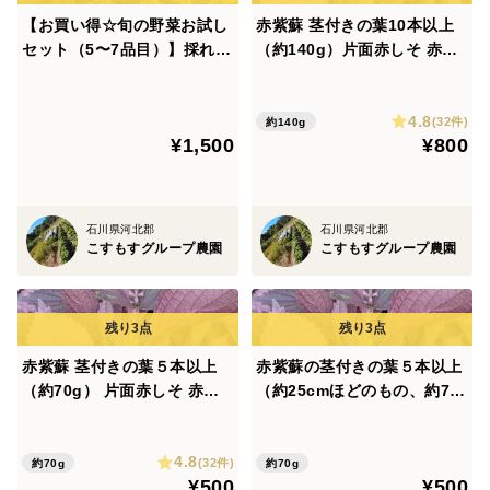
ぐ注文」でなく「カートに入れる」をタップしていただく
【お買い得☆旬の野菜お試し
赤紫蘇 茎付きの葉10本以上
と、まとまるかと思います。
※ご連絡いただきました場合、不用なお野菜はお入れい
セット（5〜7品目）】採れた
（約140g）片面赤しそ 赤じ
たしませんが、ご希望のお野菜は、生育状態等によって
て新鮮お野菜！🌿🫛🧅農薬、
そ（約25cm）農薬除草剤等
※おまとめ出来ない品もございます。
除草剤、化学肥料等、一切不
不使用🏣ゆうパック◆※常温
はご希望に添えない場合もございますので何卒ご了承く
4.8
使用☆ゆうパック🏣60サイズ
発送
(32件)
約140g
ださいますよう、よろしくお願いいたします。
※チルド配送は60サイズの場合は225円、80サイズの場合
¥1,500
¥800
にたっぷりお入れいたします
は360円となります。
採れたて新鮮！畑から直送いたします🌿🥕
◆畑から直送いたしますので、ほとんどの品は収穫後、そ
の日の夕方に発送→翌日の午後のご到着、となります。
石川県河北郡
石川県河北郡
こすもすグループ農園
こすもすグループ農園
※一部地域、または状況によって翌日お届けできない場合
があります。
◆当農園は、電話など、お問い合わせフォーム以外での対
応は行っておりません。
赤紫蘇 茎付きの葉５本以上
赤紫蘇の茎付きの葉５本以上
ご質問、ご連絡等がございましたら食べチョク事務局、ま
（約70g） 片面赤しそ 赤じ
（約25cmほどのもの、約70
たは「この商品に関連するＱ＆Ａ」やコメント欄からご連
そ（約25cm）☆農薬除草剤
g）☆片面赤しそ☆梅干し作
絡ください。
等不使用🏣ゆうパック◆※常
りに☆赤紫蘇ジュースに☆農
4.8
温発送
薬、除草剤、化学肥料不使用
(32件)
約70g
約70g
¥500
¥500
☆※チルド発送