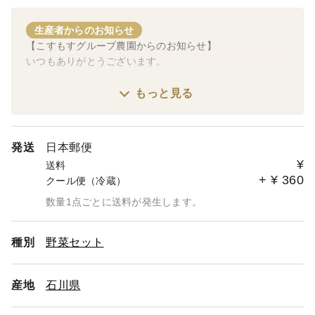
生産者からのお知らせ
【こすもすグループ農園からのお知らせ】
いつもありがとうございます。
※お待たせいたしました。いよいよ今年の夏のスイカの発
もっと見る
送が始まりました。まずは3〜5キロのスイカを出品いたし
ました🍉
https://www.tabechoku.com/products/244979
発送
日本郵便
※片面赤紫蘇、再出品いたしました。
¥
送料
赤紫蘇ジュース作り等にぴったりの赤紫蘇です。
+
¥
360
クール便（冷蔵）
https://www.tabechoku.com/products/241313
数量1点ごとに送料が発生します。
◆毎日のお料理に使いやすい量の玉ねぎ🧅ニンジン🥕じゃ
がいも🥔ニンニク🧄ゴボウの５種の野菜セットをご用意い
種別
野菜セット
たしました（※３〜４種セットに変更可能）
https://www.tabechoku.com/products/310119
産地
石川県
◆ニンジン🥕のみ３キロはこちら
https://www.tabechoku.com/products/309778