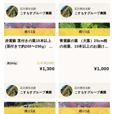
80サイズ）】
その他
石川県河北郡
石川県河北郡
→
https://www.tabechoku.com/products/247858
こすもすグループ農園
こすもすグループ農園
◆
【野菜お試しセット🌿🫛🧅☆5〜7品目☆（段ボール60サ
等から10〜13品目をダンボール（80サイズ）にたっぷ
イズ）】→
https://www.tabechoku.com/products/239677
りとお届けいたします🌿🥕
.＊*・.☆.＊*・.☆.＊*・.☆.＊*・.☆
赤紫蘇 茎付きの葉15本以上
青紫蘇の葉 （大葉）25cm程
※生育状況にもよりますので、上記のお野菜が必ずご用
(茎付きで約200〜250g） 片
の枝葉、10本以上のお届け🌿
当農園のページをご覧いただきありがとうございます。
面赤しそ 赤じそ約25cm 農薬
青ジソ 青じそ 青しそ アオジ
意出来るとは限りませんのでご了承くださいますよう、
ご注文にあたり、以下の記載をお読みくださいますよう、
除草剤等不使用🏣ゆうパック
ソ アオシソ🌿※写真は実が付
よろしくお願いいたします。
よろしくお願いいたします。
4.8
いているのもありますが今の
(32件)
約200g
¥1,300
¥1,000
時期は葉のみ（茎付き）です
◆複数のお品のご希望について
※上記のお野菜で不要なものがありましたら、ご注文の
際の特記事項欄にて、
☆当農園の品（同一商品を複数も含む）のほとんどは複数
「〇〇と〇〇以外の野菜で希望」
石川県河北郡
石川県河北郡
のお品をゆうパックにてまとめてお送りすることが可能で
こすもすグループ農園
こすもすグループ農園
ございますので、ぜひご利用くださいませ。（単品として
等にてご連絡くださいませ。
もご注文いただけます）
逆に、これはぜひ入れて欲しいと言う品がございました
ら「〇〇と◯◯を希望」等にてご連絡ください。
※同一の商品を複数ご希望の場合は、ご注文の際に「今す