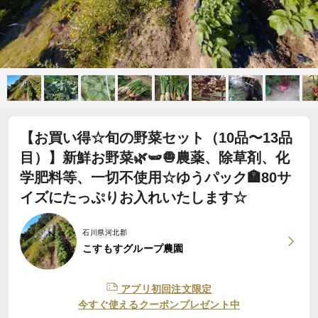
【お買い得☆旬の野菜セット（10品〜13品
目）】新鮮お野菜🌿🫛🧅農薬、除草剤、化
学肥料等、一切不使用☆ゆうパック🏣80サ
イズにたっぷりお入れいたします☆
石川県河北郡
こすもすグループ農園
アプリ初回注文限定
今すぐ使えるクーポンプレゼント中