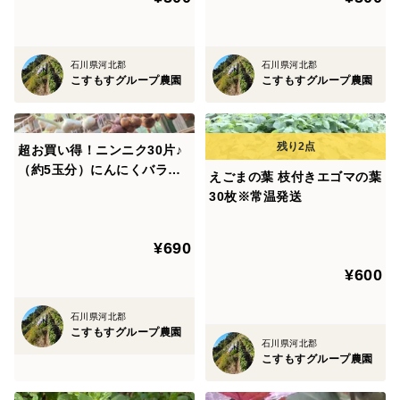
石川県河北郡
石川県河北郡
こすもすグループ農園
こすもすグループ農園
超お買い得！ニンニク30片♪
（約5玉分）にんにくバラ売
えごまの葉 枝付きエゴマの葉
り 🧄たくさん収穫できました
30枚※常温発送
ので大サービスの数に変更！
☆超お徳用バラにんにく☆農
¥690
薬、除草剤、化学肥料不使用
※常温発送
¥600
石川県河北郡
こすもすグループ農園
石川県河北郡
こすもすグループ農園