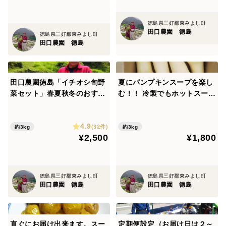
プリと太陽の陽ざしを浴びた
自然乾燥の切干大根
徳島県三好郡東みよし町
田口農園 徳島
徳島県三好郡東みよし町
田口農園 徳島
田口農園徳島「イチオシ旬野
夏にパンプキンスープを楽し
菜セット」春夏秋冬のおすす
む！！ 冷製でもホットスープ
め旬野菜を詰め合わせます。
でもしっかり栄養を摂れま
【たっぷりいろいろ ２５０
す。 お子様やお年寄りにも食
4.9
０円セット】農家人が選ぶ旬
べやすい料理に仕上がりま
(32件)
約3kg
約3kg
¥2,500
¥1,800
野菜のおまかせセットです。
す。 【バターナッツ ２～４
玉 合計で３ｋｇ以上】
徳島県三好郡東みよし町
徳島県三好郡東みよし町
田口農園 徳島
田口農園 徳島
直ぐにお届け出来ます。スー
定期便設定（お届け日は２～