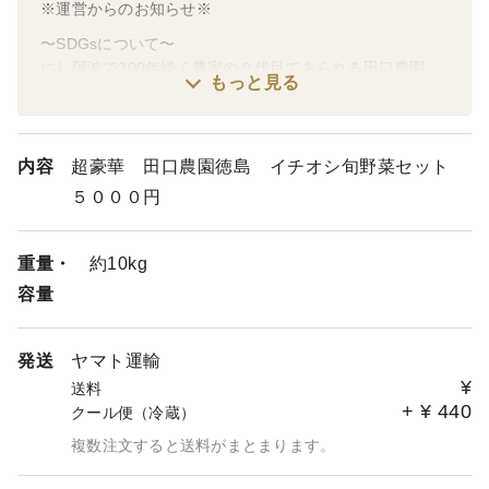
※運営からのお知らせ※
〜SDGsについて〜
にし阿波で300年続く農家の９代目であられる田口農園
もっと見る
徳島さん。
世界農業遺産にし阿波傾斜地農耕システムブランド認証野
菜を栽培する専業農家です。
傾斜地農耕システムとは、にし阿波における歴史的な農耕
内容
超豪華 田口農園徳島 イチオシ旬野菜セット
システムとして約４００年の歴史を持ちます。圃場の作物
５０００円
と作物の畝に萱やススキをすきこむことで肥沃な土壌を形
成するとともに降雨時の泥跳ねによる土壌病の予防や土壌
の流出防止、保湿・保温などの効果を自然と協業すること
重量・
約10kg
で未来に向けても持続可能な農耕システムとして地域を挙
容量
げて取り組みを進めております。
発送
ヤマト運輸
¥
送料
+
¥
440
クール便（冷蔵）
複数注文すると送料がまとまります。