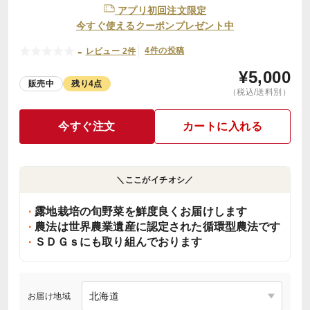
アプリ初回注文限定
今すぐ使えるクーポンプレゼント中
-
4件の投稿
レビュー 2件
¥
5,000
販売中
残り4点
（税込/送料別）
今すぐ注文
カートに入れる
＼ここがイチオシ／
露地栽培の旬野菜を鮮度良くお届けします
農法は世界農業遺産に認定された循環型農法です
ＳＤＧｓにも取り組んでおります
お届け地域