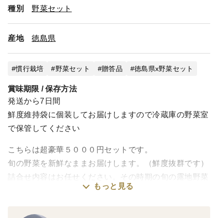
種別
野菜セット
産地
徳島県
慣行栽培
野菜セット
贈答品
徳島県x野菜セット
賞味期限 / 保存方法
発送から7日間
鮮度維持袋に個装してお届けしますので冷蔵庫の野菜室
で保管してください
こちらは超豪華５０００円セットです。
旬の野菜を新鮮なままお届けします。（鮮度抜群です）
詰合せ内容はお任せください。その時期の旬の露地野菜
もっと見る
をしっかり詰め込んでお届けします。
なお、リクエストがあればドシドシお寄せください。
何でも対応しますので。