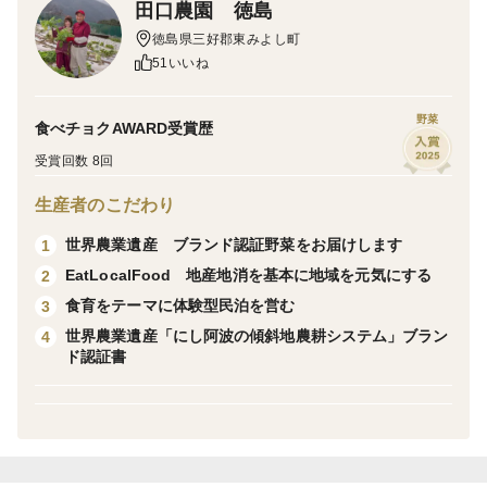
田口農園 徳島
朝採り野菜を新鮮なままお届けします。（鮮度抜群で
徳島県三好郡東みよし町
す）
51いいね
詰合せ内容はシーズンにより異なりますが出来るだけ最
新の情報を公開いたします。
野菜
食べチョクAWARD受賞歴
なお、リクエストがあればドシドシお寄せください。
受賞回数 8回
何でも対応しますので。
生産者のこだわり
＜味＞
世界農業遺産 ブランド認証野菜をお届けします
1
徳島 にし阿波の世界農業遺産 傾斜地農耕システム
EatLocalFood 地産地消を基本に地域を元気にする
2
ブラント認証野菜を新鮮なままお届けいたします。シャ
食育をテーマに体験型民泊を営む
3
キシャキです
世界農業遺産「にし阿波の傾斜地農耕システム」ブラン
4
ド認証書
＜栽培のこだわり＞
露地野菜に拘り自然の恵みを最大限に野菜にとじこめて
ます。
太陽光、自然水、朝夕の寒暖差、標高400mの澄んだ空