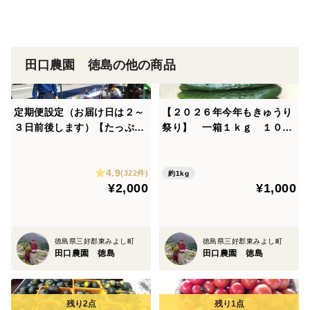
気が美味しさを醸し出します。
＜産地の特徴＞
田口農園 徳島の他の商品
世界農業遺産、徳島県にし阿波地域の傾斜地農耕システ
ムブランド認証野菜を栽培、畑に山の萱を敷き詰める循
定期便設定（お届け日は２～
【２０２６年今年もきゅうり
環型農法で400年の歴史を持つ。
３日前後します）【たっぷり
祭り】 一箱１ｋｇ １００
いろいろ ２０００円セッ
０円 旬のキュウリ １ｋｇ
ト】農家人が選ぶ旬野菜のお
（８～１０本） 今がまさに旬
4.9
まかせセットです。季節ごと
の味わいです。 まとめ買い
(322件)
約1kg
¥2,000
¥1,000
の旬の世界農業遺産ブランド
がお得です。
野菜を厳選してお届け致しま
す。
徳島県三好郡東みよし町
徳島県三好郡東みよし町
田口農園 徳島
田口農園 徳島