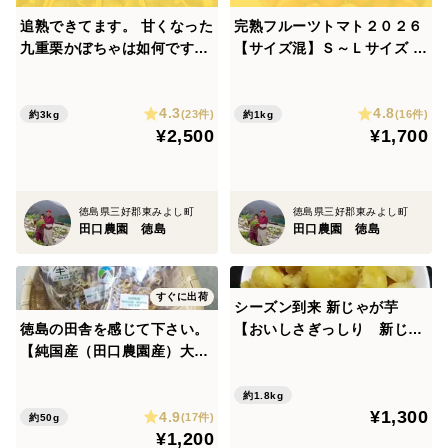
追熟できてます。 甘くなった
完熟フルーツトマト２０２６
九重栗かぼちゃは如何です
【サイズ混】Ｓ～Ｌサイズ サ
か？ ２個入りでお届けしま
イズ混合の為、少し割引で販
す。 旬の味覚甘々な 九重栗
売いたします。 美味しくなり
4.3
4.8
かぼちゃです。 ホクホクでは
ました 品種はフルーティカ
(23件)
(16件)
約3kg
約1kg
¥2,500
¥1,700
ありません。(間違って購入し
価格は１Ｋｇ（割れないよう
ないように）
にパックに小分けしてお届け
します）
徳島県三好郡東みよし町
徳島県三好郡東みよし町
田口農園 徳島
田口農園 徳島
すぐに出荷
シーズン到来 新じゃが芋
徳島の田舎を感じて下さい。
【おいしさぎっしり 新じゃ
【純国産（田口農園産）大
が芋】Ｍ～Ｌサイズ ６０サイ
根・手切り・天日乾燥・レシ
ズ箱詰め 1.8Ｋｇ以上 畑か
ピ付き】 【細切り切干大
ら直送 土付きですので保
約1.8kg
¥1,300
4.9
根】 昔ながらの手作業でつく
存が利きます
(17件)
約50g
¥1,200
る切干大根。 寒空の下でタッ