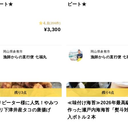
ート★
ピート★
特に吸盤がたまりませんっ！
4.8
(206件)
¥3,300
＜保存方法＞
冷凍保存
岡山県倉敷市
岡山県倉敷市
＜賞味期限＞
漁師からの直行便 七福丸
漁師からの直行便 七
タコ足→1ヶ月
リピーター様に人気！やみつ
≪味付け海苔≫2026年最高
リ下津井産タコの唐揚げ
作った瀬戸内海海苔「熨斗
入ボトル２本