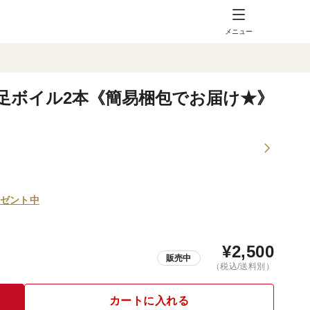
メニュー
足ボイル2本《簡易梱包でお届け★》
ゼント中
¥
2,500
販売中
（税込/送料別）
カートに入れる