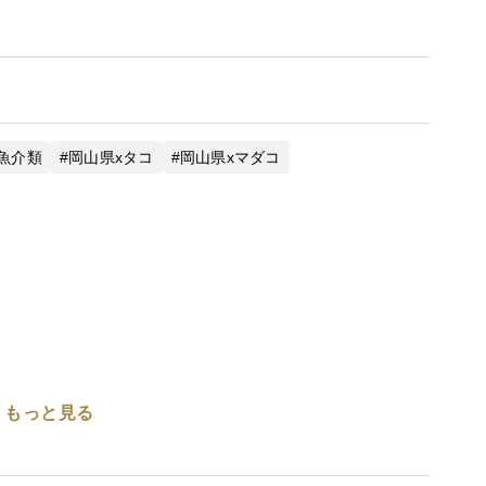
魚介類
岡山県xタコ
岡山県xマダコ
もっと見る