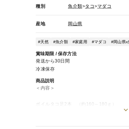
種別
魚介類
タコ
マダコ
産地
岡山県
天然
魚介類
家庭用
マダコ
岡山県x
賞味期限 / 保存方法
発送から30日間
冷凍保存
商品説明
＜内容＞
ボイルタコ足2本 （約160～180ｇ）
＜こだわりポイント＞