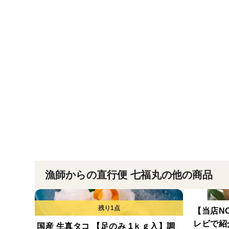
漁師からの直行便 七福丸の他の商品
【当店N
レビで紹
国産 生真タコ 【足のみ 1ｋｇ入】調