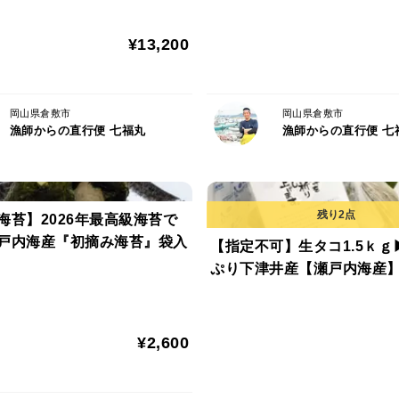
¥13,200
岡山県倉敷市
岡山県倉敷市
漁師からの直行便 七福丸
漁師からの直行便 七
海苔】2026年最高級海苔で
戸内海産『初摘み海苔』袋入
【指定不可】生タコ1.5ｋｇ
ぷり下津井産【瀬戸内海産
¥2,600