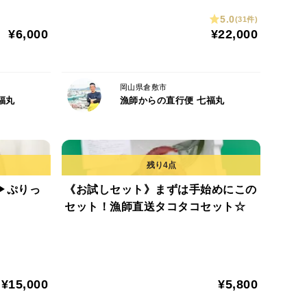
5.0
(31件)
¥6,000
¥22,000
岡山県倉敷市
福丸
漁師からの直行便 七福丸
▶ぷりっ
《お試しセット》まずは手始めにこの
】
セット！漁師直送タコタコセット☆
¥15,000
¥5,800