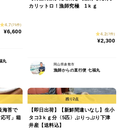
カリットロ！漁師究極 1ｋｇ
4.7
(75件)
¥6,600
4.2
(7件)
¥2,300
福丸
岡山県倉敷市
漁師からの直行便 七福丸
級海苔で
【即日出荷】【新鮮間違いなし】生小
対応可」箱
タコ3ｋｇ分〈5匹〉ぷりっぷり下津
井産【送料込】