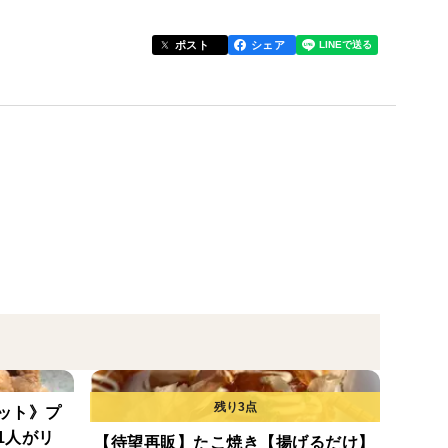
ポスト
シェア
タコなので、
＾＾
コ頭がついてくるかも・・・♪）
ット》プ
1人がリ
【待望再販】たこ焼き【揚げるだけ】
ます＾＾