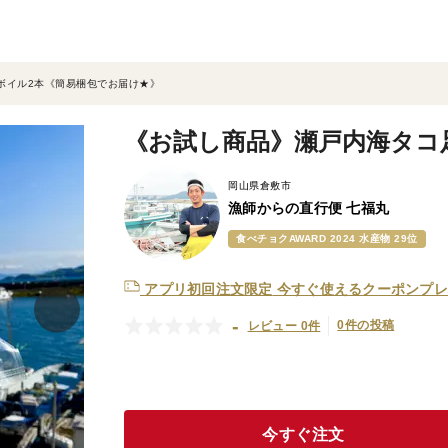
ボイル2本《簡易梱包でお届け★》
《お試し商品》瀬戸内海タコ
岡山県倉敷市
漁師からの直行便 七福丸
食べチョクAWARD 2024 水産物 29位
アプリ初回注文限定
今すぐ使えるクーポンプレ
-
0件の投稿
レビュー 0件
今すぐ注文