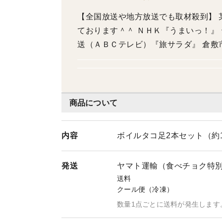
【全国放送や地方放送でも取材殺到】 某有名芸能人、アナウンサーにもご試食いただい
ております＾＾ ＮＨＫ『うまいっ！』 テレ朝「羽鳥慎一のモーニングショー」 朝日放
送（ＡＢＣテレビ）『旅サラダ』 倉敷
時』 テレビ新広島『行きたがり～の』
なぶきホームのＩt's my home pa
ル」（雑誌） ＫＳＢ「スーパーJチャン
「金バク」 などなど＾＾
商品について
内容
ボイルタコ足2本セット（約1
発送
ヤマト運輸（食べチョク特
送料
クール便（冷凍）
数量1点ごとに送料が発生します