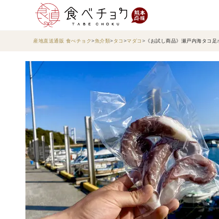
産地直送通販 食べチョク
魚介類
タコ
マダコ
《お試し商品》瀬戸内海タコ足