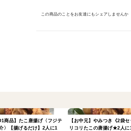
当店のタコは「七福丸」が
この商品のことをお友達にもシェアしませんか
タコ壺で大切に獲ったもの100％で
もちろん産地は瀬戸内海です。
捕獲後の迅速な処理と恵まれた海で育った
プリプリを通り越して
ブリブリのコリコリの食感を味わえますよ
（沢山ご購入いただいた方にはオマケでタ
＜オススメの食べ方＞
タコの足は
そのままスライスしてお刺身に
O1商品】たこ唐揚げ〈フジテ
【お中元】やみつき《2袋セ
カットしてお子さんとたこ焼きに
介〉【揚げるだけ】2人に1
リコリたこの唐揚げ★2人に
アヒージョやたこ飯、色々なお料理に使え