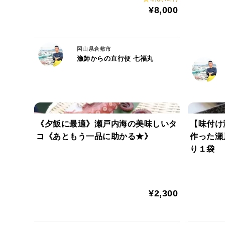
¥8,000
岡山県倉敷市
漁師からの直行便 七福丸
《夕飯に最適》瀬戸内海の美味しいタ
【味付け
コ《あともう一品に助かる★》
作った瀬
り１袋
¥2,300