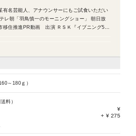
市移住推進PR動画 出演 ＲＳＫ『イブニング5
 ＲＳＫラジオ『昼からど～だい』 ＦＭ岡山『あ
rty』 マイケア（雑誌）『だんらん』 「せとうちスタイ
ネル」 ＲＳＫ「イブニングニュース」 ＯHＫ
60～180ｇ）
別送料）
¥
+
¥
275
。