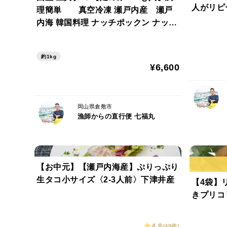
人がリピ
理簡単 真空冷凍 瀬戸内産 瀬戸
内海 韓国料理 ナッチポックン ナッコ
プセ チェコプセ
約1kg
¥6,600
岡山県倉敷市
漁師からの直行便 七福丸
【お中元】【瀬戸内海産】ぷりっぷり
生タコ小サイズ〈2-3人前〉下津井産
【4袋】
きプリコ
4.8
(48件)