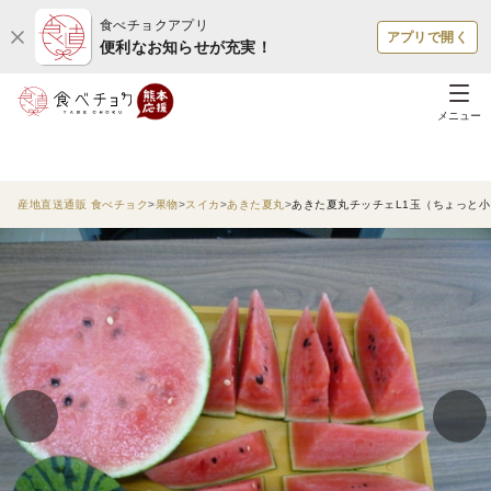
食べチョクアプリ
アプリで開く
便利なお知らせが充実！
メニュー
産地直送通販 食べチョク
果物
スイカ
あきた夏丸
あきた夏丸チッチェL1玉（ちょっと小さ