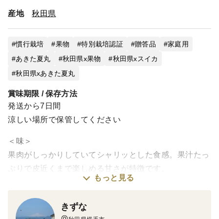
産地
秋田県
慣行栽培
果物
特別栽培認証
贈答品
家庭用
あきた夏丸
秋田県x果物
秋田県xスイカ
秋田県xあきた夏丸
賞味期限 / 保存方法
発送から7日間
涼しい場所で保管してください
＜味＞
果肉がしっかりしていてシャリッとした食感。果汁たっ
ぷりで皮近くまで楽しめる甘さが特徴です。
もっと見る
Lサイズ＝約2.1㎏以上2.8㎏未満の少し小さめサイズで
す。
きずな
※２Lサイズのすいか箱入れますので、箱に少し隙間が