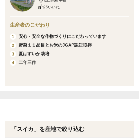
秋田県横手市
あります。割れ対策で緩衝材を入れますので割れは大丈
25いいね
夫ですが、通常の２Lサイズのきずなのチッチェに慣れ
ている方は「ちっちぇ(小さい）」と感じると思いま
生産者のこだわり
す。
安心・安全な作物づくりにこだわっています
1
野菜１１品目とお米のJGAP認証取得
2
＜栽培のこだわり＞
夏はすいか栽培
3
安心・安全な農作物を栽培している農場の証、JGAP認
二年三作
4
証を取得しています。
＜産地の特徴＞
秋田県横手市は、県南西部に位置していて、夏は高温多
湿、冬は低温豪雪の地域です。
盆地の地形を活かし水稲や蕎麦、野菜、果樹などの栽培
が盛んです。
「スイカ」を産地で絞り込む
※遅延の恐れがある地域には早めに発送しております。