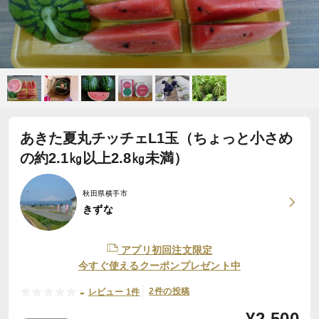
あきた夏丸チッチェL1玉（ちょっと小さめ
の約2.1㎏以上2.8㎏未満）
秋田県横手市
きずな
アプリ初回注文限定
今すぐ使えるクーポンプレゼント中
-
2件の投稿
レビュー 1件
¥
2,500