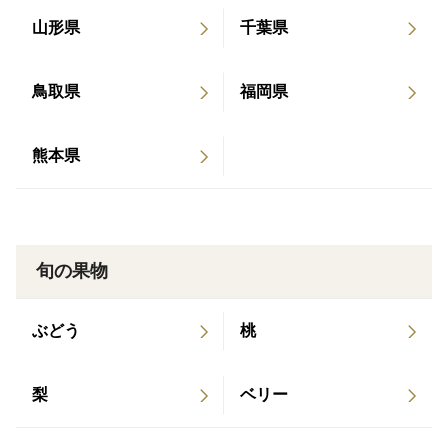
伝票番号追跡検索でご確認ください。
山形県
千葉県
申し訳ありませんが到着まで3日以上かかる地域や離島
への発送はできません。
鳥取県
福岡県
※こちらの商品は着日指定不可ですが、ご希望がある場
合は【特記事項】欄にご記入ください。できるだけ対応
熊本県
いたします。
※すいかは、メロンや他の果物のように収穫後に追熟し
て甘さが増すようなことはありません。なるべく早く美
旬の果物
味しいうちにお召し上がり下さい。
ぶどう
桃
梨
ベリー