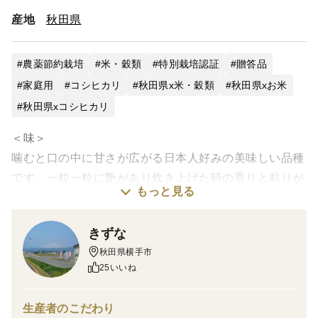
産地
秋田県
農薬節約栽培
米・穀類
特別栽培認証
贈答品
家庭用
コシヒカリ
秋田県x米・穀類
秋田県xお米
秋田県xコシヒカリ
＜味＞
噛むと口の中に甘さが広がる日本人好みの美味しい品種
です。一粒一粒に艶があり炊き上げた時の香りと粘りが
もっと見る
特徴です。
きずな
＜栽培のこだわり＞
秋田県横手市
農薬と化学肥料の使用を通常の半分以下にした秋田県特
25いいね
別栽培農産物認証米です。
安心・安全な作物を栽培していることを第三者機関によ
生産者のこだわり
り審査していただく認証制度の