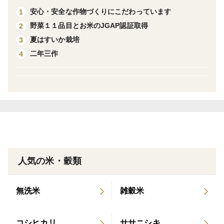
安心・安全な作物づくりにこだわっています
1
JGAP認証を2018年から取得しています。
野菜１１品目とお米のJGAP認証取得
2
夏はすいか栽培
3
＜産地の特徴＞
二年三作
4
秋田県南部横手盆地の南西部にあり、奥羽山脈栗駒山系
の伏流水のもと肥沃な水田が広がっています。
＜品種など＞
コシヒカリ
冷暗所に保管して、早めにお召し上がりください。
人気の米・穀類
遅延の恐れがある地域には早めに発送しております。伝
無洗米
雑穀米
票番号追跡検索でご確認ください。
コシヒカリ
ササニシキ