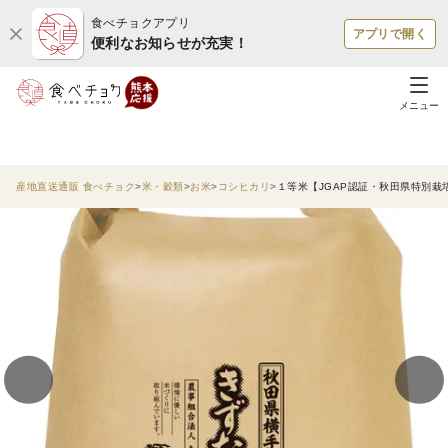
食べチョクアプリ
アプリで開く
便利なお知らせが充実！
メニュー
産地直送通販 食べチョク
米・穀類
お米
コシヒカリ
１等米【JGAP認証・秋田県特別栽