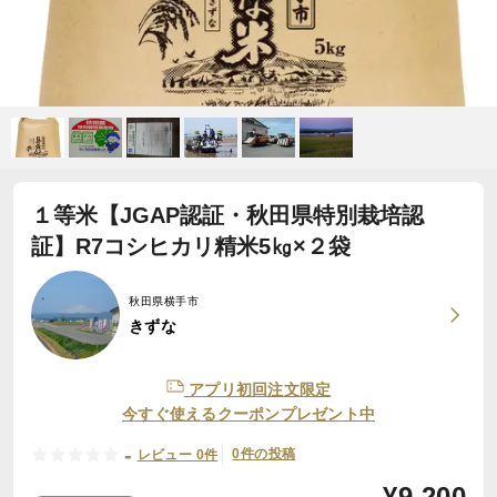
１等米【JGAP認証・秋田県特別栽培認
証】R7コシヒカリ精米5㎏×２袋
秋田県横手市
きずな
アプリ初回注文限定
今すぐ使えるクーポンプレゼント中
-
0件の投稿
レビュー 0件
¥
9,200