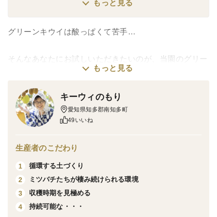
もっと見る
グリーンキウイは酸っぱくて苦手…
そんなあなたにお試しいただきたいのが、当園のグリー
もっと見る
ンキウイ〈みつばちキウイ®〉。
キーウィのもり
「えっ？キウイ？概念が変わった」（愛知県・Nさん）
愛知県知多郡南知多町
49いいね
「おいしい！キウイそんなに好きじゃないけど、これは
好きになる！」（山口県・Sさん）
生産者のこだわり
循環する土づくり
1
「食べれる！のどがイガイガしない！美味しい！」（愛
ミツバチたちが棲み続けられる環境
2
知県・Kさん）
収穫時期を見極める
3
持続可能な・・・
4
そんなキウイが苦手な方にも喜ばている〈みつばちキウ