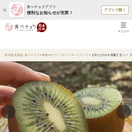
食べチョクアプリ
アプリで開く
便利なお知らせが充実！
メニュー
産地直送通販 食べチョク
果物
キウイフルーツ
ヘイワード
【今だけ10％増量】甘っ！ グ