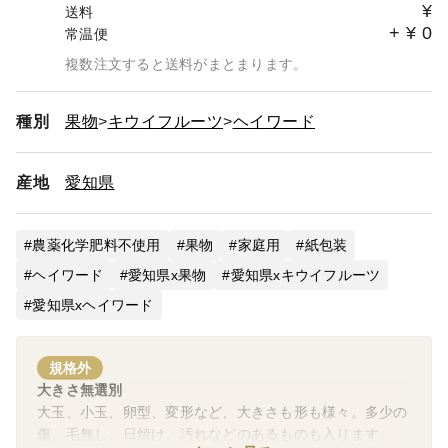
¥
送料
+
¥
0
常温便
複数注文すると送料がまとまります。
種別
果物
キウイフルーツ
ヘイワード
産地
愛知県
農薬化学肥料不使用
果物
家庭用
紙包装
ヘイワード
愛知県x果物
愛知県xキウイフルーツ
愛知県xヘイワード
規格外
大きさ無選別
大玉、小玉、卵型、変形など、大きさも形も様々。多少の
傷、毛無し、日焼け、汚れなどのあるものも入ります。