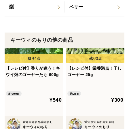
「お弁当にそのまま持っていき、手でむいて食べてま
梨
ベリー
す」（東京都・Ｏさん）
「むいてすぐに食べれるので味が変わらず美味しいで
す！」（大阪府・Eさん）
キーウィのもりの他の商品
▼安心の美味しさ
【レシピ付】香りが違う！キ
【レシピ付】栄養満点！干し
ウイ畑のゴーヤーたち 600g
ゴーヤー 25g
私たちは、最高の美味しさをお届けするために、農薬や
化学肥料を一切使わず、土づくり、みつばち受粉、収穫
時期の見極めにこだわり、心を込めて育てています。
約600g
約25g
¥540
¥300
「グリーンキウイなのに、香りも味もとっても甘くて
ジューシーで驚きました！」（岐阜県・Iさん）
愛知県知多郡南知多町
愛知県知多郡南知多町
キーウィのもり
キーウィのもり