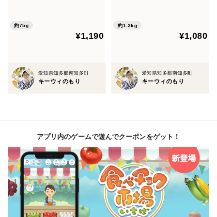
▼姿：大玉、小玉、卵型、変形など、大きさも形も
様々。
約75g
約1.2kg
多少の傷、毛無し、日焼け、汚れなどのあるものも入
¥1,190
¥1,080
ります。
▼梱包：段ボール箱、新聞紙を使用
愛知県知多郡南知多町
愛知県知多郡南知多町
キーウィのもり
キーウィのもり
（中古の段ボール箱を使用する場合もあります。）
▼届いたら
冷暗所で保存し、柔らかくなったものからお召し上がり
アプリ内のゲームで遊んでクーポンをゲット！
ください。
りんごと一緒にポリ袋へ入れて口を閉じ、暖かい部屋で
保存すると早く柔らかくなります。
酸っぱいのが好きな方は、鼻の頭くらいの柔らかさで。
柔らかくなるほど甘く、耳たぶほどの柔らかさになると
手で皮がむけます。