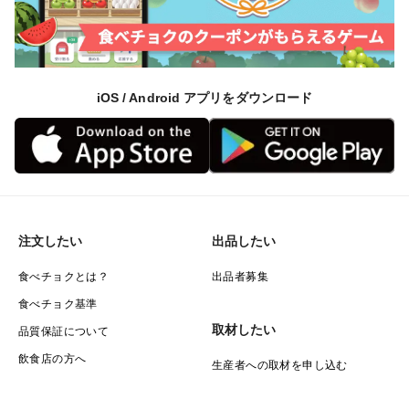
お好みの味わいを見つけてお楽しみくださいね。
（柔らかくなったら冷蔵庫へ入れ、1週間以内にお召し
上がりください。）
iOS / Android アプリをダウンロード
～ 北海道など寒冷地にお住まいの方へ ～
こちらは常温便でお届けする商品で、キウイが凍る恐れ
がありますので、クール便でのお届けをお勧めします。
ご希望の方にはクール便の商品をご案内しますので、ご
連絡ください。
注文したい
出品したい
食べチョクとは？
出品者募集
食べチョク基準
取材したい
品質保証について
飲食店の方へ
生産者への取材を申し込む