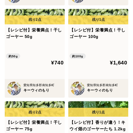
「ほおばると果汁が溢れ、キウイが飲み物だったとは初
体験でした！」（東京都・Iさん）
「今まで食べた中で一番おいしい！」（京都府・Nさ
【レシピ付】栄養満点！干し
【レシピ付】栄養満点！干し
ん）
ゴーヤー 50g
ゴーヤー 100g
そんな嬉しいお声をたくさんいただいている当園の〈み
約50g
約100g
つばちキウイ®︎〉は、11月下旬に収穫、12月から順次お
¥740
¥1,640
届け予定です！
あなたも驚きの美味しさを、ぜひ体験してください！
愛知県知多郡南知多町
愛知県知多郡南知多町
キーウィのもり
キーウィのもり
▼重さ：1.5kg+150g（17～33個）
2日に1個食べたい方にお勧めです。
【レシピ付】栄養満点！干し
【レシピ付】香りが違う！キ
ゴーヤー 75g
ウイ畑のゴーヤーたち 1.2kg