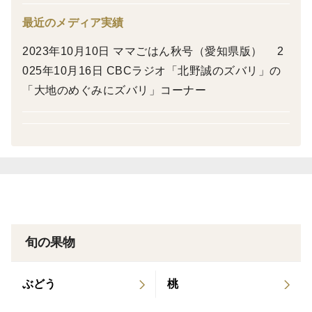
イ®〉は、完熟すると、とっても甘いんです。
最近のメディア実績
「キウイってこんなに甘いんだ～」（愛知県・Nさん）
2023年10月10日 ママごはん秋号（愛知県版） 2
025年10月16日 CBCラジオ「北野誠のズバリ」の
「とってもフルーティー。マスカットみたい！」（愛知
「大地のめぐみにズバリ」コーナー
県・Sさん）
「うまっ！何個でも食べられる！」（福岡県・Tさん）
また、完熟すると、お子様でもスルスルと手で簡単に皮
をむけるので、当園を訪れたお客様の中には「楽しい！
美味しい！」と、一度に9個召し上がった方も。
旬の果物
「むいてあげなくても自分たちでむいてパクパク！キウ
イが止まらなくなってました！」（愛知県・Kさん）
ぶどう
桃