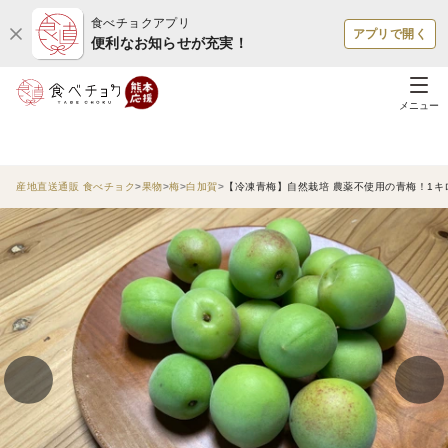
食べチョクアプリ
アプリで開く
便利なお知らせが充実！
メニュー
産地直送通販 食べチョク
果物
梅
白加賀
【冷凍青梅】自然栽培 農薬不使用の青梅！1キ