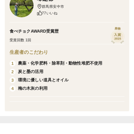
2025年6月に収穫した青梅を冷凍した商品となります。
群馬県安中市
食品用の袋に500グラムずつ個別にパックされていま
77いいね
す。
※6月下旬に収穫したものですので、真っ青ではなく少
果物
食べチョクAWARD受賞歴
し黄みがかった梅も混ざります。
受賞回数 1回
【梅のご紹介】
生産者のこだわり
品種は群馬の梅代表と言える白加賀（しらかが）となり
農薬・化学肥料・除草剤・動物性堆肥不使用
1
ます。丸く実がしっかりして果汁が多いのが特徴で梅酒
炭と墨の活用
2
や梅シロップなど幅広く使える品種です。
環境に優しい道具とオイル
3
梅の木灰の利用
4
農薬・化学肥料・除草剤、動物性肥料など一切使用せず
に育った自然栽培の梅です。薬を使っていないので、茶
色いシミ付きが混ざりますが、品質には問題ありません
ので、ご了承ください。