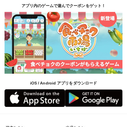
変わりません。香りはほんの僅かですが、そのままの梅
アプリ内のゲームで遊んでクーポンをゲット！
で漬けた方が若干強く感じられます。（生産者の実体験
として）
【サイズについて】
サイズは２L～Lの混合になります。
【お読みください】
※自然栽培で農薬を使っておりませんので、少しそばか
すのような斑点が混ざったものもありますが、品質に問
題はございませんので薬を使っていないしるしと思って
iOS / Android アプリをダウンロード
いただければ幸いです。
※製品重量は1パック500g×2袋です。解凍後、時間が経
過してから計量した際の重量補償は致しかねますのでご
了承ください。
※冷凍青梅の追熟はできませんので、青梅としてご利用