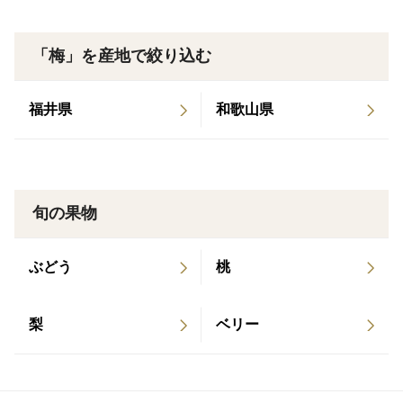
【ご利用方法】
収穫後、選果してその日に冷凍しております。開封後は
軽く水で洗い、お好みでヘタを取ってお使い下さい。冷
「梅」を産地で絞り込む
凍してあるためアク抜きはご不要です。
福井県
和歌山県
＜調理例＞
・梅シロップ：青梅の爽やかな香りが楽しめます。
・梅酒：ホワイトリカーはもちろん焼酎、ラム、ウイス
キー、ジンなど色々なお酒で作っても美味しいです。
旬の果物
・青梅ジャム：完熟で作った物より香りが強く爽やかで
す。酸っぱさは完熟と変わりません。
ぶどう
桃
・青梅味噌：一度加熱した青梅と味噌を混ぜて作りま
す。爽やかな香りと酸味のある味噌が作れます。
梨
ベリー
冷凍梅はシロップなどを作る場合、そうでない場合と比
べて早く梅エキスが出ます。味や風味、食感はほとんど