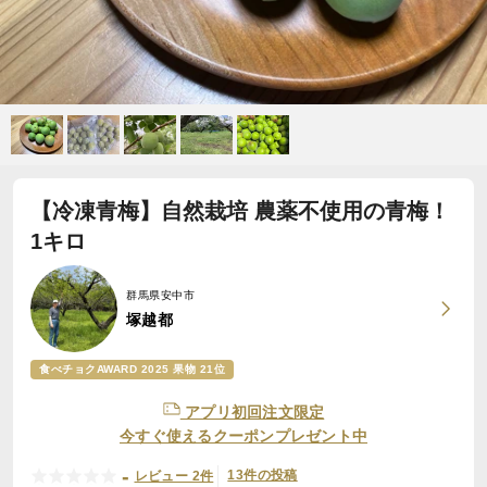
【冷凍青梅】自然栽培 農薬不使用の青梅！
1キロ
群馬県安中市
塚越都
食べチョクAWARD 2025 果物 21位
アプリ初回注文限定
今すぐ使えるクーポンプレゼント中
-
13件の投稿
レビュー 2件