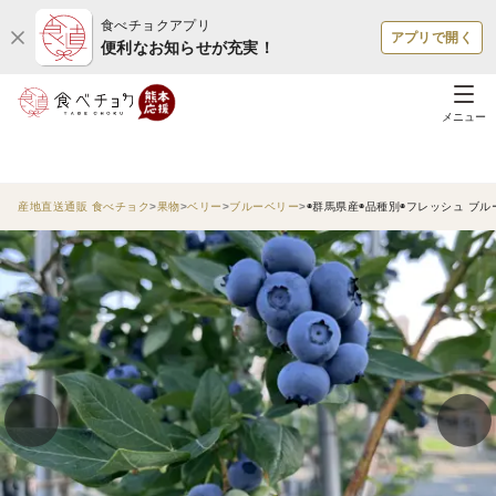
食べチョクアプリ
アプリで開く
便利なお知らせが充実！
メニュー
産地直送通販 食べチョク
果物
ベリー
ブルーベリー
◉群馬県産◉品種別◉フレッシュ ブルー