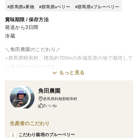
群馬県x果物
群馬県xベリー
群馬県xブルーベリー
賞味期限 / 保存方法
発送から3日間
冷蔵
＼角田農園のこだわり／
○群馬県昭和村、標高約700mの赤城高原の地で栽培して
いるブルーベリーです。
もっと見る
○「日本で最も美しい村」昭和村は、昼夜の寒暖差によ
り美味しい野菜や果物が沢山栽培されているやさい王国
角田農園
です。
群馬県利根郡昭和村
○当農園のブルーベリーは一株一株大きなポットにて栽
2いいね
培されています。
○育成期間中農薬不使用で栽培しています。
生産者のこだわり
○約400本20種類の品種を栽培しています。
こだわり栽培のブルーベリー
1
○当農園は、フレッシュブルーベリーも冷凍ブルーベ