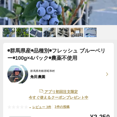
◉群馬県産◉品種別◉フレッシュ ブルーベリ
ー◉100g×4パック◉農薬不使用
群馬県利根郡昭和村
角田農園
アプリ初回注文限定
今すぐ使えるクーポンプレゼント中
-
3件の投稿
レビュー 3件
¥
2,250