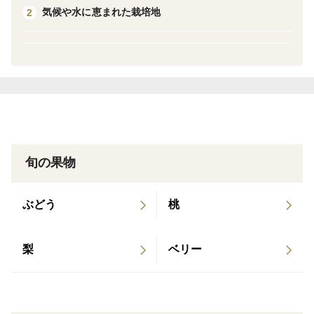
気候や水に恵まれた栽培地
2
リーも『品種別』にパックしています。
＼セット内容／
○100g×4パック
○その時の旬の品種を選び大きさや味わいの異なる2〜4
種類の品種を詰め合わせます。
○潰れ保証で1パック110gは入っています。
○各品種の食べ比べをしてお気に入り品種を見つけてみ
旬の果物
てください。
○贈答用にもおすすめです。
ぶどう
桃
★第14回群馬県ブルーベリー品評会にて銅賞受賞しまし
梨
ベリー
た。