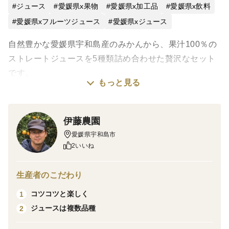
ジュース
愛媛県x果物
愛媛県x加工品
愛媛県x飲料
愛媛県xフルーツジュース
愛媛県xジュース
自然豊かな愛媛県宇和島産のみかんから、果汁100％の
ストレートジュースを5種類詰め合わせた贅沢なセット
です。
もっと見る
＜内容＞
・みかんジュース × 3本
伊藤農園
・いよかんジュース × 2本
愛媛県宇和島市
・ぽんかんジュース × 2本
2いいね
・なつみジュース × 2本
・うわごーるどジュース × 3本
生産者のこだわり
コツコツと楽しく
1
【みかんジュース】
ジュースは複数品種
2
みかんの品種：温州みかん（南柑20号、大津4号）