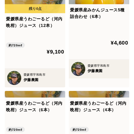
【なつみジュース】
愛媛県産みかんジュース5種
詰合わせ（6本）
みかんの品種：南津海
愛媛県産うわごーるど（河内
晩柑）ジュース（12本）
1本に使用したみかん:約1.6Kg
糖度：15.5 酸度：1.3 PH：3.3
¥4,600
賞味期限:2027年4月13日
約720mℓ
¥9,100
【うわごーるどジュース】
愛媛県宇和島市
みかんの品種：宇和ゴールド（河内晩柑）
伊藤農園
愛媛県宇和島市
1本に使用したみかん：約1.5Kg
伊藤農園
糖度：11 酸度：0.97 PH：3.37
賞味期限：2027年5月28日
愛媛県産うわごーるど（河内
愛媛県産うわごーるど（河内
※直射日光を避けて保存して下さい。
晩柑）ジュース（6本）
晩柑）ジュース（4本）
※開封後は冷蔵庫に入れ、お早めにお飲み下さい。
約720mℓ
約720mℓ