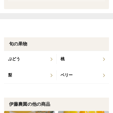
1本に使用したみかん：約1.4Kg
糖度：11.7 酸度：0.67 PH：3.82
賞味期限：2027年1月11日
【いよかんジュース】
みかんの品種：宮内伊予柑
1本に使用したみかん：約1.6Kg
旬の果物
糖度：12.5 酸度：1.15 PH：3.32
賞味期限：2027年2月15日
ぶどう
桃
※いよかんジュースは今年で終了します！！
梨
ベリー
【ぽんかんジュース】
みかんの品種：今津ポンカン
1本に使用したみかん：約1.7Kg
糖度：13.6 酸度：0. 75 PH：3.65
伊藤農園の他の商品
賞味期限：2027年2月22日