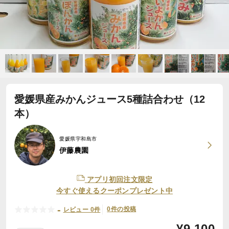
愛媛県産みかんジュース5種詰合わせ（12
本）
愛媛県宇和島市
伊藤農園
アプリ初回注文限定
今すぐ使えるクーポンプレゼント中
-
0件の投稿
レビュー 0件
¥
9,100