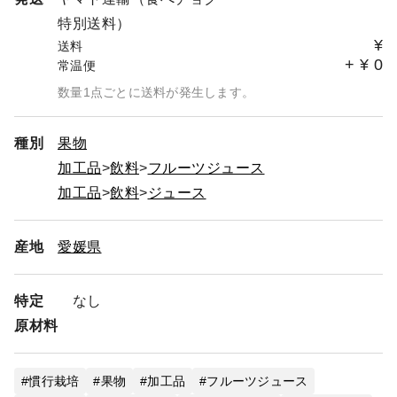
特別送料）
¥
送料
+
¥
0
常温便
数量1点ごとに送料が発生します。
種別
果物
加工品
飲料
フルーツジュース
加工品
飲料
ジュース
産地
愛媛県
特定
なし
原材料
慣行栽培
果物
加工品
フルーツジュース