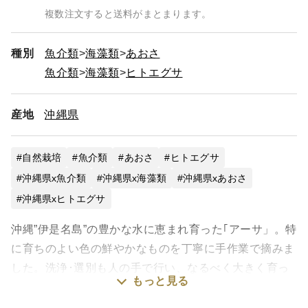
複数注文すると送料がまとまります。
種別
魚介類
海藻類
あおさ
魚介類
海藻類
ヒトエグサ
産地
沖縄県
自然栽培
魚介類
あおさ
ヒトエグサ
沖縄県x魚介類
沖縄県x海藻類
沖縄県xあおさ
沖縄県xヒトエグサ
沖縄”伊是名島”の豊かな水に恵まれ育った｢アーサ」。特
に育ちのよい色の鮮やかなものを丁寧に手作業で摘みま
した。洗浄･選別も人の手で行い、なるべく大きく育っ
もっと見る
た形そのままを残して沖縄で好まれる”食べ応えのある
アーサ”をご用意。さらに手軽に簡単に使えるよう真水