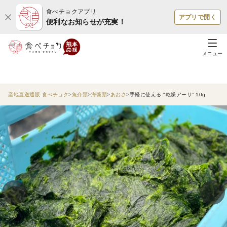
食べチョクアプリ
アプリで開く
便利なお知らせが充実！
メニュー
産地直送通販 食べチョク
魚介類
海藻類
あおさ
手軽に使える "乾燥アーサ” 10g