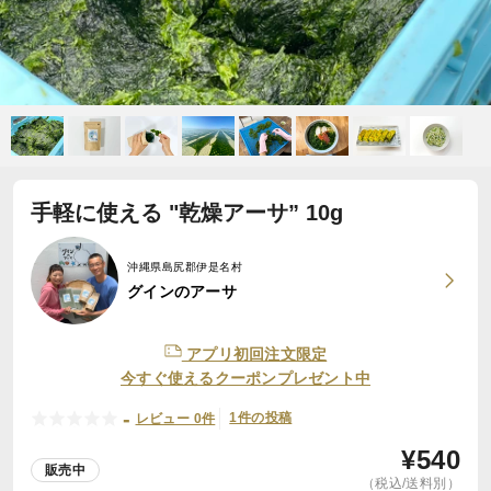
手軽に使える "乾燥アーサ” 10g
沖縄県島尻郡伊是名村
グインのアーサ
アプリ初回注文限定
今すぐ使えるクーポンプレゼント中
-
1件の投稿
レビュー 0件
¥
540
販売中
（税込/送料別）