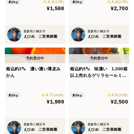
4.4
4.6
(17件)
(57件)
約2kg
約3kg
¥1,598
¥2,700
愛媛県八幡浜市
愛媛県八幡浜市
えひめ 二宮果樹園
えひめ 二宮果樹園
箱込約2㌔ 濃い濃い薄皮み
箱込約5㌔ 味濃い 1,000箱
かん
以上売れるゲリラセールミカ
ン
4.7
4.6
(140件)
(97件)
約2kg
約5kg
¥1,999
¥2,500
愛媛県八幡浜市
愛媛県八幡浜市
えひめ 二宮果樹園
えひめ 二宮果樹園