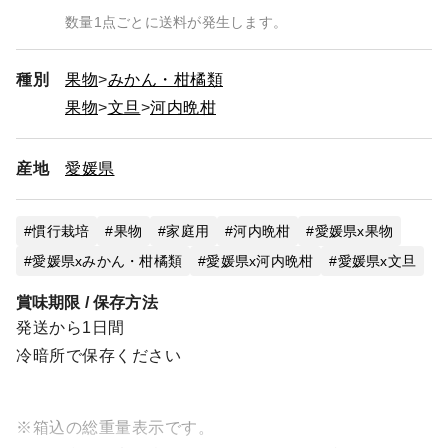
数量1点ごとに送料が発生します。
種別
果物
みかん・柑橘類
果物
文旦
河内晩柑
産地
愛媛県
慣行栽培
果物
家庭用
河内晩柑
愛媛県x果物
愛媛県xみかん・柑橘類
愛媛県x河内晩柑
愛媛県x文旦
賞味期限 / 保存方法
発送から1日間
冷暗所で保存ください
※箱込の総重量表示です。