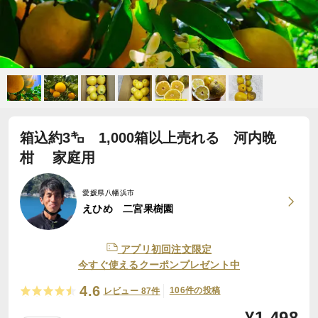
箱込約3㌔ 1,000箱以上売れる 河内晩
柑 家庭用
愛媛県八幡浜市
えひめ 二宮果樹園
アプリ初回注文限定
今すぐ使えるクーポンプレゼント中
4.6
106件の投稿
レビュー 87件
¥
1,498