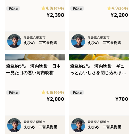
4.8
4.9
(107件)
(20件)
約2kg
約2kg
¥2,398
¥2,200
愛媛県八幡浜市
愛媛県八幡浜市
えひめ 二宮果樹園
えひめ 二宮果樹園
箱込約5㌔ 河内晩柑 日本
箱込約2㌔ 河内晩柑 ギュ
一見た目の悪い河内晩柑
っとおいしさを閉じ込めまし
た 日本一見た目が悪いけど
売れる！！ 一度騙されてみ
4.6
ませんか？
(106件)
約5kg
約2kg
¥2,000
¥700
愛媛県八幡浜市
愛媛県八幡浜市
えひめ 二宮果樹園
えひめ 二宮果樹園