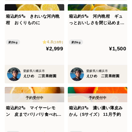
箱込約5㌔ きれいな河内晩
箱込約5㌔ 河内晩柑 ギュ
柑 おくりものに
っとおいしさを閉じ込めまし
た 日本一見た目が悪いけど
売れる！！ 一度騙されてみ
4.8
ませんか？
(18件)
約5kg
約5kg
¥2,999
¥1,500
愛媛県八幡浜市
愛媛県八幡浜市
えひめ 二宮果樹園
えひめ 二宮果樹園
箱込約2㌔ マイヤーレモ
箱込約3㌔ 濃い濃い薄皮み
ン 皮までバリバリ食べれる
かん（Sサイズ） 11月予約
美味しさ