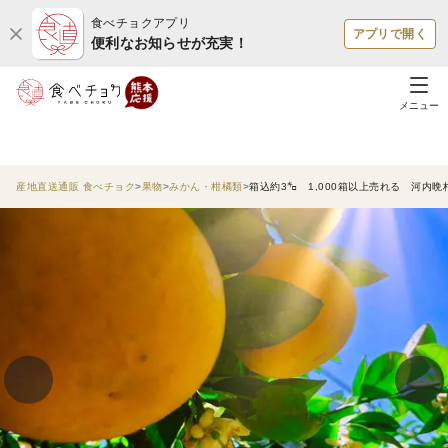
食べチョクアプリ
アプリで開く
便利なお知らせが充実！
メニュー
産地直送通販 食べチョク
果物
みかん・柑橘類
箱込約3㌔ 1,000箱以上売れる 河内