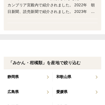
が、中身の品質には影響ありません。
カンブリア宮殿内で紹介されました。 2022年 朝
プリプリの果肉、たくさんのジューシーな果汁、黄色
日新聞、読売新聞で紹介されました。 2023年 NH
い美しい果肉で外側の見た目とは全然違う果肉にびっく
Kひめぽん、お昼のニュースで紹介されました。 20
りです。
24年 NHKひめぽん、お昼のニュースで紹介され
よくある、大きい果実はぱさぱさだったということも
ました 2025年 NHK全国ニュース、お昼のニュー
ありません。大きい果実もおいしい！ジューシーです。
ス、NHKひめぽん紹介されました
別名和製グレープフルーツとも呼ばれる河内晩柑で
す。グレープフルーツのような苦みがなく、甘すぎず、
程よい酸味と果汁が特徴です。サイズは不揃いなのでサ
「みかん・柑橘類」を産地で絞り込む
イズによる味の違いを楽しんでください
静岡県
和歌山県
花が咲いて1年以上木にならしているので中身を守る
ために見た目の皮は見た目が悪いですが、中身には影響
広島県
愛媛県
ありません
見た目を犠牲にして中身をしっかり守りました！！