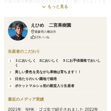
※箱の中の果実の大きさをそろえると箱に入らなくなる
もっと見る
ので箱の中の果実の大きさは不揃いです。その分箱に入
るようにして送料を抑えております
※農協農薬使用基準よりもの使用回数を減らしているの
えひめ 二宮果樹園
で見た目に黒い点や傷がありますが中味には影響ありま
愛媛県八幡浜市
せん
129いいね
※回青と言って黄色い果実が青く（緑色）色戻りする場
合もありますが、完熟で太陽にたくさん当たっている証
生産者のこだわり
なので品質に影響はありません
１においしく 2においしく ３にお手頃価格でおいし
1
く
美しい景色を見ながら果物は育ちます！！
2
日当たりのいい園地で栽培
3
品種、味の特徴、
ポケットマルシェ初の殿堂入り生産者
4
1年以上木にならして完熟にして味をおいしくさせる
最近のメディア実績
ので見た目はびっくりするほど傷や黒い点があります
2021年 NHK ゴゴ生で紹介されました 2022年