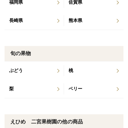
福岡県
佐賀県
栽培・生産のこだわり
長崎県
熊本県
太陽のたくさん当たる園地で育てています。太陽の光
にたくさん当たって完熟させているので回青といって黄
色い色が青く色戻りする果実もありますが、中身には影
響ありません
旬の果物
見た目よりも味を重視した栽培を行っています。
ぶどう
桃
産地の特徴
梨
ベリー
宇和海に面しており、南向きの園地が広がり潮風と豊
かな景色を見ながらおいしい柑橘は育ちます。急傾斜地
で栽培しており、水はけもよく味がいいのも特徴です
えひめ 二宮果樹園の他の商品
保存方法など